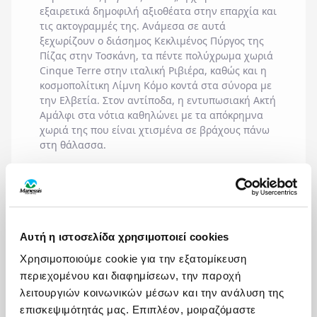
εξαιρετικά δημοφιλή αξιοθέατα στην επαρχία και
τις ακτογραμμές της. Ανάμεσα σε αυτά
ξεχωρίζουν ο διάσημος
Κεκλιμένος Πύργος της
Πίζας
στην Τοσκάνη, τα πέντε πολύχρωμα χωριά
Cinque Terre
στην ιταλική Ριβιέρα, καθώς και η
κοσμοπολίτικη
Λίμνη Κόμο
κοντά στα σύνορα με
την Ελβετία. Στον αντίποδα, η εντυπωσιακή
Ακτή
Αμάλφι
στα νότια καθηλώνει με τα απόκρημνα
χωριά της που είναι χτισμένα σε βράχους πάνω
στη θάλασσα.
Για την Ιταλία επιλέξτε
Manessis Travel
. Δείτε
όλα τα προγράμματα και τις ημερομηνίες
στο
manessistravel.gr
και κλείστε θέσεις για εσάς
και τους αγαπημένους σας.
Αυτή η ιστοσελίδα χρησιμοποιεί cookies
Χρησιμοποιούμε cookie για την εξατομίκευση
περιεχομένου και διαφημίσεων, την παροχή
λειτουργιών κοινωνικών μέσων και την ανάλυση της
ΟΙΚΟΓΕΝΕΙΑ ΜΕ
ΙΔΑΝΙΚΟΣ ΠΡΟΟΡΙΣΜΟΣ ΓΙΑ
ΠΑΙΔΙΑ
ΜΕ ΤΗΝ ΠΑΡΕΑ ΜΟΥ
επισκεψιμότητάς μας. Επιπλέον, μοιραζόμαστε