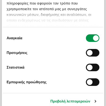
πληροφορίες που αφορούν τον τρόπο που
χρησιμοποιείτε τον ιστότοπό μας με συνεργάτες
κοινωνικών μέσων, διαφήμισης και αναλύσεων, οι
οποίοι ενδεχομένως να τις συνδυάσουν με άλλες
ΟΙ ΜΗΝΕΣ ΜΕ ΤΙΣ ΠΕΡΙΣΣΟΤΕΡΕΣ ΑΝΑΧΩΡΗΣΕΙΣ
πληροφορίες που τους έχετε παραχωρήσει ή τις οποίες
ΙΑΝΟΥΑΡΙΟΣ
έχουν συλλέξει σε σχέση με την από μέρους σας
Επιλογή
χρήση των υπηρεσιών τους.
Αναγκαία
συγκατάθεσης
Προτιμήσεις
ΠΡΟΤΑΣΕΙΣ
Στατιστικά
Εμπορικής προώθησης
Εκδρομές με group
Κρουαζιέρες
Προβολή λεπτομερειών