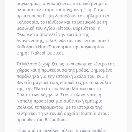
παγκοσμίως, συνδυάζοντας ιστορικά μνημεία,
πλούσιο πολιτισμό και σύγχρονη ζωή. Στην
πρωτεύουσα
Ρώμη
δεσπόζουν το εμβληματικό
Κολοσσαίο
, το
Πάνθεον
και το
Βατικανό με
τη
Βασιλική του Αγίου Πέτρου
. Βορειότερα, η
Φλωρεντία
αποτελεί την κοιτίδα της
Αναγέννησης
, φιλοξενώντας τον εντυπωσιακό
Καθεδρικό Ναό (Duomo) και την παγκοσμίου
φήμης
Γκαλερί Ουφίτσι
.
Το
Μιλάνο
ξεχωρίζει ως το οικονομικό κέντρο της
χώρας και η πρωτεύουσα της μόδας, φημισμένο
παράλληλα για την ιστορική
Σκάλα
του, ενώ η
Βενετία
μαγεύει τους επισκέπτες με τα κανάλια
της, την
Πλατεία του Αγίου Μάρκου
και το
Παλάτι των Δόγηδων
. Στον ιταλικό Νότο, η
Νάπολη
προσφέρει μια αυθεντική εμπειρία
ιταλικού ταπεραμέντου, με το ιστορικό της
κέντρο και τη γειτονική αρχαία
Πομπηία
στους
πρόποδες του Βεζούβιου.
Πέρα από τις μεγάλες πόλεις, η χώρα διαθέτει