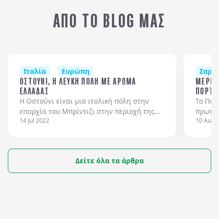
ΡΩΜΗ
Β
ΑΠΟ ΤΟ BLOG ΜΑΣ
Ιταλία
Ευρώπη
Σαρδ
ΟΣΤΟΥΝΙ, Η ΛΕΥΚΗ ΠΟΛΗ ΜΕ ΑΡΩΜΑ
ΜΕΡΗ Π
ΕΛΛΑΔΑΣ
ΠΟΡΤΟ
H Οστούνι είναι μια ιταλική πόλη στην
Το Πόρ
επαρχία του Μπρίντιζι στην περιοχή της
πρωτεύ
14 Jul 2022
10 Aug 
Απουλίας στη βόρεια μεριά της
ένας μ
χερσονήσου Σαλέντο.
βορειο
Δείτε όλα τα άρθρα