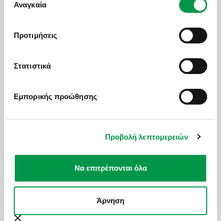
χρήση των υπηρεσιών τους.
Αναγκαία
συγκατάθεσης
Τηλέφωνο / Phone Number
*
Προτιμήσεις
Στατιστικά
Email
*
Εμπορικής προώθησης
Που μας γνωρίσατε / How you know us
Προβολή λεπτομερειών
Προορισμός / Destination
*
Να επιτρέπονται όλα
Άρνηση
Μήνυμα / Message
*