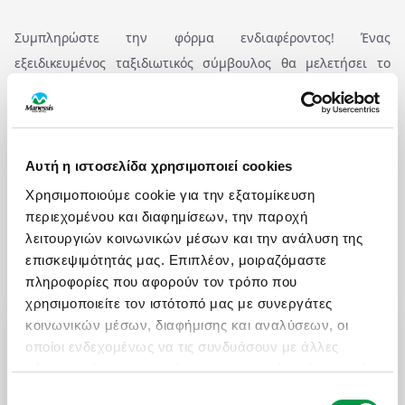
Συμπληρώστε την φόρμα ενδιαφέροντος! Ένας
εξειδικευμένος ταξιδιωτικός σύμβουλος θα μελετήσει το
αίτημά σας και θα επανέλθει με σχετικές προτάσεις.
Μπορείτε επίσης να καλέσετε την εξειδικευμένη ομάδα
εξειδικευμένων ταξιδιών της Manessis travel στο
211 234
Αυτή η ιστοσελίδα χρησιμοποιεί cookies
0164
και να μιλήσετε άμεσα με τους συμβούλους μας.
Χρησιμοποιούμε cookie για την εξατομίκευση
Ταξιδεύουμε μαζί!
περιεχομένου και διαφημίσεων, την παροχή
λειτουργιών κοινωνικών μέσων και την ανάλυση της
επισκεψιμότητάς μας. Επιπλέον, μοιραζόμαστε
πληροφορίες που αφορούν τον τρόπο που
Όνομα / First Name
*
χρησιμοποιείτε τον ιστότοπό μας με συνεργάτες
κοινωνικών μέσων, διαφήμισης και αναλύσεων, οι
οποίοι ενδεχομένως να τις συνδυάσουν με άλλες
πληροφορίες που τους έχετε παραχωρήσει ή τις οποίες
Επώνυμο / Last Name
*
έχουν συλλέξει σε σχέση με την από μέρους σας
Επιλογή