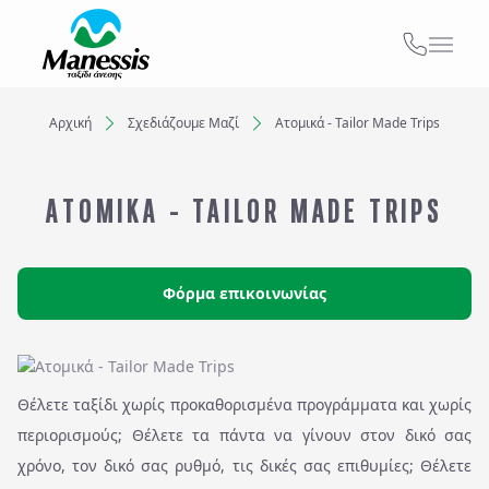
ΑΠΟ ΕΔΩ
ΑΤΟΜΙΚΑ - TAILOR MADE TRIPS
Αρχική
Σχεδιάζουμε Μαζί
Ατομικά - Tailor Made Trips
Εκδρομές
Ξενοδοχεία
MICE & DMC
ΑΤΟΜΙΚΑ - TAILOR MADE TRIPS
Προορισμός...
ΣΧΟΛΙΚΕΣ ΕΚΔΡΟΜΕΣ
Αναχωρήσεις από..
Αναχωρήσεις έως..
ΓΑΜΗΛΙΟ ΤΑΞΙΔΙ
Φόρμα επικοινωνίας
ΕΚΔΡΟΜΕΣ ΣΥΛΛΟΓΩΝ - ΣΩΜΑΤΕΙΩΝ
Αναζήτηση
Θέλετε ταξίδι χωρίς προκαθορισμένα προγράμματα και χωρίς
περιορισμούς; Θέλετε τα πάντα να γίνουν στον δικό σας
χρόνο, τον δικό σας ρυθμό, τις δικές σας επιθυμίες; Θέλετε