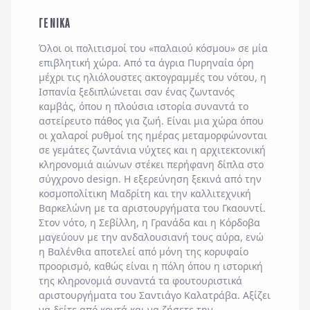
ΓΕΝΙΚΑ
Όλοι οι πολιτισμοί του «παλαιού κόσμου» σε μία
επιβλητική χώρα. Από τα άγρια Πυρηναία όρη
μέχρι τις ηλιόλουστες ακτογραμμές του νότου, η
Ισπανία
ξεδιπλώνεται σαν ένας ζωντανός
καμβάς, όπου η πλούσια ιστορία συναντά το
αστείρευτο πάθος για ζωή. Είναι μια χώρα όπου
οι χαλαροί ρυθμοί της ημέρας μεταμορφώνονται
σε γεμάτες ζωντάνια νύχτες και η αρχιτεκτονική
κληρονομιά αιώνων στέκει περήφανη δίπλα στο
σύγχρονο design. Η εξερεύνηση ξεκινά από την
κοσμοπολίτικη
Μαδρίτη
και την καλλιτεχνική
Βαρκελώνη
με τα αριστουργήματα του
Γκαουντί
.
Στον νότο, η
Σεβίλλη
, η
Γρανάδα
και η
Κόρδοβα
μαγεύουν με την ανδαλουσιανή τους αύρα, ενώ
η
Βαλένθια
αποτελεί από μόνη της κορυφαίο
προορισμό, καθώς είναι η πόλη όπου η ιστορική
της κληρονομιά συναντά τα φουτουριστικά
αριστουργήματα του Σαντιάγο Καλατράβα. Αξίζει
να δείτε από κοντά και να ζήσετε την