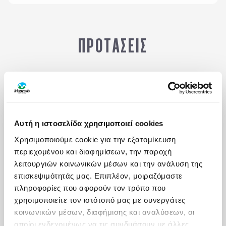
ΠΡΟΤΑΣΕΙΣ
Εκδρομές με group
Κρουαζιέρες
Αυτή η ιστοσελίδα χρησιμοποιεί cookies
Χρησιμοποιούμε cookie για την εξατομίκευση
περιεχομένου και διαφημίσεων, την παροχή
λειτουργιών κοινωνικών μέσων και την ανάλυση της
επισκεψιμότητάς μας. Επιπλέον, μοιραζόμαστε
Περισσότερα
πληροφορίες που αφορούν τον τρόπο που
Μ
ΑΠΟ
χρησιμοποιείτε τον ιστότοπό μας με συνεργάτες
ΣΤΗ ΧΩΡΑ ΤΩΝ ΒΑΣΚΩΝ
1.220
€
Κ
κοινωνικών μέσων, διαφήμισης και αναλύσεων, οι
οποίοι ενδεχομένως να τις συνδυάσουν με άλλες