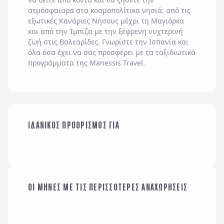
ατμόσφαιαρα στα κοσμοπολίτικα νησιά: από τις
εξωτικές
Κανάριες Νήσους
μέχρι τη
Μαγιόρκα
και από την
Ίμπιζα
με την ξέφρενη νυχτερινή
ζωή στις
Βαλεαρίδες
. Γνωρίστε την Ισπανία και
όλα όσα έχει να σας προσφέρει με τα ταξιδιωτικά
προγράμματα της
Manessis Travel
.
ΟΙΚΟΓΕΝΕΙΑ ΜΕ
ΙΔΑΝΙΚΟΣ ΠΡΟΟΡΙΣΜΟΣ ΓΙΑ
ΠΑΙΔΙΑ
ΜΕ ΤΗΝ ΠΑΡΕΑ ΜΟΥ
ΟΙ ΜΗΝΕΣ ΜΕ ΤΙΣ ΠΕΡΙΣΣΟΤΕΡΕΣ ΑΝΑΧΩΡΗΣΕΙΣ
ΙΑΝΟΥΑΡΙΟΣ