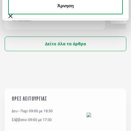
ΜΕΓΑΛΥΤΕΡΑ ΣΤΟΝ ΚΟΣΜΟ.
Έχετε 
Άρνηση
Το Μουσείο Πράδο είναι το κύριο ισπανικό
έχει τ
εθνικό μουσείο τέχνης και βρίσκεται στο
28 Mar 
16 Feb 2024
κέντρο της Μαδρίτης.
Δείτε όλα τα άρθρα
ΩΡΕΣ ΛΕΙΤΟΥΡΓΙΑΣ
Δευ - Παρ: 09:00 με 18:30
Σάββατο: 09:00 με 17:30