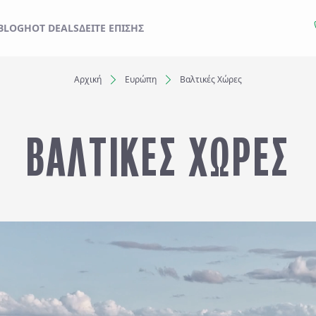
ΙΔΙ ΣΑΣ ΑΠΟ ΕΔΩ
BLOG
HOT DEALS
ΔΕΊΤΕ ΕΠΊΣΗΣ
Αρχική
Ευρώπη
Βαλτικές Χώρες
Ξενοδοχεία
ΒΑΛΤΙΚΕΣ ΧΩΡΕΣ
Αναχωρήσεις έως..
Αναζήτηση