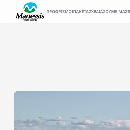
ΞΕΚΙΝΗΣΤΕ ΤΟ ΤΑΞ
ΠΡΟΟΡΙΣΜΟΊ
ΠΑΚΕΤΑ
ΣΧΕΔΙΆΖΟΥΜΕ ΜΑΖΊ
ΑΤΟΜΙΚΑ - TAILOR MADE TRIPS
Εκδρομές
MICE & DMC
Αναχωρήσεις από..
Προορισμός...
ΣΧΟΛΙΚΕΣ ΕΚΔΡΟΜΕΣ
ΓΑΜΗΛΙΟ ΤΑΞΙΔΙ
ΕΚΔΡΟΜΕΣ ΣΥΛΛΟΓΩΝ - ΣΩΜΑΤΕΙΩΝ