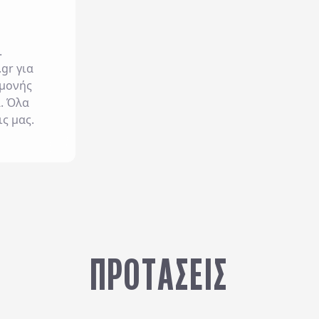
.
.gr
για
αμονής
α. Όλα
ις μας.
ΠΡΟΤΆΣΕΙΣ