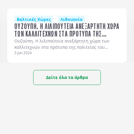
λάδα
Βαλτικές Χώρες
Δανία (Κοπεγχάγη)
Λιθουανία
Σκωτία
Αλβανία
Βαλτι
ΟΥΖΟΥΠΗ. Η ΛΙΛΙΠΟΥΤΕΙΑ ΑΝΕΞΑΡΤΗΤΗ ΧΩΡΑ
ΤΩΝ ΚΑΛΛΙΤΕΧΝΩΝ ΣΤΑ ΠΡΟΤΥΠΑ ΤΗΣ
ΠΟΛΙΤΕΙΑΣ ΤΟΥ ΑΡΙΣΤΟΤΕΛΗ… ΚΑΙ ΑΛΛΑ
Ουζούπη. Η λιλιπούτεια ανεξάρτητη χώρα των
καλλιτεχνών στα πρότυπα της πολιτείας του
ΜΙΚΡΑ ΚΡΑΤΗ.
3 Jun 2024
Αριστοτέλη… και άλλα μικρά κράτη.
Δείτε όλα τα άρθρα