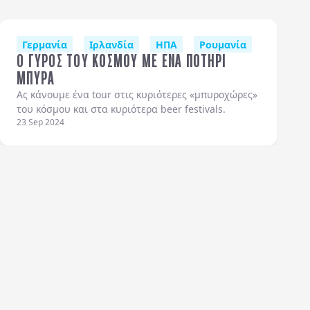
κές Χώρες
Γερμανία
Πορτογαλία
Ιρλανδία
Εσθονία
ΗΠΑ
Ρουμανία
Δαλματι
Ο ΓΥΡΟΣ ΤΟΥ ΚΟΣΜΟΥ ΜΕ ΕΝΑ ΠΟΤΗΡΙ
ΜΠΥΡΑ
Ας κάνουμε ένα tour στις κυριότερες «μπυροχώρες»
του κόσμου και στα κυριότερα beer festivals.
23 Sep 2024