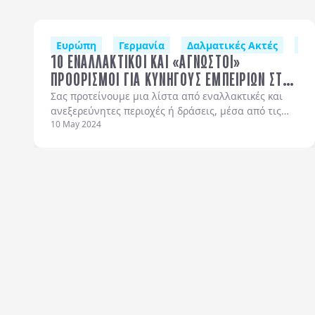
Ευρώπη
Γερμανία
Δαλματικές Ακτές
Ελ
10 ΕΝΑΛΛΑΚΤΙΚΟΙ ΚΑΙ «ΑΓΝΩΣΤΟΙ»
ΠΡΟΟΡΙΣΜΟΙ ΓΙΑ ΚΥΝΗΓΟΥΣ ΕΜΠΕΙΡΙΩΝ ΣΤΗΝ
ΕΥΡΩΠΗ
Σας προτείνουμε μια λίστα από εναλλακτικές και
ανεξερεύνητες περιοχές ή δράσεις, μέσα από τις
10 May 2024
οποίες μπορείτε να κυνηγήσετε τις εμπειρίες της
ζωής σας