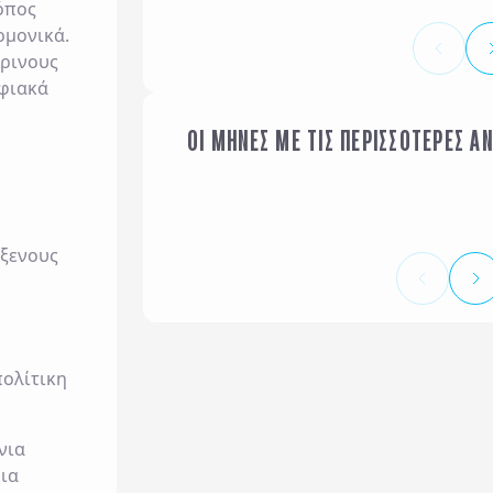
όπος
ρμονικά.
τρινους
φιακά
ΟΙ ΜΗΝΕΣ ΜΕ ΤΙΣ ΠΕΡΙΣΣΟΤΕΡΕΣ Α
ΙΑΝΟΥΑΡΙΟΣ
όξενους
πολίτικη
νια
ια