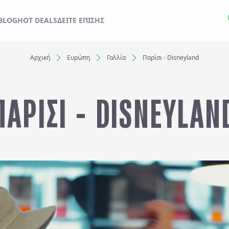
ΙΔΙ ΣΑΣ ΑΠΟ ΕΔΩ
BLOG
HOT DEALS
ΔΕΊΤΕ ΕΠΊΣΗΣ
Αρχική
Ευρώπη
Γαλλία
Παρίσι - Disneyland
Ξενοδοχεία
ΠΑΡΙΣΙ - DISNEYLAN
Αναχωρήσεις έως..
Αναζήτηση