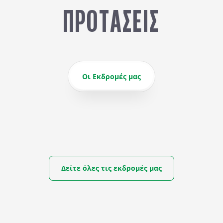
σίας και
Époque
, τότε που ο
Π
ΠΡΟΤΆΣΕΙΣ
υργικότητας.
Τουλούζ-Λωτρέκ
έκαν
τους βήματα στην πε
Οι Εκδρομές μας
Δείτε όλες τις εκδρομές μας
ΚΑΛΟΚΑΙΡΙ ΣΤΟ ΠΑΡΙΣΙ & ΤΗΝ
ΑΠΟ
DISNEYLAND
1.550
€