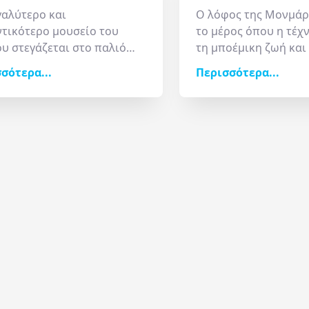
γαλύτερο και
Ο λόφος της Μονμάρ
τικότερο μουσείο του
το μέρος όπου η τέχ
υ στεγάζεται στο παλιό
τη μποέμικη ζωή και
ικό παλάτι και φυλάσσει
την καθημερινότητα 
σότερα...
Περισσότερα...
ουργήματα που καθόρισαν
αιώνα. Στην κορυφή 
στορία της τέχνης. Από την
δεσπόζει η κατάλευκ
ματική
Mona Lisa
και την
βασιλική
Sacré-Cœur
ητική
Νίκη της Σαμοθράκης
Καρδιά
, ένα εμβλημα
 την
Αφροδίτη της Μήλ
ου
που κατά πάσα πιθαν
ους θησαυρούς της αρχαίας
δει να «πρωταγωνιστ
του, το Λούβρο είναι ένας
αμέτρητες ταινίες, γ
ρινθος» ιστορίας και
το καθιστά σχεδόν οι
ισμού που αξίζει να δείτε
Περπατώντας
οντά. Η γυάλινη πυραμίδα
στην
Place du Tertre
,
αυλή του αποτελεί
των καλλιτεχνών, αν
ρα» ανάμεσα στο ένδοξο
ζωγράφους και καρικ
θόν, το σύγχρονο Παρίσι
είναι σίγουρο πως θ
ο μέλλον της ανθρώπινης
και εσείς την αύρα τ