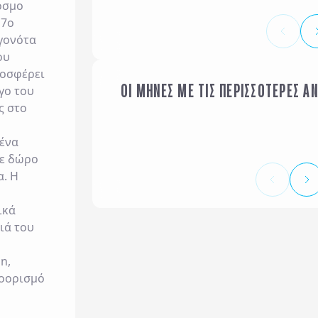
όσμο
17ο
γονότα
ου
ροσφέρει
ΟΙ ΜΗΝΕΣ ΜΕ ΤΙΣ ΠΕΡΙΣΣΟΤΕΡΕΣ Α
γο του
ΙΑΝΟΥΑΡΙΟΣ
ς στο
 ένα
τε δώρο
α. Η
ικά
νιά του
n,
ροορισμό