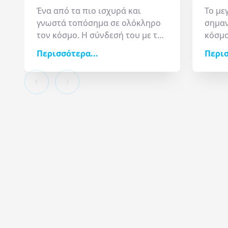
Ένα από τα πιο ισχυρά και
Το με
γνωστά τοπόσημα σε ολόκληρο
σημαν
τον κόσμο. Η σύνδεσή του με το
κόσμο
Παρίσι είναι απόλυτη. Χτισμένος
βασιλ
Περισσότερα...
Περισ
για την Παγκόσμια Έκθεση του
αριστ
1889, ο
Πύργος του Άιφελ
την ι
προσφέρεται τόσο για να τον
αινιγ
φωτογραφίσετε από το έδαφος,
επιβλ
από διαφορετικές οπτικές
μέχρι
γωνίες, όσο και για να
και τ
απολαύσετε και να
Αιγύπ
απαθανατίσετε τον εαυτό σας με
«λαβύ
φόντο τη γαλλική πρωτεύουσα
πολιτ
από ψηλά. Η ανάβαση στα
από κ
διαδοχικά επίπεδά του είναι μια
στην 
πραγματική ιεροτελεστία, ειδικά
«γέφυ
την ώρα που ο ήλιος δύει και το
παρελ
Παρίσι αρχίζει να φωτίζεται.
και τ