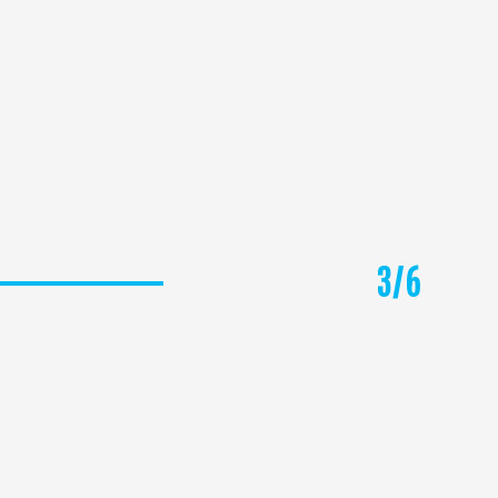
3
/
6
ΓΑΛΛΙΚΗ ΡΙΒΙΕΡΑ - ΚΥΑΝΗ ΑΚΤΗ -
ΠΡΟΒΗΓΚΙΑ - ΚΑΝΝΕΣ