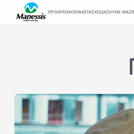
ΞΕΚΙΝΗΣΤΕ ΤΟ ΤΑΞ
ΠΡΟΟΡΙΣΜΟΊ
ΠΑΚΕΤΑ
ΣΧΕΔΙΆΖΟΥΜΕ ΜΑΖΊ
ΑΤΟΜΙΚΑ - TAILOR MADE TRIPS
Εκδρομές
MICE & DMC
Αναχωρήσεις από..
Προορισμός...
ΣΧΟΛΙΚΕΣ ΕΚΔΡΟΜΕΣ
ΓΑΜΗΛΙΟ ΤΑΞΙΔΙ
ΕΚΔΡΟΜΕΣ ΣΥΛΛΟΓΩΝ - ΣΩΜΑΤΕΙΩΝ