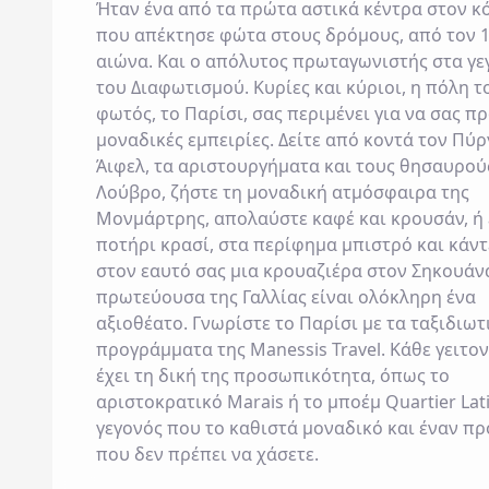
Ήταν ένα από τα πρώτα αστικά κέντρα στον κ
που απέκτησε φώτα στους δρόμους, από τον 
αιώνα. Και ο απόλυτος πρωταγωνιστής στα γε
του Διαφωτισμού. Κυρίες και κύριοι, η πόλη τ
φωτός, το
Παρίσι
, σας περιμένει για να σας π
μοναδικές εμπειρίες. Δείτε από κοντά τον
Πύρ
Άιφελ
, τα αριστουργήματα και τους θησαυρού
Λούβρο
, ζήστε τη μοναδική ατμόσφαιρα της
Μονμάρτρης
, απολαύστε καφέ και κρουσάν, ή
ποτήρι κρασί, στα περίφημα μπιστρό και κάν
στον εαυτό σας μια κρουαζιέρα στον Σηκουάν
πρωτεύουσα της Γαλλίας είναι ολόκληρη ένα
αξιοθέατο. Γνωρίστε το Παρίσι με τα ταξιδιωτ
προγράμματα της
Manessis Travel
. Κάθε γειτο
έχει τη δική της προσωπικότητα, όπως το
αριστοκρατικό Marais ή το μποέμ Quartier Lati
γεγονός που το καθιστά μοναδικό και έναν π
που δεν πρέπει να χάσετε.