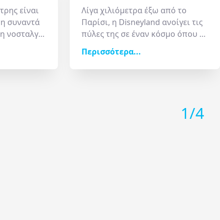
τρης είναι
Λίγα χιλιόμετρα έξω από το
νη συναντά
Παρίσι, η
Disneyland
ανοίγει τις
 η νοσταλγία
πύλες της σε έναν κόσμο όπου η
του 21ου
φαντασία δεν έχει όρια. Το
Περισσότερα...
του
εμβληματικό
Sleeping Beauty Castle 
η
Κάστρο της Ωραίας
-
Ιερή
Κοιμωμένης
είναι το σημείο
τικό σημείο
αναφοράς για κάθε επισκέπτη.
ότητα έχετε
Με τους ροζ πύργους και τις
1
/
4
εί» σε
γαλάζιες στέγες του, αποτελεί
εγονός που
την πύλη για τη
Fantasyland
.
κείο.
Κάτω από το κάστρο κρύβεται η
«
Σπηλιά του Δράκου
», ενώ το
 την πλατεία
βράδυ η πρόσοψή του
άμεσα σε
μεταμορφώνεται σε μια
ατουρίστες,
γιγαντιαία οθόνη για το
α νιώσετε
φαντασμαγορικό show
ης
Belle
πυροτεχνημάτων και λέιζερ,