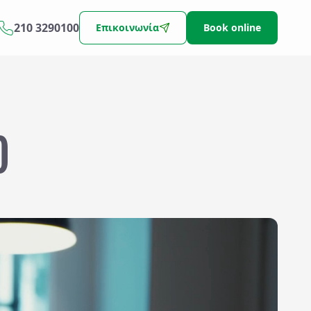
210 3290100
Επικοινωνία
Book online
D