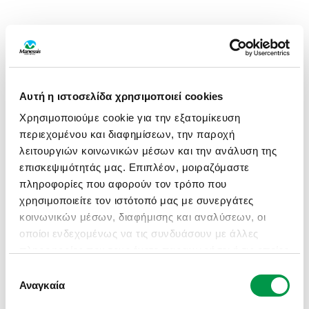
Αυτή η ιστοσελίδα χρησιμοποιεί cookies
Χρησιμοποιούμε cookie για την εξατομίκευση
περιεχομένου και διαφημίσεων, την παροχή
λειτουργιών κοινωνικών μέσων και την ανάλυση της
επισκεψιμότητάς μας. Επιπλέον, μοιραζόμαστε
πληροφορίες που αφορούν τον τρόπο που
χρησιμοποιείτε τον ιστότοπό μας με συνεργάτες
κοινωνικών μέσων, διαφήμισης και αναλύσεων, οι
οποίοι ενδεχομένως να τις συνδυάσουν με άλλες
πληροφορίες που τους έχετε παραχωρήσει ή τις οποίες
έχουν συλλέξει σε σχέση με την από μέρους σας
Επιλογή
APPLICATION ERROR: A CLIENT-SIDE EXCEPTION HAS
χρήση των υπηρεσιών τους.
Αναγκαία
συγκατάθεσης
OCCURRED (SEE THE BROWSER CONSOLE FOR MORE