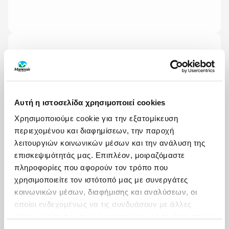
ΟΙ ΜΗΝΕΣ ΜΕ ΤΙΣ ΠΕΡΙΣΣΟΤΕΡΕΣ ΑΝΑΧΩΡΗΣΕΙΣ
ΙΑΝΟΥΑΡΙΟΣ
Αυτή η ιστοσελίδα χρησιμοποιεί cookies
Χρησιμοποιούμε cookie για την εξατομίκευση
περιεχομένου και διαφημίσεων, την παροχή
HIGHLIGHTS
λειτουργιών κοινωνικών μέσων και την ανάλυση της
επισκεψιμότητάς μας. Επιπλέον, μοιραζόμαστε
πληροφορίες που αφορούν τον τρόπο που
χρησιμοποιείτε τον ιστότοπό μας με συνεργάτες
Αξιοθέατα
Δραστηριότητες
κοινωνικών μέσων, διαφήμισης και αναλύσεων, οι
οποίοι ενδεχομένως να τις συνδυάσουν με άλλες
Γαστρονομία
Πότε να πάτε
πληροφορίες που τους έχετε παραχωρήσει ή τις οποίες
έχουν συλλέξει σε σχέση με την από μέρους σας