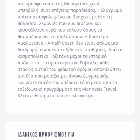
πιο όμορφο τοπίο της Μεσογείου: χωρίς
υπερβολή, ένας επίγειος παράδεισος. Πολύχρωμα
σπίτια σκαρφαλωμένα σε βράχους με θέα τη
θάλασσα, λεμονιές που ευωδιάζουν και
κρυστάλλινα νερά που καλούν όσους τα
θαυμάζουν να τα απολαύσουν. Η
Κοστιέρα
Αμαλφιτάνα
-
Amalfi Coast
, δεν είναι απλώς μια
διαδρομή, είναι ένα ταξίδι στις αισθήσεις. Από το
κοσμοπολίτικο
Ποζιτάνο
μέχρι το ιστορικό
Αμάλφι
και το αριστοκρατικό
Ραβέλλο
, κάθε
στροφή αυτού του φιδωτού δρόμου αποκαλύπτει
μια θέα που μοιάζει με πίνακα ζωγραφικής.
Γνωρίστε αυτόν τον υπέροχο τόπο μέσα από τα
ταξιδιωτικά προγράμματα της
Mannesis Travel
.
Κλείστε θέση στο
manessistravel.gr
.
ΟΙΚΟΓΕΝΕΙΑ ΜΕ
ΙΔΑΝΙΚΟΣ ΠΡΟΟΡΙΣΜΟΣ ΓΙΑ
ΠΑΙΔΙΑ
ΜΕ ΤΗΝ ΠΑΡΕΑ ΜΟΥ