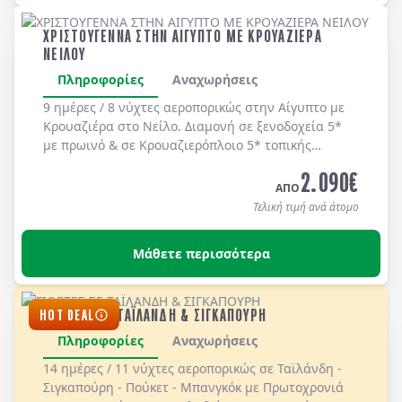
ΧΡΙΣΤΟΥΓΕΝΝΑ ΣΤΗΝ ΑΙΓΥΠΤΟ ΜΕ ΚΡΟΥΑΖΙΕΡΑ
ΝΕΙΛΟΥ
Πληροφορίες
Αναχωρήσεις
9 ημέρες / 8 νύχτες αεροπορικώς στην
Αίγυπτο
με
Κρουαζιέρα στο Νείλο
. Διαμονή σε ξ
ενοδοχεία 5*
με
πρωινό
& σε
Κρουαζιερόπλοιο 5*
τοπικής
κατηγοριοποίησης με
πλήρη διατροφή
.
2.090
€
ΑΠΟ
Τελική τιμή ανά άτομο
Μάθετε περισσότερα
ΓΙΟΡΤΕΣ ΣΕ ΤΑΪΛΑΝΔΗ & ΣΙΓΚΑΠΟΥΡΗ
HOT DEAL
Πληροφορίες
Αναχωρήσεις
14 ημέρες / 11 νύχτες αεροπορικώς σε Ταϊλάνδη -
Σιγκαπούρη - Πούκετ - Μπανγκόκ με Πρωτοχρονιά