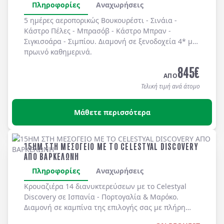
Πληροφορίες
Αναχωρήσεις
5 ημέρες αεροπορικώς Βουκουρέστι - Σινάια -
Κάστρο Πέλες - Μπρασόβ - Κάστρο Μπραν -
Σιγκισοάρα - Σιμπίου. Διαμονή σε ξενοδοχεία 4* με
πρωινό καθημερινά.
845
€
ΑΠΟ
Τελική τιμή ανά άτομο
Μάθετε περισσότερα
15ΗΜ ΣΤΗ ΜΕΣΟΓΕΙΟ ΜΕ ΤΟ CELESTYAL DISCOVERY
ΑΠΟ ΒΑΡΚΕΛΩΝΗ
Πληροφορίες
Αναχωρήσεις
Κρουαζιέρα 14 διανυκτερεύσεων με το
Celestyal
Discovery
σε
Ισπανία - Πορτογαλία & Μαρόκο
.
Διαμονή σε καμπίνα της επιλογής σας με
πλήρη
διατροφή
καθημερινά στο κρουαζιερόπλοιο.