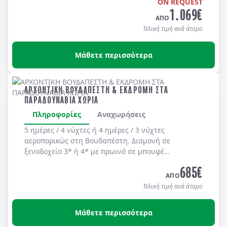
ON REQUEST
1.069
€
ΑΠΟ
Τελική τιμή ανά άτομο
Μάθετε περισσότερα
ΑΡΧΟΝΤΙΚΗ ΒΟΥΔΑΠΕΣΤΗ & ΕΚΔΡΟΜΗ ΣΤΑ
ΠΑΡΑΔΟΥΝΑΒΙΑ ΧΩΡΙΑ
Πληροφορίες
Αναχωρήσεις
5 ημέρες / 4 νύχτες ή 4 ημέρες / 3 νύχτες
αεροπορικώς στη
Βουδαπέστη
. Διαμονή σε
ξενοδοχείο 3* ή 4*
με
πρωινό
σε μπουφέ
καθημερινά.
685
€
ΑΠΟ
Τελική τιμή ανά άτομο
Μάθετε περισσότερα