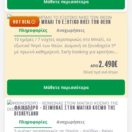
Μάθετε περισσότερα
συνολικά (συμ/νου του Πρωτ/κου δείπνου στις
31/12).
ΓΙΟΡΤΕΣ ΣΤΟ ΜΠΑΛΙ ΤΟ ΕΞΩΤΙΚΟ ΝΗΣΙ ΤΩΝ ΘΕΩΝ
HOT DEAL
Πληροφορίες
Αναχωρήσεις
10 ημέρες / 7 νύχτες αεροπορικώς στο
Μπαλί, το
εξωτικό ‘Νησί των Θεών
. Διαμονή σε
ξενοδοχεία 5*
με
πρωινό
καθημερινά.
Early booking για κρατήσεις
με προκαταβολή μέχρι τις 30/09/2026. Ισχύει για
2.490
€
περιορισμένο αριθμό θέσεων ή μέχρι εξαντλήσεως
ΑΠΟ
των διαθέσιμων θέσεων προσφοράς.
Τελική τιμή ανά άτομο
Μάθετε περισσότερα
ΦΘΙΝΟΠΩΡΟ - ΧΕΙΜΩΝΑΣ ΣΤΟΝ ΜΑΓΙΚΟ ΚΟΣΜΟ ΤΗΣ
DISNEYLAND
Πληροφορίες
Αναχωρήσεις
5 ημέρες αεροπορικώς σε Παρίσι - Λούβρο - Palais