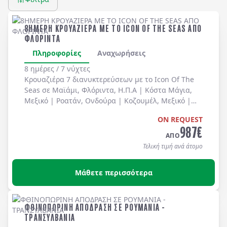
8ΗΜΕΡΗ ΚΡΟΥΑΖΙΕΡΑ ΜΕ ΤΟ ICON OF THE SEAS ΑΠΟ
ΦΛΟΡΙΝΤΑ
Πληροφορίες
Αναχωρήσεις
8 ημέρες / 7 νύχτες
Κρουαζιέρα 7 διανυκτερεύσεων με το Icon Of The
Seas σε
Μαϊάμι, Φλόριντα
, Η.Π.Α |
Κόστα Μάγια
,
Μεξικό |
Ροατάν
, Ονδούρα |
Κοζουμέλ
, Μεξικό |
Perfect Day At CocoCay
, Μπαχάμες με πλήρη
ON REQUEST
διατροφή καθημερινά (πρωινό, μεσημεριανό,
987
€
δείπνο) στο πλοίο (για τα ειδικά / θεματικά
ΑΠΟ
εστιατόρια υπάρχει χρέωση).
Τελική τιμή ανά άτομο
Μάθετε περισσότερα
ΦΘΙΝΟΠΩΡΙΝΗ ΑΠΟΔΡΑΣΗ ΣΕ ΡΟΥΜΑΝΙΑ -
ΤΡΑΝΣΥΛΒΑΝΙΑ