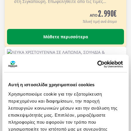
στη Σιγκαπούρη.
Επωφεληθείτε απο τις τιμές
Early booking για κρατήσεις με προκαταβολή μέχρι
2.990
€
τις 30/09/2026.
Διαμονή σε ξενοδοχεία 4* sup & 5*
ΑΠΟ
με πρωινό στα ξενοδοχεία.
Τελική τιμή ανά άτομο
Μάθετε περισσότερα
ΛΕΥΚΑ ΧΡΙΣΤΟΥΓΕΝΝΑ ΣΕ ΛΑΠΩΝΙΑ, ΣΟΥΗΔΙΑ &
ΦΙΝΛΑΝΔΙΑ!
Πληροφορίες
Αναχωρήσεις
8 ημέρες αεροπορικώς σε Ελσίνκι - Ροβανιέμι /
Αυτή η ιστοσελίδα χρησιμοποιεί cookies
Χωριό του Άγιου Βασίλη - Χαπαράντα - Σαφάρι με
Snowmobiles, ψάρεμα στον πάγο, Ράνουα, Πάρκο
Χρησιμοποιούμε cookie για την εξατομίκευση
Άγριας Ζωής - Φάρμα Ταράνδων, Βόλτα με Έλκηθρο,
περιεχομένου και διαφημίσεων, την παροχή
3.750
€
Βόρειο Σέλας, Σαφάρι με
ΑΠΟ
λειτουργιών κοινωνικών μέσων και την ανάλυση της
Χάσκις, SnowExperience365, Κρουαζιέρα με
Τελική τιμή ανά άτομο
επισκεψιμότητάς μας. Επιπλέον, μοιραζόμαστε
Παγοθραυστικό. Διαμονή σε επιλεγμένα ξενοδοχεία
πληροφορίες που αφορούν τον τρόπο που
3* & 4* με πρωινό και πέντε δείπνα συνολικά (συμ/
Μάθετε περισσότερα
νου του Χρισ/κου Δείπνου στις 24/12).
χρησιμοποιείτε τον ιστότοπό μας με συνεργάτες