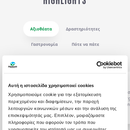
HIGHLIGHTS
Αξιοθέατα
Δραστηριότητες
Γαστρονομία
Πότε να πάτε
STADSHUSET
SKANSEN
Αυτή η ιστοσελίδα χρησιμοποιεί cookies
Το
Δημαρχείο της
Στο καταπράσινο νησ
Χρησιμοποιούμε cookie για την εξατομίκευση
Στοκχόλμης
ορθώνεται
Γιουργκόρντεν -
Djur
περιεχομένου και διαφημίσεων, την παροχή
επιβλητικό στην άκρη του
το
Σκάνσεν -
Skansen
λειτουργιών κοινωνικών μέσων και την ανάλυση της
νερού, με τον
την παγκόσμια πρωτι
Περισσότερα...
Περισσότερα...
επισκεψιμότητάς μας. Επιπλέον, μοιραζόμαστε
χαρακτηριστικό του πύργο
παλαιότερο υπαίθριο
πληροφορίες που αφορούν τον τρόπο που
και τις τρεις χρυσές κορώνες
μουσείο του πλανήτη
να αποτελούν το πιο
λειτουργώντας ως μι
χρησιμοποιείτε τον ιστότοπό μας με συνεργάτες