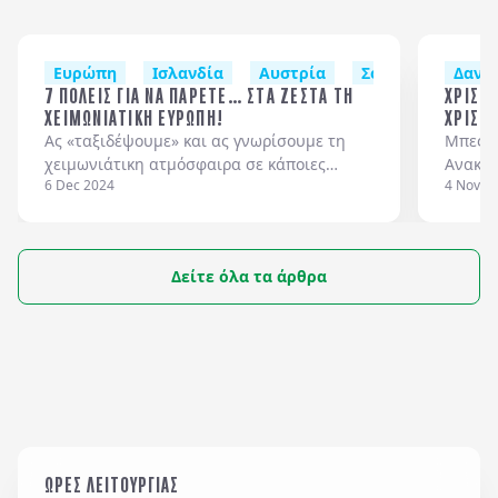
Ευρώπη
Ισλανδία
Αυστρία
Σουηδία (Στοκχό
Δανία
7 ΠΟΛΕΙΣ ΓΙΑ ΝΑ ΠΑΡΕΤΕ… ΣΤΑ ΖΕΣΤΑ ΤΗ
ΧΡΙΣΤ
ΧΕΙΜΩΝΙΑΤΙΚΗ ΕΥΡΩΠΗ!
ΧΡΙΣΤ
Ας «ταξιδέψουμε» και ας γνωρίσουμε τη
Μπες σ
χειμωνιάτικη ατμόσφαιρα σε κάποιες
Ανακάλ
6 Dec 2024
4 Nov 2
ευρωπαϊκές πόλεις που έχουν κάνει τον
και στ
χειμώνα… επιστήμη και τουριστική
γιορτι
ατραξιόν.
με λαμ
κανέλα
Δείτε όλα τα άρθρα
αγορές να ανοί
ξεκινο
κρύβον
ΩΡΕΣ ΛΕΙΤΟΥΡΓΙΑΣ