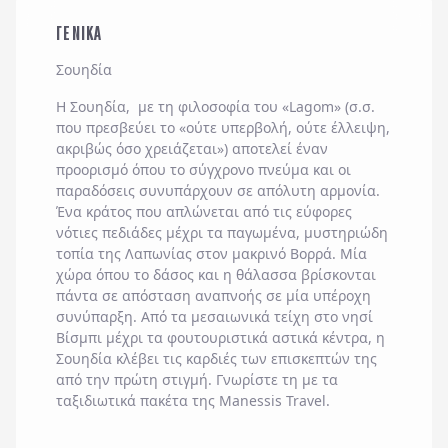
ΓΕΝΙΚΑ
Σουηδία
Η
Σουηδία
, με τη φιλοσοφία του «Lagom» (σ.σ.
που πρεσβεύει το «ούτε υπερβολή, ούτε έλλειψη,
ακριβώς όσο χρειάζεται») αποτελεί έναν
προορισμό όπου το σύγχρονο πνεύμα και οι
παραδόσεις συνυπάρχουν σε απόλυτη αρμονία.
Ένα κράτος που απλώνεται από τις εύφορες
νότιες πεδιάδες μέχρι τα παγωμένα, μυστηριώδη
τοπία της
Λαπωνίας
στον μακρινό Βορρά. Μία
χώρα όπου το δάσος και η θάλασσα βρίσκονται
πάντα σε απόσταση αναπνοής σε μία υπέροχη
συνύπαρξη. Από τα μεσαιωνικά τείχη στο νησί
Βίσμπι
μέχρι τα φουτουριστικά αστικά κέντρα, η
Σουηδία κλέβει τις καρδιές των επισκεπτών της
από την πρώτη στιγμή. Γνωρίστε τη με τα
ταξιδιωτικά πακέτα της
Manessis Travel
.