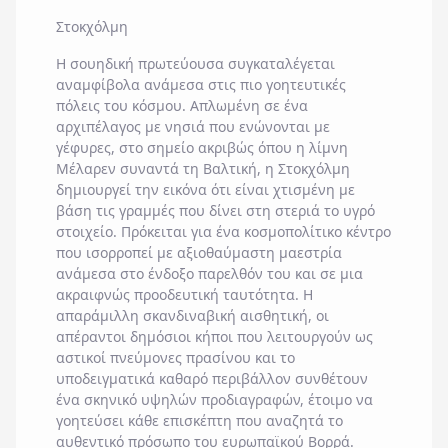
Στοκχόλμη
Η σουηδική πρωτεύουσα συγκαταλέγεται
αναμφίβολα ανάμεσα στις πιο γοητευτικές
πόλεις του κόσμου. Απλωμένη σε ένα
αρχιπέλαγος με νησιά που ενώνονται με
γέφυρες, στο σημείο ακριβώς όπου η λίμνη
Μέλαρεν
συναντά τη Βαλτική, η
Στοκχόλμη
δημιουργεί την εικόνα ότι είναι χτισμένη με
βάση τις γραμμές που δίνει στη στεριά το υγρό
στοιχείο. Πρόκειται για ένα κοσμοπολίτικο κέντρο
που ισορροπεί με αξιοθαύμαστη μαεστρία
ανάμεσα στο ένδοξο παρελθόν του και σε μια
ακραιφνώς προοδευτική ταυτότητα. Η
απαράμιλλη σκανδιναβική αισθητική, οι
απέραντοι δημόσιοι κήποι που λειτουργούν ως
αστικοί πνεύμονες πρασίνου και το
υποδειγματικά καθαρό περιβάλλον συνθέτουν
ένα σκηνικό υψηλών προδιαγραφών, έτοιμο να
γοητεύσει κάθε επισκέπτη που αναζητά το
αυθεντικό πρόσωπο του ευρωπαϊκού Βορρά.