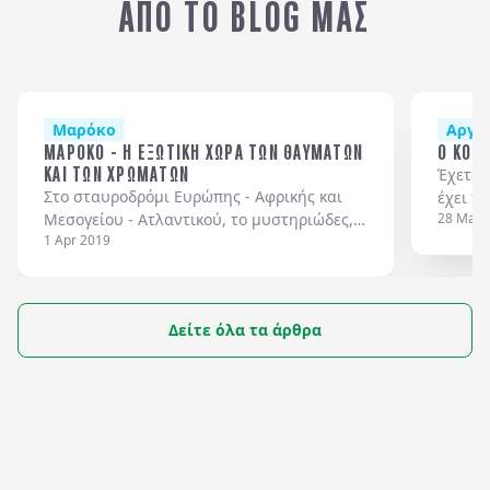
ΑΠΟ ΤΟ BLOG ΜΑΣ
απόσταση.
Μαρόκο
Αργεν
ΜΑΡΟΚΟ - Η ΕΞΩΤΙΚΗ ΧΩΡΑ ΤΩΝ ΘΑΥΜΑΤΩΝ
Ο ΚΟΣ
ΚΑΙ ΤΩΝ ΧΡΩΜΑΤΩΝ
Έχετε 
Στο σταυροδρόμι Ευρώπης - Αφρικής και
έχει τ
Μεσογείου - Ατλαντικού, το μυστηριώδες,
28 Mar 
1 Apr 2019
αυτοκρατορικό, ιστορικό και σαγηνευτικό
Μαρόκο είναι μια χώρα βουτηγμένη σε
συγκλονιστικά τοπία και εν...
Δείτε όλα τα άρθρα