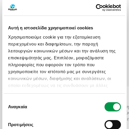
HIGHLIGHTS
Αυτή η ιστοσελίδα χρησιμοποιεί cookies
Χρησιμοποιούμε cookie για την εξατομίκευση
Αξιοθέατα
Δραστηριότητες
περιεχομένου και διαφημίσεων, την παροχή
λειτουργιών κοινωνικών μέσων και την ανάλυση της
επισκεψιμότητάς μας. Επιπλέον, μοιραζόμαστε
Γαστρονομία
Πότε να πάτε
πληροφορίες που αφορούν τον τρόπο που
χρησιμοποιείτε τον ιστότοπό μας με συνεργάτες
κοινωνικών μέσων, διαφήμισης και αναλύσεων, οι
οποίοι ενδεχομένως να τις συνδυάσουν με άλλες
πληροφορίες που τους έχετε παραχωρήσει ή τις οποίες
ΜΑΡΡΑΚΕΣ
ΚΑΖΑΜΠΛΑΝΚΑ
έχουν συλλέξει σε σχέση με την από μέρους σας
Επιλογή
χρήση των υπηρεσιών τους.
Η ζωή στο Μαρρακές μιας
Την Καζαμπλάνκα, τ
Αναγκαία
συγκατάθεσης
από τις μεγαλύτερες και πιο
μάθαμε από την ομώ
πολυσύχναστες πόλεις του
κινηματογραφική ται
Μαρόκου είναι μια ξέφρενη
τον Χάφρει Μπόγκαρτ
Προτιμήσεις
Περισσότερα...
Περισσότερα...