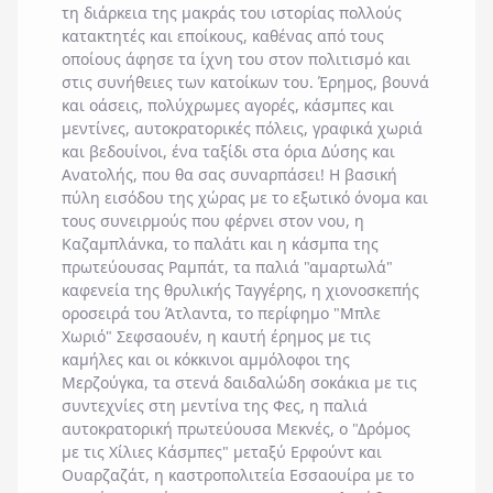
τη διάρκεια της μακράς του ιστορίας πολλούς
κατακτητές και εποίκους, καθένας από τους
οποίους άφησε τα ίχνη του στον πολιτισμό και
στις συνήθειες των κατοίκων του. Έρημος, βουνά
και οάσεις, πολύχρωμες αγορές, κάσμπες και
μεντίνες, αυτοκρατορικές πόλεις, γραφικά χωριά
και βεδουίνοι, ένα ταξίδι στα όρια Δύσης και
Ανατολής, που θα σας συναρπάσει! Η βασική
πύλη εισόδου της χώρας με το εξωτικό όνομα και
τους συνειρμούς που φέρνει στον νου, η
Καζαμπλάνκα, το παλάτι και η κάσμπα της
πρωτεύουσας Ραμπάτ, τα παλιά "αμαρτωλά"
καφενεία της θρυλικής Ταγγέρης, η χιονοσκεπής
οροσειρά του Άτλαντα, το περίφημο "Μπλε
Χωριό" Σεφσαουέν, η καυτή έρημος με τις
καμήλες και οι κόκκινοι αμμόλοφοι της
Μερζούγκα, τα στενά δαιδαλώδη σοκάκια με τις
συντεχνίες στη μεντίνα της Φες, η παλιά
αυτοκρατορική πρωτεύουσα Μεκνές, ο "Δρόμος
με τις Χίλιες Κάσμπες" μεταξύ Ερφούντ και
Ουαρζαζάτ, η καστροπολιτεία Εσσαουίρα με το