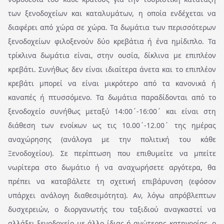
των ξενοδοχείων και καταλυμάτων, η οποία ενδέχεται να
διαφέρει από χώρα σε χώρα.
Τα δωμάτια των περισσότερων
ξενοδοχείων φιλοξενούν δύο κρεβάτια ή ένα ημίδιπλο. Τα
τρίκλινα δωμάτια είναι, στην ουσία, δίκλινα με επιπλέον
κρεβάτι. Συνήθως δεν είναι ιδιαίτερα άνετα και το επιπλέον
κρεβάτι μπορεί να είναι μικρότερο από τα κανονικά ή
καναπές ή πτυσσόμενο. Τα δωμάτια παραδίδονται από το
ξενοδοχείο συνήθως μεταξύ 14:00΄-16:00΄ και είναι στη
διάθεση των ενοίκων ως τις 10.00΄-12.00΄ της ημέρας
αναχώρησης (ανάλογα με την πολιτική του κάθε
Ξενοδοχείου). Σε περίπτωση που επιθυμείτε να μπείτε
νωρίτερα στο δωμάτιο ή να αναχωρήσετε αργότερα, θα
πρέπει να καταβάλετε τη σχετική επιβάρυνση (εφόσον
υπάρχει ανάλογη διαθεσιμότητα). Αν, λόγω απρόβλεπτων
δυσχερειών, o διοργανωτής του ταξιδιού αναγκαστεί να
αλλάξει ξενοδοχείο με άλλο ίδιας ή ανώτερης κατηγορίας, ο