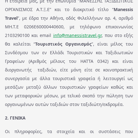
Η Εταιρεία μας, με την επωνυμία “ΜΑΝΕΣΣΗΣ ΤΑΞΙΔΙΩΤΙΚΟΣ
ΟΡΓΑΝΙΣΜΟΣ Α.Τ.Ξ.Ε” και το διακριτικό τίτλο
“
Manessis
Travel
”, με έδρα την Αθήνα, οδός Φιλελλήνων αρ. 4, αριθμό
MH.T.E 0206E60000440600, με τηλέφωνο επικοινωνίας
2103290100 και email
info@manessistravel.gr
, που
στο εξής
θα καλείται “
Τουριστικός Οργανισμός
”, είναι μέλος του
Συνδέσμου των εν Ελλάδι Τουριστικών και Ταξιδιωτικών
Γραφείων (Αριθμός μέλους του ΗΑΤΤΑ 0342) και είναι
διοργανωτής ταξιδιών, είτε μόνη είτε σε κοινοπρακτική
συνεργασία με άλλα τουριστικά γραφεία ή λειτουργεί ως
μεσάζων μεταξύ άλλων τουριστικών γραφείων καθώς και
των μεταφορικών μέσων, με τελικό σκοπό την πώληση των
οργανωμένων αυτών ταξιδιών στον ταξιδιώτη/εκδρομέα.
2. ΓΕΝΙΚΑ
Οι πληροφορίες, τα στοιχεία και οι συστάσεις που