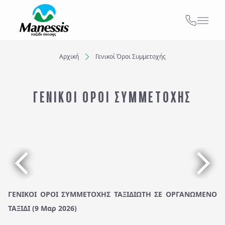
ΑΠΟ ΕΔΩ
ΑΤΟΜΙΚΑ - TAILOR MADE TRIPS
Αρχική
Γενικοί Όροι Συμμετοχής
Εκδρομές
Ξενοδοχεία
MICE & DMC
ΓΕΝΙΚΟΙ ΟΡΟΙ ΣΥΜΜΕΤΟΧΗΣ
Προορισμός...
ΣΧΟΛΙΚΕΣ ΕΚΔΡΟΜΕΣ
Αναχωρήσεις από..
Αναχωρήσεις έως..
ΓΑΜΗΛΙΟ ΤΑΞΙΔΙ
ΕΚΔΡΟΜΕΣ ΣΥΛΛΟΓΩΝ - ΣΩΜΑΤΕΙΩΝ
Αναζήτηση
ΓΕΝΙΚΟΙ ΟΡΟΙ ΣΥΜΜΕΤΟΧΗΣ ΤΑΞΙΔΙΩΤΗ ΣΕ ΟΡΓΑΝΩΜΕΝΟ
ΤΑΞΙΔΙ (9 Μαρ 2026)