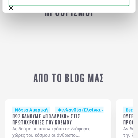
ΠΡΟΟΡΙΣΜΟΙ
ΚΙΝΑ (ΠΕΚΙΝΟ - ΣΑΓΚΑΗ)
ΘΙ
ΑΠΟ ΤΟ BLOG ΜΑΣ
Νότια Αμερική
Φινλανδία (Ελσίνκι - Ροβανιέμι - Λ
Βιετ
ΠΩΣ ΚΑΝΟΥΜΕ «ΠΟΔΑΡΙΚΟ» ΣΤΙΣ
ΟΥΤΕ ΚΡΥ
ΠΡΩΤΟΧΡΟΝΙΕΣ ΤΟΥ ΚΟΣΜΟΥ
ΠΡΟΟΡΙ
ΦΕΒΡΟ
Ας δούμε με ποιον τρόπο σε διάφορες
Αν δεν
χώρες του κόσμου οι άνθρωποι
την Άν