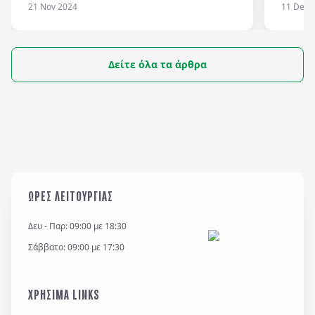
21 Nov 2024
11 Dec 
προσπαθούν να καλοπιάσουν την τύχη και
για το
να προκαλέσουν την εύνοιά της, την πρώτη
ιδανικ
μέρα του χρόνου με την ελπίδα να κυλήσει
περίοδο
έτσι όλο το έτος.
θερμοκ
Δείτε όλα τα άρθρα
χαμηλέ
και τις
ΩΡΕΣ ΛΕΙΤΟΥΡΓΙΑΣ
Δευ - Παρ: 09:00 με 18:30
Σάββατο: 09:00 με 17:30
ΧΡΗΣΙΜΑ LINKS