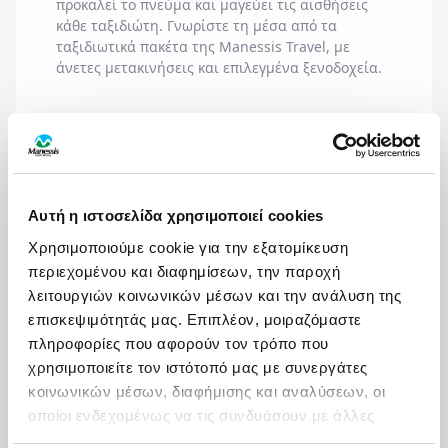
προκαλεί το πνεύμα και μαγεύει τις αισθήσεις
κάθε ταξιδιώτη. Γνωρίστε τη μέσα από τα
ταξιδιωτικά πακέτα της
Manessis Travel
, με
άνετες μετακινήσεις και επιλεγμένα ξενοδοχεία.
ΟΙΚΟΓΕΝΕΙΑ ΜΕ
ΙΔΑΝΙΚΟΣ ΠΡΟΟΡΙΣΜΟΣ ΓΙΑ
ΜΕ ΤΗΝ ΠΑΡΕΑ ΜΟΥ
ΠΑΙΔΙΑ
Αυτή η ιστοσελίδα χρησιμοποιεί cookies
Χρησιμοποιούμε cookie για την εξατομίκευση
περιεχομένου και διαφημίσεων, την παροχή
λειτουργιών κοινωνικών μέσων και την ανάλυση της
ΟΙ ΜΗΝΕΣ ΜΕ ΤΙΣ ΠΕΡΙΣΣΟΤΕΡΕΣ ΑΝΑΧΩΡΗΣΕΙΣ
επισκεψιμότητάς μας. Επιπλέον, μοιραζόμαστε
ΙΑΝΟΥΑΡΙΟΣ
πληροφορίες που αφορούν τον τρόπο που
χρησιμοποιείτε τον ιστότοπό μας με συνεργάτες
κοινωνικών μέσων, διαφήμισης και αναλύσεων, οι
οποίοι ενδεχομένως να τις συνδυάσουν με άλλες
πληροφορίες που τους έχετε παραχωρήσει ή τις οποίες