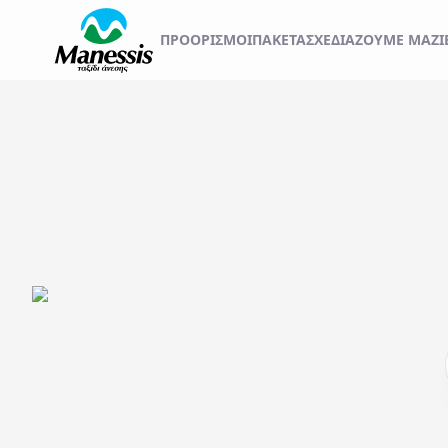
ΞΕΚΙΝΗΣΤΕ ΤΟ ΤΑΞ
ΠΡΟΟΡΙΣΜΟΊ
ΠΑΚΕΤΑ
ΣΧΕΔΙΆΖΟΥΜΕ ΜΑΖΊ
ΑΤΟΜΙΚΑ - TAILOR MADE TRIPS
Εκδρομές
MICE & DMC
Αναχωρήσεις από..
Προορισμός...
ΣΧΟΛΙΚΕΣ ΕΚΔΡΟΜΕΣ
ΓΑΜΗΛΙΟ ΤΑΞΙΔΙ
ΕΚΔΡΟΜΕΣ ΣΥΛΛΟΓΩΝ - ΣΩΜΑΤΕΙΩΝ