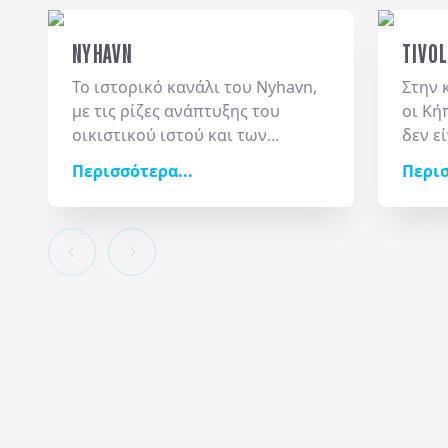
NYHAVN
TIVOL
Το ιστορικό
κανάλι του Nyhavn
,
Στην 
με τις ρίζες ανάπτυξης του
οι
Κήπ
οικιστικού ιστού και των
δεν ε
οικονομικών δραστηριοτήτων
πάρκο
Περισσότερα...
Περισ
γύρω του να εντοπίζονται στον
θεσμό
17ο αιώνα, αποτελεί την πιο
υποδέ
αναγνωρίσιμη εικόνα της
μέσα 
δανέζικης πρωτεύουσας. Οι
ιδιαί
έντονες χρωματικές αντιθέσεις
συνδυ
στις προσόψεις των κτιρίων, τα
γοητε
ελλιμενισμένα ξύλινα σκαριά και
παιχν
η ασταμάτητη κίνηση στα
βοταν
παραθαλάσσια bistro
συνθέτουν
πολιτ
μια γειτονιά γεμάτη ζωντάνια. Η
επηρέ
περιοχή κουβαλά και μια
βιομη
σπουδαία λογοτεχνική αύρα,
ψυχαγ