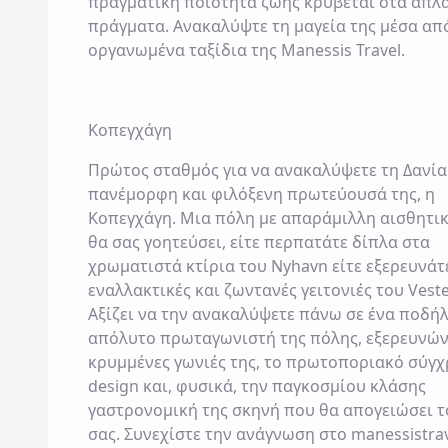
πραγματική ποιότητα ζωής κρύβεται στα απλ
πράγματα. Ανακαλύψτε τη μαγεία της μέσα απ
οργανωμένα ταξίδια της
Manessis Travel
.
Κοπεγχάγη
Πρώτος σταθμός για να ανακαλύψετε τη Δανία 
πανέμορφη και φιλόξενη πρωτεύουσά της, η
Κοπεγχάγη. Μια πόλη με απαράμιλλη αισθητι
θα σας γοητεύσει, είτε περπατάτε δίπλα στα
χρωματιστά κτίρια του
Nyhavn
είτε εξερευνάτε
εναλλακτικές και ζωντανές γειτονιές του
Vest
Αξίζει να την ανακαλύψετε πάνω σε ένα ποδήλ
απόλυτο πρωταγωνιστή της πόλης, εξερευνών
κρυμμένες γωνιές της, το πρωτοποριακό σύγ
design και, φυσικά, την παγκοσμίου κλάσης
γαστρονομική της σκηνή που θα απογειώσει τ
σας. Συνεχίστε την ανάγνωση στο
manessistrav