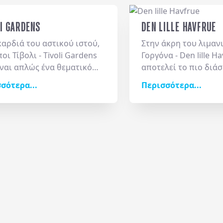
I GARDENS
DEN LILLE HAVFRUE
καρδιά του αστικού ιστού,
Στην άκρη του λιμαν
οι Τίβολι - Tivoli Gardens
Γοργόνα - Den lille H
ίναι απλώς ένα θεματικό
αποτελεί το πιο διά
, αλλά ένας ιστορικός
σύμβολο της χώρας,
σότερα...
Περισσότερα...
ς ψυχαγωγίας που
την υπόστασή του α
χεται επισκέπτες από τα
μαγικό κόσμο των π
του 19ου αιώνα. Η
του Άντερσεν. Παρά τ
τερη ατμόσφαιρά του, που
διαστάσεις, η μελαγ
άζει την παραδοσιακή
φιγούρα που ατενίζε
ία των παλαιών
καθισμένη πάνω στο
ιδιών με φροντισμένους
διατηρεί μια ακαταμ
ικούς κήπους και
μαγνητίζοντας καθημ
ιστικές παραστάσεις,
ενδιαφέρον των ταξ
ασε βαθιά την παγκόσμια
καταφθάνουν για να
χανία των premium
αποτυπώσουν τη δικ
ωγικών πάρκων. Όταν
στιγμή στο σημείο.