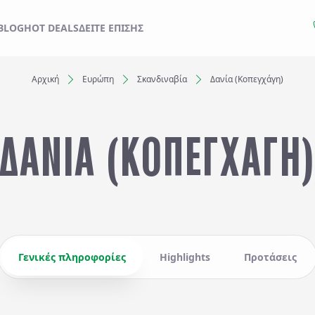
ΙΔΙ ΣΑΣ ΑΠΟ ΕΔΩ
BLOG
HOT DEALS
ΔΕΊΤΕ ΕΠΊΣΗΣ
Αρχική
Ευρώπη
Σκανδιναβία
Δανία (Κοπεγχάγη)
Ξενοδοχεία
ΔΑΝΙΑ (ΚΟΠΕΓΧΑΓΗ
Αναχωρήσεις έως..
Αναζήτηση
Γενικές πληροφορίες
Highlights
Προτάσεις