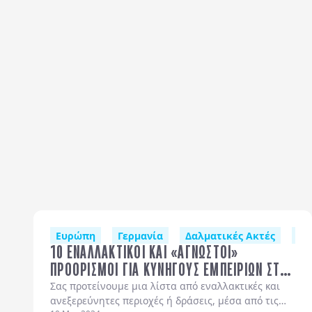
Ευρώπη
Γερμανία
Δαλματικές Ακτές
Ελ
10 ΕΝΑΛΛΑΚΤΙΚΟΙ ΚΑΙ «ΑΓΝΩΣΤΟΙ»
ΠΡΟΟΡΙΣΜΟΙ ΓΙΑ ΚΥΝΗΓΟΥΣ ΕΜΠΕΙΡΙΩΝ ΣΤΗΝ
ΕΥΡΩΠΗ
Σας προτείνουμε μια λίστα από εναλλακτικές και
ανεξερεύνητες περιοχές ή δράσεις, μέσα από τις