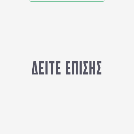
ΑΠΟ
ΠΡΩΤΕΥΟΥΣΕΣ
2.600
€
ΔΕΙΤΕ ΕΠΙΣΗΣ
ΣΟΥΗΔΙΑ (ΣΤΟΚΧΟΛΜΗ)