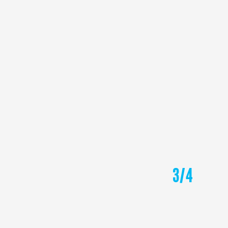
ΑΠΟ
COSTA DIADEMA & ΕΛΛΗΝΑ ΣΥΝΟΔΟ
2.198
€
3
/
4
ΦΙΝΛΑΝΔΙΑ (ΕΛΣΙΝΚΙ - ΡΟΒΑΝΙΕΜΙ -
ΛΑΠΩΝΙΑ)