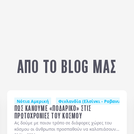
ΑΠΟ ΤΟ BLOG ΜΑΣ
λάδα
Νότια Αμερική
Δανία (Κοπεγχάγη)
Φινλανδία (Ελσίνκι - Ροβανιέμι - 
Σκωτία
Αλβανία
Βαλτι
ΠΩΣ ΚΑΝΟΥΜΕ «ΠΟΔΑΡΙΚΟ» ΣΤΙΣ
ΠΡΩΤΟΧΡΟΝΙΕΣ ΤΟΥ ΚΟΣΜΟΥ
Ας δούμε με ποιον τρόπο σε διάφορες χώρες του
κόσμου οι άνθρωποι προσπαθούν να καλοπιάσουν