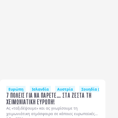
Λαπωνία)
κές Χώρες
Ευρώπη
Ιταλία
Πορτογαλία
Ισλανδία
Ισπανία
Αυστρία
Εσθονία
Δανία (Κοπεγχάγη)
Σουηδία (Στοκχόλμ
Κίν
7 ΠΟΛΕΙΣ ΓΙΑ ΝΑ ΠΑΡΕΤΕ… ΣΤΑ ΖΕΣΤΑ ΤΗ
ΧΕΙΜΩΝΙΑΤΙΚΗ ΕΥΡΩΠΗ!
Ας «ταξιδέψουμε» και ας γνωρίσουμε τη
χειμωνιάτικη ατμόσφαιρα σε κάποιες ευρωπαϊκές