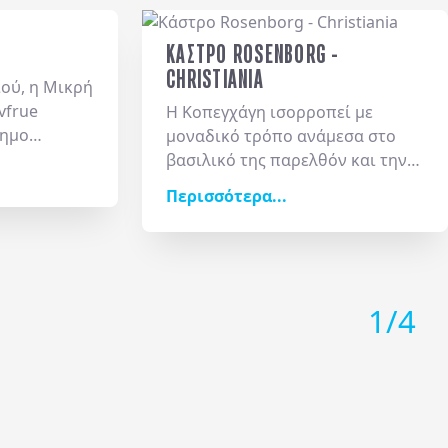
ΚΑΣΤΡΟ ROSENBORG -
CHRISTIANIA
ιού, η
Μικρή
avfrue
Η Κοπεγχάγη ισορροπεί με
σημο
μοναδικό τρόπο ανάμεσα στο
 αντλώντας
βασιλικό της παρελθόν και την
πό τον
απόλυτη ελευθερία. Από τη μία
Περισσότερα...
αραμυθιών
πλευρά, το αναγεννησιακό
ις λιτές του
κάστρο
Rosenborg
,
χολική
περιτριγυρισμένο από τους
ι το πέλαγος
καταπράσινους βασιλικούς
ν βράχο
κήπους, φυλάσσει τους
1
/
4
άχητη έλξη,
ανεκτίμητους θησαυρούς και τα
ερινά το
κοσμήματα του στέμματος. Στον
ιδιωτών που
αντίποδα, η
Freetown Christiania
προσφέρει μια ριζοσπαστική
ή τους
αντίθεση: μια αυτόνομη,