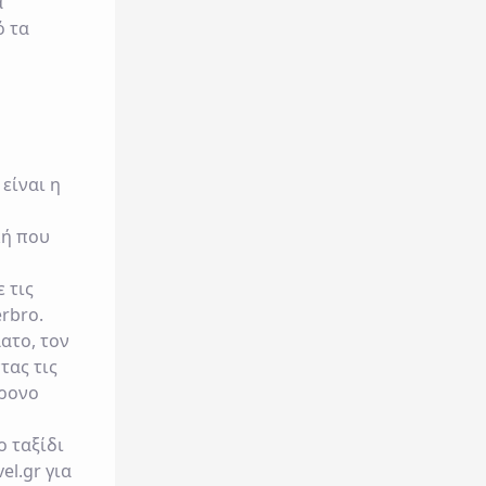
ά
ό τα
είναι η
κή που
 τις
erbro
.
ατο, τον
τας τις
χρονο
ο ταξίδι
el.gr
για