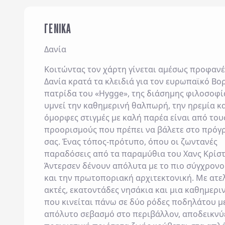
ΓΕΝΙΚΑ
Δανία
Κοιτώντας τον χάρτη γίνεται αμέσως προφανές
Δανία
κρατά τα κλειδιά για τον ευρωπαϊκό Βο
πατρίδα του «Hygge», της διάσημης φιλοσοφί
υμνεί την καθημερινή θαλπωρή, την ηρεμία κα
όμορφες στιγμές με καλή παρέα είναι από του
προορισμούς που πρέπει να βάλετε στο πρόγ
σας. Ένας τόπος-πρότυπο, όπου οι ζωντανές
παραδόσεις από τα παραμύθια του
Χανς Κρίσ
Άντερσεν
δένουν απόλυτα με το πιο σύγχρονο
και την πρωτοποριακή αρχιτεκτονική. Με ατε
ακτές, εκατοντάδες νησάκια και μια καθημερι
που κινείται πάνω σε δύο ρόδες ποδηλάτου μ
απόλυτο σεβασμό στο περιβάλλον, αποδεικνύ