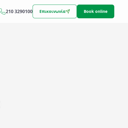
210 3290100
Επικοινωνία
Book online
)