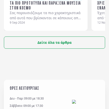
ΤΑ ΠΙΟ ΠΡΩΤΟΤΥΠΑ ΚΑΙ ΠΑΡΑΞΕΝΑ ΜΟΥΣΕΙΑ
ΧΡΙΣΤΟ
ΣΤΟΝ ΚΟΣΜΟ
ΕΝΑΛΛ
Σας παρουσιάζουμε τα πιο χαρακτηριστικά
Έχετε 
από αυτά που βρίσκονται σε κάποιους από
από τα
9 Sep 2024
12 Nov 
τους πιο δημοφιλείς τουριστικούς
Ανατολ
προορισμούς μας.
επισκε
Χριστο
αναρωτι
Δείτε όλα τα άρθρα
που θα
βρείτε
ΩΡΕΣ ΛΕΙΤΟΥΡΓΙΑΣ
Δευ - Παρ: 09:00 με 18:30
Σάββατο: 09:00 με 17:30