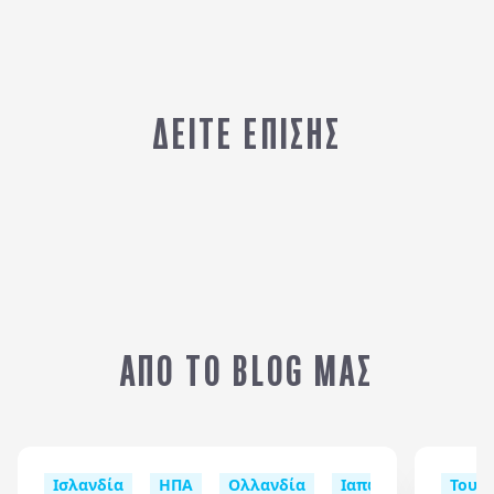
ΔΕΙΤΕ ΕΠΙΣΗΣ
ΚΩΝΣΤΑΝΤΙΝΟΥΠΟΛΗ
Α
ΑΠΟ ΤΟ BLOG ΜΑΣ
Ισλανδία
ΗΠΑ
Ολλανδία
Ιαπωνία
Καππα
Τουρ