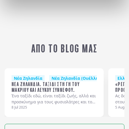
ΝΕΑ ΖΗΛΑΝΔΙΑ (ΟΥΕΛΛΙΝΓΚΤΟΝ - ΩΚΛΑΝΤ)
ΑΠΟ ΤΟ BLOG ΜΑΣ
Νέα Ζηλανδία
Νέα Ζηλανδία (Ουέλλινγκτον - Ώκλαν
Ελλά
ΝΕΑ ΖΗΛΑΝΔΙΑ. ΤΑΞΙΔΙ ΣΤΗ ΓΗ ΤΟΥ
«ΡΕΠΕ
ΜΑΚΡΙΟΥ ΚΑΙ ΛΕΥΚΟΥ ΣΥΝΝΕΦΟΥ.
ΠΡΟΟΡ
ΤΑΙΝΙΕ
Ένα ταξίδι εδώ, είναι ταξίδι ζωής, αλλά και
Ας δού
προσκύνημα για τους φυσιολάτρες και τους
στους 
8 Jul 2025
5 Aug 2
οπαδούς της περιπέτειας με χειμερινές
ταινίε
αλπικές, αλλά και θαλάσσιες
επισκέ
δραστηριότητες με κυριότερες την
των πε
ιστιοπλοΐα και το surfingπου προσελκύουν
λόγο ν