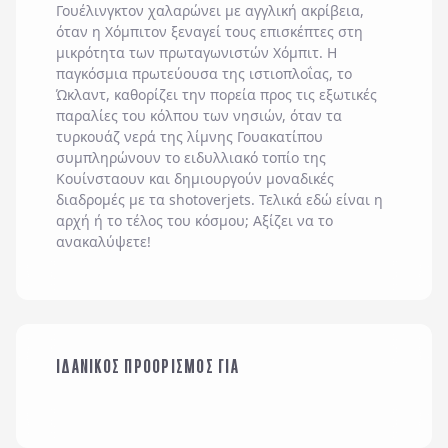
Γουέλινγκτον χαλαρώνει με αγγλική ακρίβεια,
όταν η Χόμπιτον ξεναγεί τους επισκέπτες στη
μικρότητα των πρωταγωνιστών Χόμπιτ. Η
παγκόσμια πρωτεύουσα της ιστιοπλοΐας, το
Ώκλαντ, καθορίζει την πορεία προς τις εξωτικές
παραλίες του κόλπου των νησιών, όταν τα
τυρκουάζ νερά της λίμνης Γουακατίπου
συμπληρώνουν το ειδυλλιακό τοπίο της
Κουίνσταουν και δημιουργούν μοναδικές
διαδρομές με τα shotoverjets. Τελικά εδώ είναι η
αρχή ή το τέλος του κόσμου; Αξίζει να το
ανακαλύψετε!
ΟΙΚΟΓΕΝΕΙΑ ΜΕ
ΙΔΑΝΙΚΟΣ ΠΡΟΟΡΙΣΜΟΣ ΓΙΑ
ΠΑΙΔΙΑ
ΜΕ ΤΗΝ ΠΑΡΕΑ ΜΟΥ