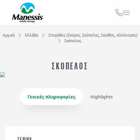
ΑΠΟ ΕΔΩ
ΑΤΟΜΙΚΑ - TAILOR MADE TRIPS
Αρχική
Ελλάδα
Σποράδες (Σκύρος, Σκόπελος, Σκιάθος, Αλλόνησος)
Σκόπελος
Εκδρομές
Ξενοδοχεία
MICE & DMC
ΣΚΟΠΕΛΟΣ
Προορισμός...
ΣΧΟΛΙΚΕΣ ΕΚΔΡΟΜΕΣ
Αναχωρήσεις από..
Αναχωρήσεις έως..
ΓΑΜΗΛΙΟ ΤΑΞΙΔΙ
Γενικές πληροφορίες
Highlights
ΕΚΔΡΟΜΕΣ ΣΥΛΛΟΓΩΝ - ΣΩΜΑΤΕΙΩΝ
Αναζήτηση
ΓΕΝΙΚΑ