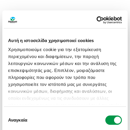
Αυτή η ιστοσελίδα χρησιμοποιεί cookies
Χρησιμοποιούμε cookie για την εξατομίκευση
περιεχομένου και διαφημίσεων, την παροχή
λειτουργιών κοινωνικών μέσων και την ανάλυση της
επισκεψιμότητάς μας. Επιπλέον, μοιραζόμαστε
πληροφορίες που αφορούν τον τρόπο που
χρησιμοποιείτε τον ιστότοπό μας με συνεργάτες
κοινωνικών μέσων, διαφήμισης και αναλύσεων, οι
οποίοι ενδεχομένως να τις συνδυάσουν με άλλες
πληροφορίες που τους έχετε παραχωρήσει ή τις οποίες
έχουν συλλέξει σε σχέση με την από μέρους σας
Επιλογή
APPLICATION ERROR: A CLIENT-SIDE EXCEPTION HAS
χρήση των υπηρεσιών τους.
Αναγκαία
συγκατάθεσης
OCCURRED (SEE THE BROWSER CONSOLE FOR MORE