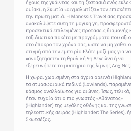
ήχους της γκάιντας και τη ζεστασιά ενός εκλε
ουίσκι, η
Σκωτία
«αιχμαλωτίζει» τον επισκέπτ
την πρώτη ματιά. Η
Manessis Travel
σας προσκ
ανακαλύψετε αυτή τη μαγική γη, προσφέροντά
προσεκτικά επιλεγμένες
προτάσεις διαμονής
κ
ταξιδιωτικά πακέτα
με προγράμματα που αξι
στο έπακρο τον χρόνο σας, ώστε να μη χαθεί 
στιγμή από την εμπειρία.Ελάτε μαζί μας για να
«αναζητήσετε» τη θρυλική 9η Λεγεώνα ή να
εξερευνήσετε το μυστήριο της λίμνης Λοχ Νες
Η χώρα, χωρισμένη στα άγρια ορεινά (Highland
τα ατμοσφαιρικά πεδινά (Lowlands), παραμένε
κόσμος αναλλοίωτος για αιώνες. Ίσως, τελικά,
ήταν τυχαίο ότι ο πιο γνωστός «Αθάνατος»
(Highlander) της μεγάλης οθόνης και της γνωσ
τηλεοπτικής σειράς (Highlander: The Series), ή
Σκωτσέζος.