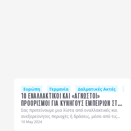
ΕΔΙΜΒΟΥΡΓΟ
Ευρώπη
Γερμανία
Δαλματικές Ακτές
Ελ
10 ΕΝΑΛΛΑΚΤΙΚΟΙ ΚΑΙ «ΑΓΝΩΣΤΟΙ»
ΠΡΟΟΡΙΣΜΟΙ ΓΙΑ ΚΥΝΗΓΟΥΣ ΕΜΠΕΙΡΙΩΝ ΣΤΗΝ
ΕΥΡΩΠΗ
Σας προτείνουμε μια λίστα από εναλλακτικές και
ανεξερεύνητες περιοχές ή δράσεις, μέσα από τις
10 May 2024
οποίες μπορείτε να κυνηγήσετε τις εμπειρίες της
ζωής σας