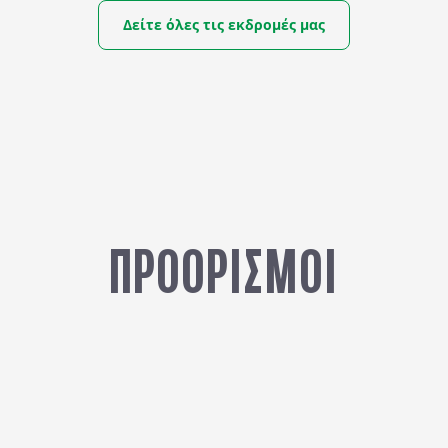
Δείτε όλες τις εκδρομές μας
ΣΚΩΤΙΑ & HIGHLANDS ΜΕ ΤΟ ROYAL
ΑΠΟ
EDINBURGH TATTOO
2.600
€
ΠΡΟΟΡΙΣΜΟΙ