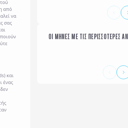
κτού
η από
αλεί να
ς σας
αι
ΟΙ ΜΗΝΕΣ ΜΕ ΤΙΣ ΠΕΡΙΣΣΟΤΕΡΕΣ Α
οποιούν
ΙΑΝΟΥΑΡΙΟΣ
ούτε
.
s) και
ι ένας
 δεν
τής
ταν