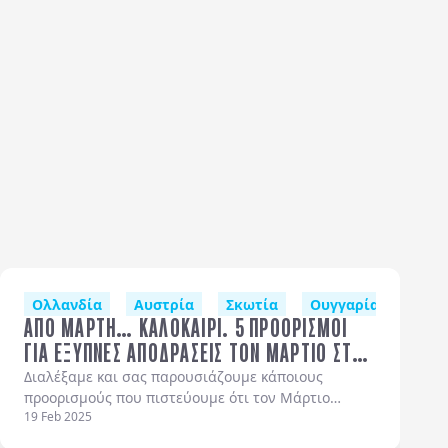
Λαπωνία)
κές Χώρες
Ολλανδία
Ιταλία
Πορτογαλία
Αυστρία
Ισπανία
Εσθονία
Σκωτία
Δανία (Κοπεγχάγη)
Ουγγαρία
Ιταλ
Κίν
ΑΠΟ ΜΑΡΤΗ… ΚΑΛΟΚΑΙΡΙ. 5 ΠΡΟΟΡΙΣΜΟΙ
ΓΙΑ ΕΞΥΠΝΕΣ ΑΠΟΔΡΑΣΕΙΣ ΤΟΝ ΜΑΡΤΙΟ ΣΤΗΝ
ΕΥΡΩΠΗ.
Διαλέξαμε και σας παρουσιάζουμε κάποιους
προορισμούς που πιστεύουμε ότι τον Μάρτιο
19 Feb 2025
μπορούν να σας προσφέρουν απλόχερα όσα ζητάτε
από το ταξίδι σας: