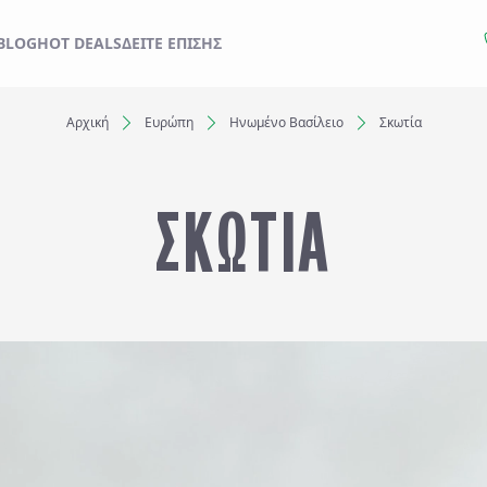
ΙΔΙ ΣΑΣ ΑΠΟ ΕΔΩ
BLOG
HOT DEALS
ΔΕΊΤΕ ΕΠΊΣΗΣ
Αρχική
Ευρώπη
Ηνωμένο Βασίλειο
Σκωτία
Ξενοδοχεία
ΣΚΩΤΙΑ
Αναχωρήσεις έως..
Αναζήτηση