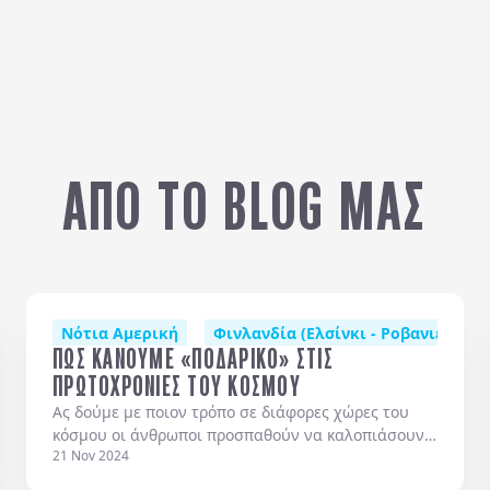
ΑΠΟ ΤΟ BLOG ΜΑΣ
λάδα
Νότια Αμερική
Δανία (Κοπεγχάγη)
Φινλανδία (Ελσίνκι - Ροβανιέμι - 
Σκωτία
Αλβανία
Βαλτι
ΠΩΣ ΚΑΝΟΥΜΕ «ΠΟΔΑΡΙΚΟ» ΣΤΙΣ
ΠΡΩΤΟΧΡΟΝΙΕΣ ΤΟΥ ΚΟΣΜΟΥ
Ας δούμε με ποιον τρόπο σε διάφορες χώρες του
κόσμου οι άνθρωποι προσπαθούν να καλοπιάσουν
21 Nov 2024
την τύχη και να προκαλέσουν την εύνοιά της, την
πρώτη μέρα του χρόνου με την ελπίδα να κυλήσει