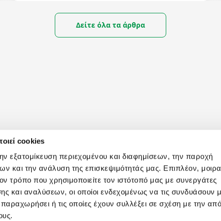
έτσι όλο το έτος.
Δείτε όλα τα άρθρα
οιεί cookies
την εξατομίκευση περιεχομένου και διαφημίσεων, την παροχή
ων και την ανάλυση της επισκεψιμότητάς μας. Επιπλέον, μοιρ
ν τρόπο που χρησιμοποιείτε τον ιστότοπό μας με συνεργάτες
ΩΡΕΣ ΛΕΙΤΟΥΡΓΙΑΣ
MAILING L
ης και αναλύσεων, οι οποίοι ενδεχομένως να τις συνδυάσουν 
 παραχωρήσει ή τις οποίες έχουν συλλέξει σε σχέση με την απ
Για να μαθαίνετε πρώ
Δευ - Παρ: 09:00 με 18:30
ους.
προορισμούς και ειδι