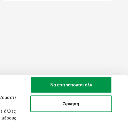
Να επιτρέπονται όλα
αζόμαστε
Άρνηση
IST
SOCIAL MEDIA
με άλλες
ό μέρους
τοι ψαγμένους
κές προσφορές