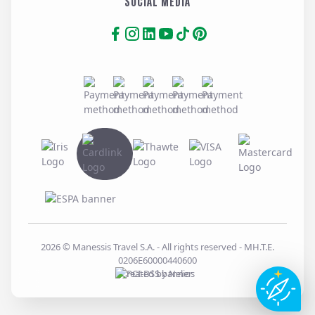
SOCIAL MEDIA
2026
© Manessis Travel S.A. - All rights reserved
- MH.T.E.
0206E60000440600
Created by
Nelios