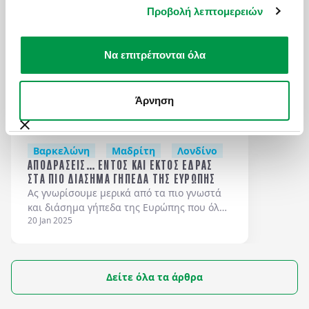
Προβολή λεπτομερειών
Να επιτρέπονται όλα
ΑΠΟ ΤΟ BLOG ΜΑΣ
Άρνηση
Βαρκελώνη
Μαδρίτη
Λονδίνο
Παρίσι - Disn
ΑΠΟΔΡΑΣΕΙΣ… ΕΝΤΟΣ ΚΑΙ ΕΚΤΟΣ ΕΔΡΑΣ
ΣΤΑ ΠΙΟ ΔΙΑΣΗΜΑ ΓΗΠΕΔΑ ΤΗΣ ΕΥΡΩΠΗΣ
Ας γνωρίσουμε μερικά από τα πιο γνωστά
και διάσημα γήπεδα της Ευρώπης που όλοι
20 Jan 2025
θα θέλαμε να βρεθούμε στις κερκίδες τους
ή έστω να νιώσουμε το κλίμα στον
περιβάλλοντα χώρο τους.
Δείτε όλα τα άρθρα