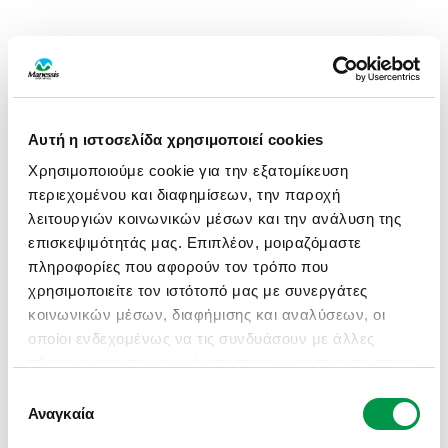
Αυτή η ιστοσελίδα χρησιμοποιεί cookies
Χρησιμοποιούμε cookie για την εξατομίκευση
περιεχομένου και διαφημίσεων, την παροχή
λειτουργιών κοινωνικών μέσων και την ανάλυση της
επισκεψιμότητάς μας. Επιπλέον, μοιραζόμαστε
πληροφορίες που αφορούν τον τρόπο που
χρησιμοποιείτε τον ιστότοπό μας με συνεργάτες
κοινωνικών μέσων, διαφήμισης και αναλύσεων, οι
οποίοι ενδεχομένως να τις συνδυάσουν με άλλες
πληροφορίες που τους έχετε παραχωρήσει ή τις οποίες
έχουν συλλέξει σε σχέση με την από μέρους σας
Επιλογή
APPLICATION ERROR: A CLIENT-SIDE EXCEPTION HAS
χρήση των υπηρεσιών τους.
Αναγκαία
συγκατάθεσης
OCCURRED (SEE THE BROWSER CONSOLE FOR MORE