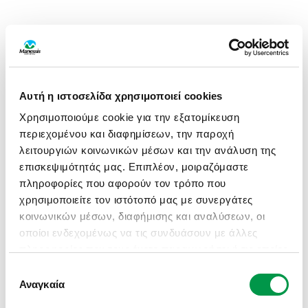
Αυτή η ιστοσελίδα χρησιμοποιεί cookies
Χρησιμοποιούμε cookie για την εξατομίκευση
περιεχομένου και διαφημίσεων, την παροχή
λειτουργιών κοινωνικών μέσων και την ανάλυση της
επισκεψιμότητάς μας. Επιπλέον, μοιραζόμαστε
πληροφορίες που αφορούν τον τρόπο που
χρησιμοποιείτε τον ιστότοπό μας με συνεργάτες
κοινωνικών μέσων, διαφήμισης και αναλύσεων, οι
οποίοι ενδεχομένως να τις συνδυάσουν με άλλες
πληροφορίες που τους έχετε παραχωρήσει ή τις οποίες
έχουν συλλέξει σε σχέση με την από μέρους σας
Επιλογή
APPLICATION ERROR: A CLIENT-SIDE EXCEPTION HAS
χρήση των υπηρεσιών τους.
Αναγκαία
συγκατάθεσης
OCCURRED (SEE THE BROWSER CONSOLE FOR MORE