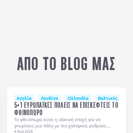
ΑΠΟ ΤΟ BLOG ΜΑΣ
μενία (Γιερεβάν)
Αγγλία
Λονδίνο
Ολλανδία
Βαλτικές Χώρες
5+1 ΕΥΡΩΠΑΪΚΕΣ ΠΟΛΕΙΣ ΝΑ ΕΠΙΣΚΕΦΤΕΙΣ ΤΟ
ΦΘΙΝΟΠΩΡΟ
Το φθινόπωρο είναι η ιδανική εποχή για να
γνωρίσεις μια πόλη με πιο χαλαρούς ρυθμούς.
4 Aug 2026
Λιγότερος κόσμος, όμορφα χρώματα και ιδανικές