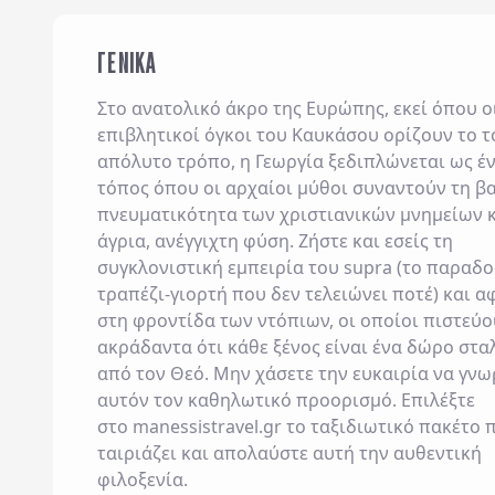
ΓΕΝΙΚΑ
Στο ανατολικό άκρο της Ευρώπης, εκεί όπου ο
επιβλητικοί όγκοι του Καυκάσου ορίζουν το τ
απόλυτο τρόπο, η
Γεωργία
ξεδιπλώνεται ως έ
τόπος όπου οι αρχαίοι μύθοι συναντούν τη β
πνευματικότητα των χριστιανικών μνημείων κ
άγρια, ανέγγιχτη φύση. Ζήστε και εσείς τη
συγκλονιστική εμπειρία του
supra
(το παραδο
τραπέζι-γιορτή που δεν τελειώνει ποτέ) και α
στη φροντίδα των ντόπιων, οι οποίοι πιστεύ
ακράδαντα ότι κάθε ξένος είναι ένα δώρο στα
από τον Θεό. Μην χάσετε την ευκαιρία να γνω
αυτόν τον καθηλωτικό προορισμό. Επιλέξτε
στο
manessistravel.gr
το ταξιδιωτικό πακέτο 
ταιριάζει και απολαύστε αυτή την αυθεντική
φιλοξενία.