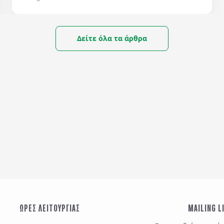
θερμοκρασίες δημιουργούν τις καλύτερες συνθήκες
για ατελείωτους περιπάτους, τοπικές γεύσεις και
αυθεντικές εμπειρίες. Ανακάλυψε 6 πόλεις που
Δείτε όλα τα άρθρα
αξίζει να επισκεφθείς αυτή την εποχή.
ΩΡΕΣ ΛΕΙΤΟΥΡΓΙΑΣ
MAILING L