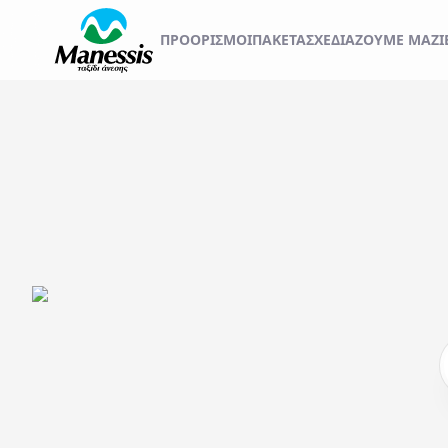
ΞΕΚΙΝΗΣΤΕ ΤΟ ΤΑΞ
ΠΡΟΟΡΙΣΜΟΊ
ΠΑΚΕΤΑ
ΣΧΕΔΙΆΖΟΥΜΕ ΜΑΖΊ
ΑΤΟΜΙΚΑ - TAILOR MADE TRIPS
Εκδρομές
MICE & DMC
Αναχωρήσεις από..
Προορισμός...
ΣΧΟΛΙΚΕΣ ΕΚΔΡΟΜΕΣ
ΓΑΜΗΛΙΟ ΤΑΞΙΔΙ
ΕΚΔΡΟΜΕΣ ΣΥΛΛΟΓΩΝ - ΣΩΜΑΤΕΙΩΝ