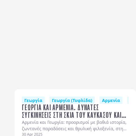
ΓΕΩΡΓΙΑ (ΤΥΦΛΙΔΑ)
Γεωργία
Γεωργία (Τυφλίδα)
Αρμενία
Αρ
ΓΕΩΡΓΙΑ ΚΑΙ ΑΡΜΕΝΙΑ. ΔΥΝΑΤΕΣ
ΣΥΓΚΙΝΗΣΕΙΣ ΣΤΗ ΣΚΙΑ ΤΟΥ ΚΑΥΚΑΣΟΥ ΚΑΙ
ΤΟΥ ΑΡΑΡΑΤ.
Αρμενία και Γεωργία: προορισμοί με βαθιά ιστορία,
ζωντανές παραδόσεις και θρυλική φιλοξενία, στη
30 Apr 2025
σκιά του Καυκάσου και του Αραράτ.