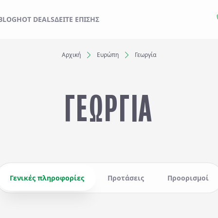
ΙΔΙ ΣΑΣ ΑΠΟ ΕΔΩ
BLOG
HOT DEALS
ΔΕΊΤΕ ΕΠΊΣΗΣ
Αρχική
Ευρώπη
Γεωργία
Ξενοδοχεία
ΓΕΩΡΓΙΑ
Αναχωρήσεις έως..
Αναζήτηση
Γενικές πληροφορίες
Προτάσεις
Προορισμοί