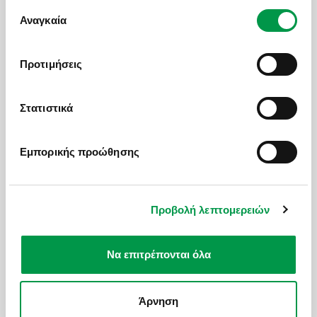
ΠΡΟΟΡΙΣΜΟΙ
έχουν συλλέξει σε σχέση με την από μέρους σας
Επιλογή
χρήση των υπηρεσιών τους.
Αναγκαία
συγκατάθεσης
Προτιμήσεις
Στατιστικά
ΒΡΑΖΙΛΙΑ
Α
ΑΠΟ ΤΟ BLOG ΜΑΣ
Εμπορικής προώθησης
Προβολή λεπτομερειών
Βραζιλία
Νότια Αμερική
Κολο
ΠΑΜΕ ΓΙΑ ΚΑΦΕ ΣΤΟ ΔΙΑΣΗΜΟ COLOMBO
AREPAS
Να επιτρέπονται όλα
ΣΤΟ RIO DE JANEIRO!
ΣΥΜΒΟ
Το Confeitaria Colombo είναι ένα καφέ που
Η κολο
βρίσκεται στο κέντρο του Ρίο ντε Τζανέιρο
των γα
Άρνηση
19 Jun 2023
19 Jun 2
και αποτελεί ένα από τα κύρια ορόσημα της
κύριων