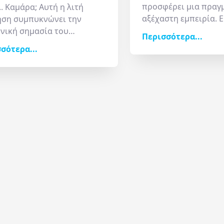
προσφέρει μια πραγ
.. Καμάρα; Αυτή η λιτή
αξέχαστη εμπειρία. Ε
ση συμπυκνώνει την
ρομαντικοί, είτε όχι.
νική σημασία του
Περισσότερα...
αγαπάτε την ιστορία,
ίου στη σύγχρονη
σότερα...
θέλετε να δείτε την 
ερινή ζωή της πόλης. Είναι
θέρα. Στην περιοχή θ
ιαμφισβήτητο κέντρο από
τον Πύργο του Τριγω
ξεκινούν οι διαδρομές: το
επιβλητικό Επταπύργ
 όπου οι φίλοι
Κουλέ), τη Μονή Βλα
τιούνται, οι φοιτητές
βυζαντινές εκκλησίε
ντρώνονται και οι
οθωμανικά μνημεία.
έπτες θα περάσουν
ρα μια βόλτα για να
γραφηθούν.