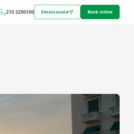
210 3290100
Επικοινωνία
Book online