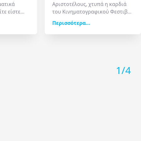
ματικά
Αριστοτέλους, χτυπά η καρδιά
ίτε είστε
του Κινηματογραφικού Φεστιβάλ
 Είτε
Θεσσαλονίκης. Και στη Μονή
Περισσότερα...
 είτε απλά
Λαζαριστών (χτίστηκε το 1886
υπέροχη
στη Σταυρούπολη) στεγάζονται
α βρείτε
πλέον θεατρικές σκηνές του
νίου, το
Κρατικού Θεάτρου Βορείου
ιο (Γεντί
Ελλάδος.
τάδων,
1
/
4
ς και πολλά