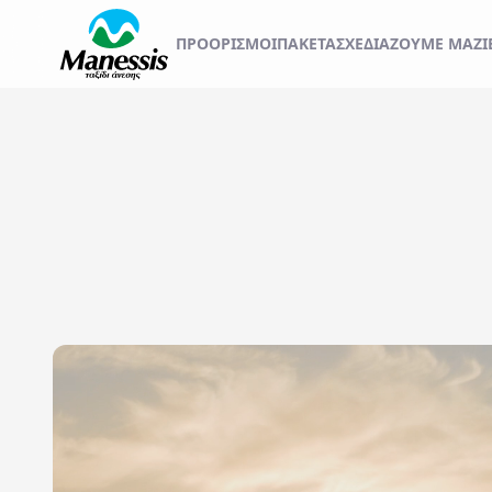
ΞΕΚΙΝΗΣΤΕ ΤΟ ΤΑΞ
ΠΡΟΟΡΙΣΜΟΊ
ΠΑΚΕΤΑ
ΣΧΕΔΙΆΖΟΥΜΕ ΜΑΖΊ
ΑΤΟΜΙΚΑ - TAILOR MADE TRIPS
Εκδρομές
MICE & DMC
Αναχωρήσεις από..
Προορισμός...
ΣΧΟΛΙΚΕΣ ΕΚΔΡΟΜΕΣ
ΓΑΜΗΛΙΟ ΤΑΞΙΔΙ
ΕΚΔΡΟΜΕΣ ΣΥΛΛΟΓΩΝ - ΣΩΜΑΤΕΙΩΝ