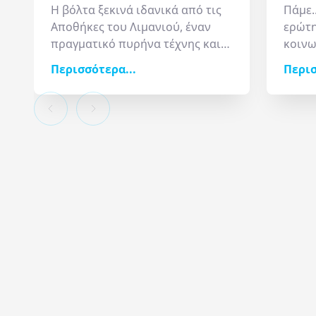
Η βόλτα ξεκινά ιδανικά από τις
Πάμε.
Αποθήκες του Λιμανιού, έναν
ερώτη
πραγματικό πυρήνα τέχνης και
κοινω
πολιτισμού, όπου στεγάζονται
μνημε
Περισσότερα...
Περισ
το Μουσείο Φωτογραφίας, το
καθημ
Μουσείο Κινηματογράφου και το
το αδ
Κέντρο Σύγχρονης Τέχνης. Στο
όπου 
άλλο άκρο της παραλίας
μέρος
δεσπόζει ο Λευκός Πύργος,
συναν
σύμβολο της πόλης με μακρά
συγκε
ιστορία (υπήρξε οθωμανική
επισκ
φυλακή για τέσσερις αιώνες).
σίγου
Και, φυσικά, η καρδιά της πόλης:
φωτο
η Πλατεία Αριστοτέλους, που
ξεχωρίζει για τη μοναδική
αρχιτεκτονική των κτηρίων που
την περιβάλλουν. Καφέ και
εστιατόρια συμπληρώνουν την
εικόνα, καθιστώντας την πλατεία