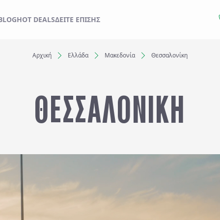
ΙΔΙ ΣΑΣ ΑΠΟ ΕΔΩ
BLOG
HOT DEALS
ΔΕΊΤΕ ΕΠΊΣΗΣ
Αρχική
Ελλάδα
Μακεδονία
Θεσσαλονίκη
Ξενοδοχεία
ΘΕΣΣΑΛΟΝΙΚΗ
Αναχωρήσεις έως..
Αναζήτηση