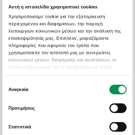
Θεσσαλονίκη με δικό σας μέσον Ι.Χ. (χωρίς
Αυτή η ιστοσελίδα χρησιμοποιεί cookies
εκδρομές) με ημιδιατροφή.
Χρησιμοποιούμε cookie για την εξατομίκευση
138
€
ΑΠΟ
περιεχομένου και διαφημίσεων, την παροχή
Τελική τιμή ανά δωμάτιο
λειτουργιών κοινωνικών μέσων και την ανάλυση της
επισκεψιμότητάς μας. Επιπλέον, μοιραζόμαστε
Μάθετε περισσότερα
πληροφορίες που αφορούν τον τρόπο που
χρησιμοποιείτε τον ιστότοπό μας με συνεργάτες
κοινωνικών μέσων, διαφήμισης και αναλύσεων, οι
οποίοι ενδεχομένως να τις συνδυάσουν με άλλες
πληροφορίες που τους έχετε παραχωρήσει ή τις οποίες
έχουν συλλέξει σε σχέση με την από μέρους σας
Επιλογή
χρήση των υπηρεσιών τους.
Αναγκαία
συγκατάθεσης
ΩΡΕΣ ΛΕΙΤΟΥΡΓΙΑΣ
Προτιμήσεις
Δευ - Παρ: 09:00 με 18:30
Σάββατο: 09:00 με 17:30
Στατιστικά