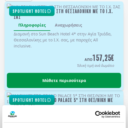
SUN BEACH HOTEL 4* ΣΤΗ ΘΕΣΣΑΛΟΝΙΚΗ ΜΕ ΤΟ Ι.Χ.
SPOTLIGHT HOTEL
ΣΑΣ
Πληροφορίες
Αναχωρήσεις
Διαμονή στο
Sun Beach Hotel 4*
στην Αγία Τριάδα,
Θεσσαλονίκης με το Ι.Χ. σας, με παροχές
All
inclusive
.
157,25
€
ΑΠΟ
Τελική τιμή ανά δωμάτιο
Μάθετε περισσότερα
ΚΑΛΟΚΑΙΡΙ ΣΤΟ GRAND PALACE 5* ΣΤΗ ΘΕΣ/ΝΙΚΗ ΜΕ
SPOTLIGHT HOTEL
ΤΟ Ι.Χ. ΣΑΣ
Πληροφορίες
Αναχωρήσεις
Διαμονή στο GRAND HOTEL PALACE 5* στη