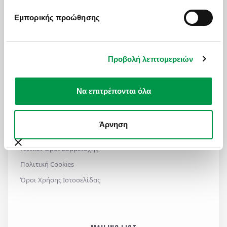
ΧΡΗΣΙΜΑ LINKS
Εμπορικής προώθησης
Πολιτική Ποιότητας
Πληρωμές - Δωροεπιταγές
Προβολή λεπτομερειών
Επικοινωνία
Ασφαλιστικές Καλύψεις
Να επιτρέπονται όλα
Manessis Travel Protection
Τα Έντυπά Μας
Άρνηση
Πολιτική Απορρήτου
Γενικοί Όροι Συμμετοχής
Πολιτική Cookies
Όροι Χρήσης Ιστοσελίδας