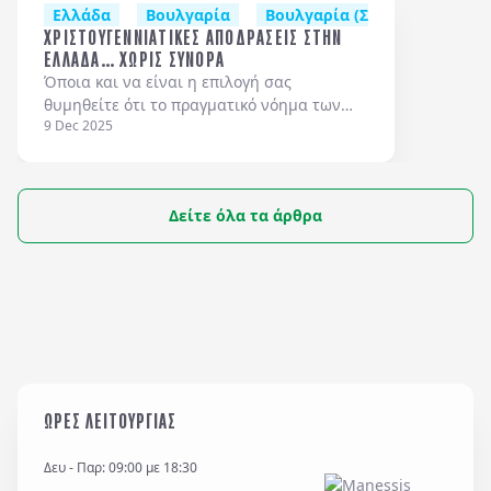
Ελλάδα
Βουλγαρία
Βουλγαρία (Σόφια - Μπάνσκ
ΧΡΙΣΤΟΥΓΕΝΝΙΑΤΙΚΕΣ ΑΠΟΔΡΑΣΕΙΣ ΣΤΗΝ
ΕΛΛΑΔΑ… ΧΩΡΙΣ ΣΥΝΟΡΑ
Όποια και να είναι η επιλογή σας
θυμηθείτε ότι το πραγματικό νόημα των
9 Dec 2025
γιορτών είναι η αγάπη και οι άνθρωποι
γύρω μας, αυτοί που είναι οικογένειά μας
και αυτοί που επιλέγουμε εμείς να είναι
οικογένειά μας. Αυτούς να χαρείτε…
Δείτε όλα τα άρθρα
ΩΡΕΣ ΛΕΙΤΟΥΡΓΙΑΣ
Δευ - Παρ: 09:00 με 18:30