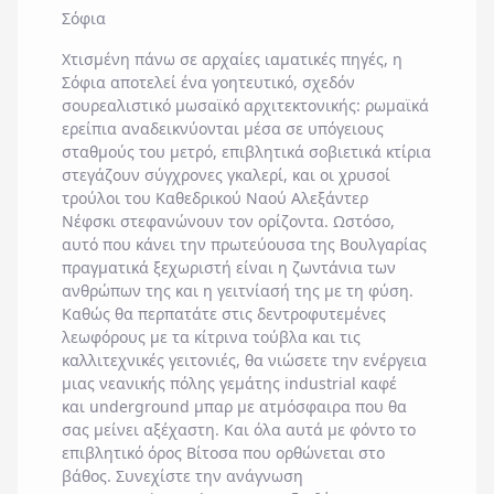
Σόφια
Χτισμένη πάνω σε αρχαίες ιαματικές πηγές, η
Σόφια
αποτελεί ένα γοητευτικό, σχεδόν
σουρεαλιστικό μωσαϊκό αρχιτεκτονικής: ρωμαϊκά
ερείπια αναδεικνύονται μέσα σε υπόγειους
σταθμούς του μετρό, επιβλητικά σοβιετικά κτίρια
στεγάζουν σύγχρονες γκαλερί, και οι χρυσοί
τρούλοι του
Καθεδρικού Ναού Αλεξάντερ
Νέφσκι
στεφανώνουν τον ορίζοντα. Ωστόσο,
αυτό που κάνει την πρωτεύουσα της Βουλγαρίας
πραγματικά ξεχωριστή είναι η ζωντάνια των
ανθρώπων της και η γειτνίασή της με τη φύση.
Καθώς θα περπατάτε στις δεντροφυτεμένες
λεωφόρους με τα κίτρινα τούβλα και τις
καλλιτεχνικές γειτονιές, θα νιώσετε την ενέργεια
μιας νεανικής πόλης γεμάτης industrial καφέ
και underground μπαρ με ατμόσφαιρα που θα
σας μείνει αξέχαστη. Και όλα αυτά με φόντο το
επιβλητικό
όρος Βίτοσα
που ορθώνεται στο
βάθος. Συνεχίστε την ανάγνωση