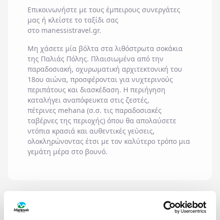
Επικοινωνήστε με τους έμπειρους συνεργάτες
μας ή κλείστε το ταξίδι σας
στο
manessistravel.gr.
Μη χάσετε μία βόλτα στα λιθόστρωτα σοκάκια
της
Παλιάς Πόλης
. Πλαισιωμένα από την
παραδοσιακή, οχυρωματική αρχιτεκτονική του
18ου αιώνα, προσφέρονται για νυχτερινούς
περιπάτους και διασκέδαση. Η περιήγηση
καταλήγει αναπόφευκτα στις ζεστές,
πέτρινες mehana (σ.σ. τις παραδοσιακές
ταβέρνες της περιοχής) όπου θα απολαύσετε
ντόπια κρασιά και αυθεντικές γεύσεις,
ολοκληρώνοντας έτσι με τον καλύτερο τρόπο μια
γεμάτη μέρα στο βουνό.
ΟΙΚΟΓΕΝΕΙΑ ΜΕ
ΙΔΑΝΙΚΟΣ ΠΡΟΟΡΙΣΜΟΣ ΓΙΑ
ΠΑΙΔΙΑ
ΜΕ ΤΗΝ ΠΑΡΕΑ ΜΟΥ