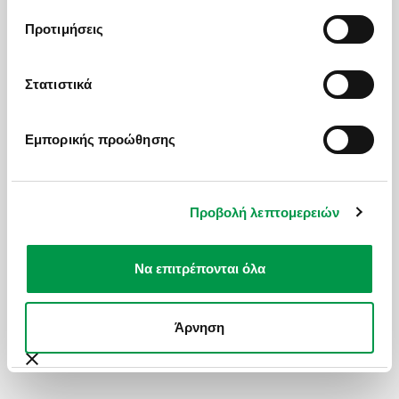
Προτιμήσεις
Στατιστικά
Εμπορικής προώθησης
Δείτε όλες τις εκδρομές με ΙΧ
ΔΙΑΜΟΝΗ ΣΤΟ ESSENCE LIVING EXCLUSIVE
Δ
ΑΠΟ
4* ΜΕ ΤΟ Ι.Χ. ΣΑΣ
120
€
RE
Προβολή λεπτομερειών
Να επιτρέπονται όλα
ΠΡΟΟΡΙΣΜΟΙ
Άρνηση