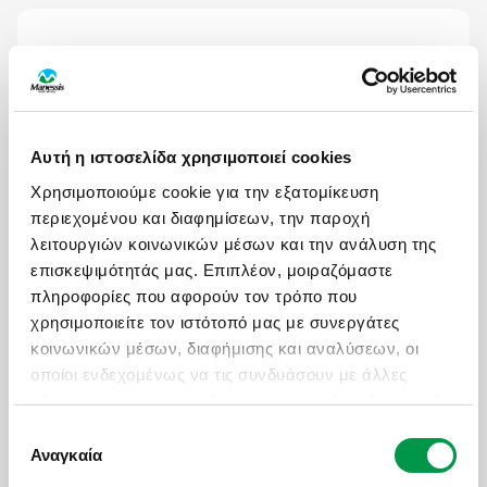
ΟΙΚΟΓΕΝΕΙΑ ΜΕ
ΙΔΑΝΙΚΟΣ ΠΡΟΟΡΙΣΜΟΣ ΓΙΑ
ΠΑΙΔΙΑ
ΜΕ ΤΗΝ ΠΑΡΕΑ ΜΟΥ
Αυτή η ιστοσελίδα χρησιμοποιεί cookies
ΟΙ ΜΗΝΕΣ ΜΕ ΤΙΣ ΠΕΡΙΣΣΟΤΕΡΕΣ ΑΝΑΧΩΡΗΣΕΙΣ
Χρησιμοποιούμε cookie για την εξατομίκευση
ΙΑΝΟΥΑΡΙΟΣ
περιεχομένου και διαφημίσεων, την παροχή
λειτουργιών κοινωνικών μέσων και την ανάλυση της
επισκεψιμότητάς μας. Επιπλέον, μοιραζόμαστε
πληροφορίες που αφορούν τον τρόπο που
χρησιμοποιείτε τον ιστότοπό μας με συνεργάτες
κοινωνικών μέσων, διαφήμισης και αναλύσεων, οι
ΠΡΟΤΆΣΕΙΣ
οποίοι ενδεχομένως να τις συνδυάσουν με άλλες
πληροφορίες που τους έχετε παραχωρήσει ή τις οποίες
έχουν συλλέξει σε σχέση με την από μέρους σας
Επιλογή
χρήση των υπηρεσιών τους.
Αναγκαία
συγκατάθεσης
Εκδρομές με ΙΧ
Οι Εκδρομές μας