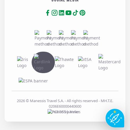
2026
© Manessis Travel S.A. - All rights reserved
- MH.T.E.
0206E60000440600
Created by
Nelios