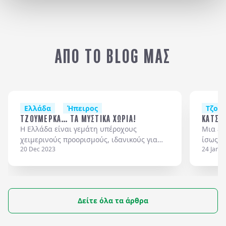
ΠΡΕΒΕΖΑ
Μ
ΑΠΟ ΤΟ BLOG ΜΑΣ
Ελλάδα
Ήπειρος
Τζου
ΤΖΟΥΜΕΡΚΑ… ΤΑ ΜΥΣΤΙΚΑ ΧΩΡΙΑ!
ΚΑΤΣΑ
Η Ελλάδα είναι γεμάτη υπέροχους
Μια εκ
χειμερινούς προορισμούς, ιδανικούς για
ίσως, 
20 Dec 2023
24 Jan 2
σύντομες εξορμήσεις, ειδικά την περίοδο
καλά ο
των Χριστουγέννων!
Δείτε όλα τα άρθρα