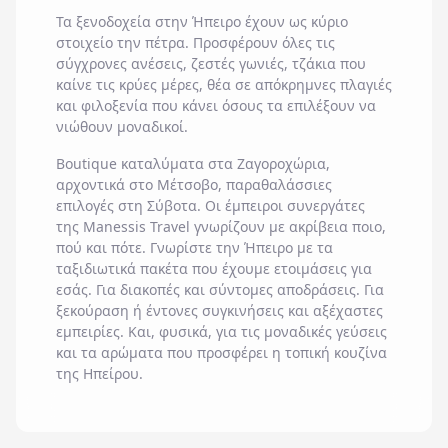
Τα
ξενοδοχεία στην Ήπειρο
έχουν ως
κύριο
στοιχείο την πέτρα. Προσφέρουν όλες τις
σύγχρονες ανέσεις, ζεστές γωνιές, τζάκια που
καίνε τις κρύες μέρες, θέα σε απόκρημνες πλαγιές
και φιλοξενία που κάνει όσους τα επιλέξουν να
νιώθουν μοναδικοί.
Boutique καταλύματα στα Ζαγοροχώρια,
αρχοντικά στο Μέτσοβο, παραθαλάσσιες
επιλογές στη Σύβοτα. Οι έμπειροι συνεργάτες
της
Manessis Travel
γνωρίζουν με ακρίβεια ποιο,
πού και πότε. Γνωρίστε
την Ήπειρο
με τα
ταξιδιωτικά πακέτα
που έχουμε ετοιμάσεις για
εσάς. Για διακοπές και σύντομες αποδράσεις. Για
ξεκούραση
ή
έντονες συγκινήσεις
και
αξέχαστες
εμπειρίες
. Και, φυσικά, για τις μοναδικές γεύσεις
και τα αρώματα που προσφέρει
η τοπική κουζίνα
της Ηπείρου
.