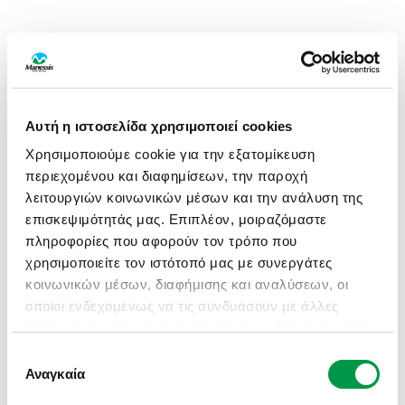
Αυτή η ιστοσελίδα χρησιμοποιεί cookies
Χρησιμοποιούμε cookie για την εξατομίκευση
περιεχομένου και διαφημίσεων, την παροχή
λειτουργιών κοινωνικών μέσων και την ανάλυση της
επισκεψιμότητάς μας. Επιπλέον, μοιραζόμαστε
πληροφορίες που αφορούν τον τρόπο που
χρησιμοποιείτε τον ιστότοπό μας με συνεργάτες
κοινωνικών μέσων, διαφήμισης και αναλύσεων, οι
οποίοι ενδεχομένως να τις συνδυάσουν με άλλες
πληροφορίες που τους έχετε παραχωρήσει ή τις οποίες
έχουν συλλέξει σε σχέση με την από μέρους σας
Επιλογή
APPLICATION ERROR: A CLIENT-SIDE EXCEPTION HAS
χρήση των υπηρεσιών τους.
Αναγκαία
συγκατάθεσης
OCCURRED (SEE THE BROWSER CONSOLE FOR MORE