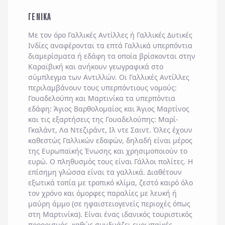
ΓΕΝΙΚΑ
Με τον όρο Γαλλικές Αντίλλες ή Γαλλικές Δυτικές
Ινδίες αναφέρονται τα επτά Γαλλικά υπερπόντια
διαμερίσματα ή εδάφη τα οποία βρίσκονται στην
Καραϊβική και ανήκουν γεωγραφικά στο
σύμπλεγμα των Αντιλλών. Οι Γαλλικές Αντίλλες
περιλαμβάνουν τους υπερπόντιους νομούς:
Γουαδελούπη και Μαρτινίκα τα υπερπόντια
εδάφη: Άγιος Βαρθολομαίος και Άγιος Μαρτίνος
και τις εξαρτήσεις της Γουαδελούπης: Μαρί-
Γκαλάντ, Λα Ντεζιράντ, Ιλ ντε Σαιντ. Όλες έχουν
καθεστώς Γαλλικών εδαφών, δηλαδή είναι μέρος
της Ευρωπαϊκής Ένωσης και χρησιμοποιούν το
ευρώ. Ο πληθυσμός τους είναι Γάλλοι πολίτες. Η
επίσημη γλώσσα είναι τα γαλλικά. Διαθέτουν
εξωτικά τοπία με τροπικό κλίμα, ζεστό καιρό όλο
τον χρόνο και όμορφες παραλίες με λευκή ή
μαύρη άμμο (σε ηφαιστειογενείς περιοχές όπως
στη Μαρτινίκα). Είναι ένας ιδανικός τουριστικός
προορισμός, καθώς συνδυάζει ευρωπαϊκές