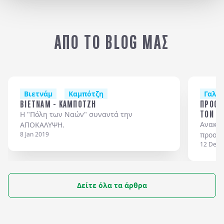
αντίκες και υφάσματα.
ΚΑΜΠΟΤΖΗ (ΑΝΚΟΡ ΒΑΤ)
ΑΠΟ ΤΟ BLOG ΜΑΣ
Βιετνάμ
Καμπότζη
Γαλλι
ΒΙΕΤΝΑΜ - ΚΑΜΠΟΤΖΗ
ΠΡΟΟΡΙ
ΤΟΝ ΙΑ
Η "Πόλη των Ναών" συναντά την
Ανακαλ
ΑΠΟΚΑΛΥΨΗ.
8 Jan 2019
προορι
12 Dec 
σχεδιά
Δείτε όλα τα άρθρα