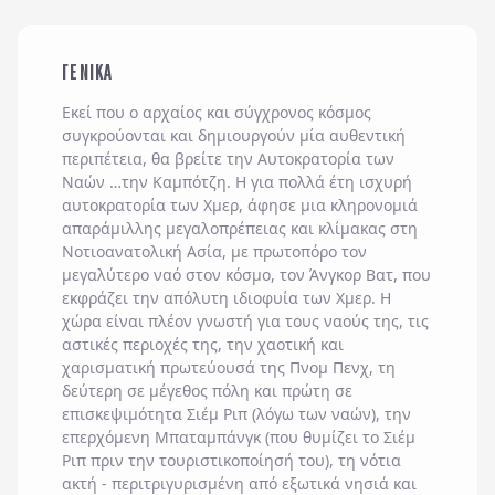
ΓΕΝΙΚΑ
Εκεί που ο αρχαίος και σύγχρονος κόσμος
συγκρούονται και δημιουργούν μία αυθεντική
περιπέτεια, θα βρείτε την Αυτοκρατορία των
Ναών …την Καμπότζη. Η για πολλά έτη ισχυρή
αυτοκρατορία των Χμερ, άφησε μια κληρονομιά
απαράμιλλης μεγαλοπρέπειας και κλίμακας στη
Νοτιοανατολική Ασία, με πρωτοπόρο τον
μεγαλύτερο ναό στον κόσμο, τον Άνγκορ Βατ, που
εκφράζει την απόλυτη ιδιοφυία των Χμερ. Η
χώρα είναι πλέον γνωστή για τους ναούς της, τις
αστικές περιοχές της, την χαοτική και
χαρισματική πρωτεύουσά της Πνομ Πενχ, τη
δεύτερη σε μέγεθος πόλη και πρώτη σε
επισκεψιμότητα Σιέμ Ριπ (λόγω των ναών), την
επερχόμενη Μπαταμπάνγκ (που θυμίζει το Σιέμ
Ριπ πριν την τουριστικοποίησή του), τη νότια
ακτή - περιτριγυρισμένη από εξωτικά νησιά και