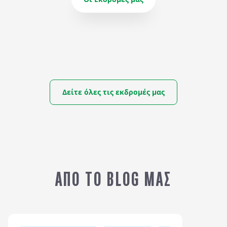
Δείτε όλες τις εκδρομές μας
Β
ΑΠΟ
ΧΙΛΗ, ΒΡΑΖΙΛΙΑ & ΑΡΓΕΝΤΙΝΗ
4.980
€
Τ
ΑΠΟ ΤΟ BLOG ΜΑΣ