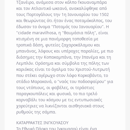
Τζανέιρο, ανάμεσα στον κόλπο Γκουαναμπάρα
και τον Ατλαντικό ωκεανό, ανακαλύφθηκε από
τους Πορτογάλους την 1η Ιανουαρίου του 1502
και θεωρώντας ότι ήταν ένας ποταμόκολπος, του
έδωσαν το όνομα "Ποταμός του Ιανουαρίου". Η
"cidade maravilhosa, η "θαυμάσια πόλη", είναι
κτισμένη σε μια πανέμορφη τοποθεσία με
τροπικά δάση, φυτείες ζαχαροκάλαμου και
μπανάνας, λόφους και υπέροχες παραλίες, με πιο
διάσημες την Κοπακαμπάνα, την Ιπανέμα και τη
Λεμπλόν. Ορόσημα και σύμβολα της πόλης των
καριόκας είναι το άγαλμα του Χριστού-Λυτρωτή
που στέκει αγέρωχο στον λόφο Κορκοβάντο, το
στάδιο Μαρακανά, ο "ναός του ποδοσφαίρου" για
τους ντόπιους, οι φαβέλες, οι τεράστιες
παραγκουπόλεις και φυσικά, το πιο τρελό
καρναβάλι του κόσμου με τις εντυπωσιακές
χορεύτριες να λικνίζονται αισθησιακά στους
ρυθμούς της σάμπα.
ΚΑΤΑΡΡΑΚΤΕΣ ΙΝΓΚΟΥΑΣΟΥ
Το Εθνικό Πάρκο του Ιγκουασού είναι ένα