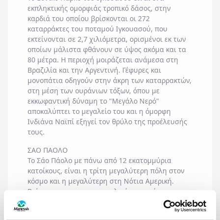
εκπληκτικής ομορφιάς τροπικό δάσος, στην
καρδιά του οποίου βρίσκονται οι 272
καταρράκτες του ποταμού Ιγκουασού, που
εκτείνονται σε 2,7 χιλιόμετρα, ορισμένοι εκ των
οποίων μάλιστα φθάνουν σε ύψος ακόμα και τα
80 μέτρα. Η περιοχή μοιράζεται ανάμεσα στη
Βραζιλία και την Αργεντινή. Γέφυρες και
μονοπάτια οδηγούν στην άκρη των καταρρακτών,
στη μέση των ουράνιων τόξων, όπου με
εκκωφαντική δύναμη το "Μεγάλο Νερό"
αποκαλύπτει το μεγαλείο του και η όμορφη
Ινδιάνα Ναϊπί εξηγεί τον θρύλο της προέλευσής
τους.
ΣΑΟ ΠΑΟΛΟ
Το Σάο Πάολο με πάνω από 12 εκατομμύρια
κατοίκους, είναι η τρίτη μεγαλύτερη πόλη στον
κόσμο και η μεγαλύτερη στη Νότια Αμερική.
Βρίσκεται στη νοτιοανατολική περιοχή της
Βραζιλίας, στο εσωτερικό της χώρας. Είναι η
πρωτεύουσα της ομώνυμης πολιτείας του Σάο