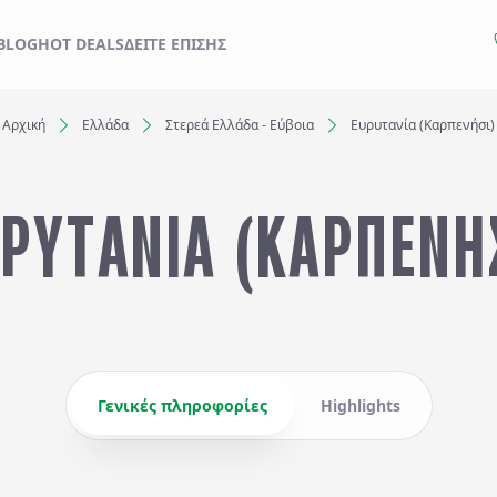
ΙΔΙ ΣΑΣ ΑΠΟ ΕΔΩ
BLOG
HOT DEALS
ΔΕΊΤΕ ΕΠΊΣΗΣ
Αρχική
Ελλάδα
Στερεά Ελλάδα - Εύβοια
Ευρυτανία (Καρπενήσι)
Ξενοδοχεία
ΡΥΤΑΝΙΑ (ΚΑΡΠΕΝΗ
Αναχωρήσεις έως..
Αναζήτηση
Γενικές πληροφορίες
Highlights