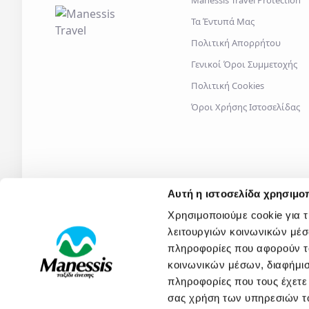
Manessis Travel Protection
Τα Έντυπά Μας
Πολιτική Απορρήτου
Γενικοί Όροι Συμμετοχής
Πολιτική Cookies
Όροι Χρήσης Ιστοσελίδας
Αυτή η ιστοσελίδα χρησιμοπ
Χρησιμοποιούμε cookie για 
λειτουργιών κοινωνικών μέσ
πληροφορίες που αφορούν το
κοινωνικών μέσων, διαφήμισ
2026
© Manessis Travel S.A. - All rights reserved
- MH.T.E.
0206
πληροφορίες που τους έχετε
σας χρήση των υπηρεσιών τ