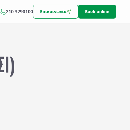
210 3290100
Επικοινωνία
Book online
ΣΙ)