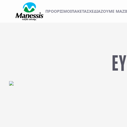
ΞΕΚΙΝΗΣΤΕ ΤΟ ΤΑΞ
ΠΡΟΟΡΙΣΜΟΊ
ΠΑΚΕΤΑ
ΣΧΕΔΙΆΖΟΥΜΕ ΜΑΖΊ
ΑΤΟΜΙΚΑ - TAILOR MADE TRIPS
Εκδρομές
MICE & DMC
ΕΥ
Αναχωρήσεις από..
Προορισμός...
ΣΧΟΛΙΚΕΣ ΕΚΔΡΟΜΕΣ
ΓΑΜΗΛΙΟ ΤΑΞΙΔΙ
ΕΚΔΡΟΜΕΣ ΣΥΛΛΟΓΩΝ - ΣΩΜΑΤΕΙΩΝ