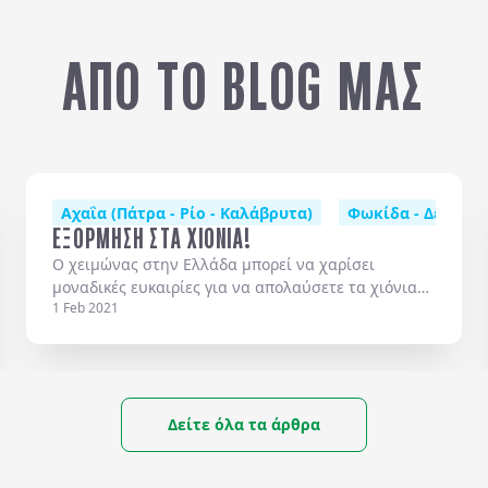
ΑΠΟ ΤΟ BLOG ΜΑΣ
άτρα - Ρίο - Καλάβρυτα)
Αχαΐα (Πάτρα - Ρίο - Καλάβρυτα)
Φωκίδα - Δελφοί - Αράχωβα - Παρν
Φωκίδα - Δελφοί -
ΕΞΟΡΜΗΣΗ ΣΤΑ ΧΙΟΝΙΑ!
Ο χειμώνας στην Ελλάδα μπορεί να χαρίσει
μοναδικές ευκαιρίες για να απολαύσετε τα χιόνια
1 Feb 2021
μαζί με όλες τις δραστηριότητες και τα αθλήματα
που μπορούν να προσφέρουν.
Δείτε όλα τα άρθρα