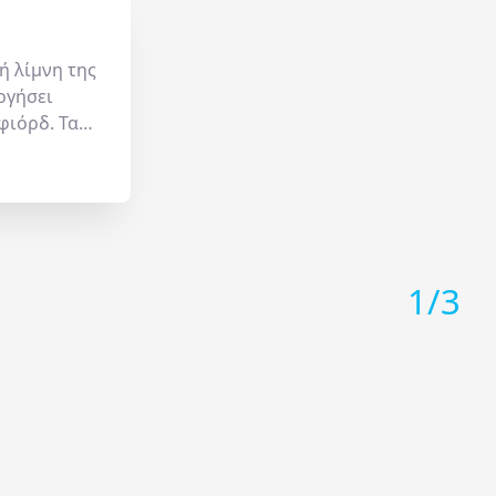
ή λίμνη της
ργήσει
φιόρδ. Τα
ν λόφους
ς, ενώ σε
στάθμης
θισμένη
πής. Ιδανικό
ία,
1
/
3