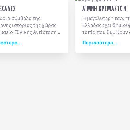
ΣΧΑΔΕΣ
ΛΙΜΝΗ ΚΡΕΜΑΣΤΩΝ
ωριό-σύμβολο της
Η μεγαλύτερη τεχνητ
ονης ιστορίας της χώρας.
Ελλάδας έχει δημιου
υσείο Εθνικής Αντίστασης
τοπία που θυμίζουν 
 εκκλησία του Αγίου
νερά της αγκαλιάζου
σότερα...
Περισσότερα...
σίου συνθέτουν έναν τόπο
και παλιούς οικισμού
ς, ενώ η αρχιτεκτονική
περιόδους χαμηλής 
πιτιών αποπνέει αρχοντιά
αποκαλύπτεται η βυ
είχνει την ακμή που
εκκλησία της Επισκο
σε ο τόπος και την
σημείο για φωτογραφ
πή των κατοίκων του. Από
περίπατο και ήρεμες
ορυσχάδες ξεκινούν οι
αποδράσεις.
ήσεις προς το Πάντα
ι, τα δάση καστανιάς και τα
α. Μια πραγματική
ισία εικόνων και
ριών.