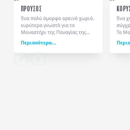
ΠΡΟΥΣΟΣ
ΚΟΡΥ
Ένα πολύ όμορφο ορεινό χωριό,
Ένα χ
ευρύτερα γνωστό για το
σύγχρ
Μοναστήρι της Παναγίας της
Το Μο
Προυσιώτισσας, το οποίο είναι
και η
Περισσότερα...
Περισ
άρρηκτα δεμένο με το φυσικό
Αθανα
τοπίο, καθώς μοιάζει να έχει
μνήμη
λαξευτεί μέσα στον απότομο
των σ
βράχο. Σημαντικό προσκύνημα
και δ
αλλά και ιστορικό σημείο,
γνώρι
φιλοξενεί κειμήλια της
προκο
Επανάστασης και αντικείμενα
τις Κ
που μαρτυρούν τον ρόλο του
εξορμ
στην ελληνική ιστορία. Σε μικρή
Βρέχε
απόσταση, το φαράγγι της
Άγραφ
Μαύρης Σπηλιάς εντυπωσιάζει
πανδα
με την αγριάδα του και αποτελεί
εμπει
ιδανικό προορισμό για