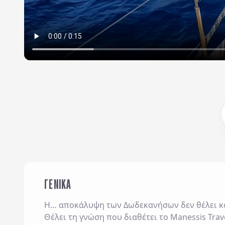
ΓΕΝΙΚΑ
Η… αποκάλυψη των Δωδεκανήσων δεν θέλει κ
Θέλει τη γνώση που διαθέτει το Manessis Trave