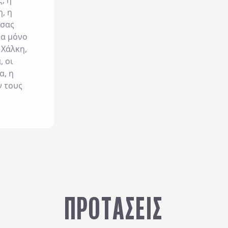
, η
, η
 σας
κα μόνο
 Χάλκη,
, οι
α, η
ν τους
ΠΡΟΤΆΣΕΙΣ