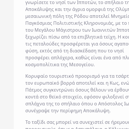
γνωρίσετε το νησί των Ιπποτών, το σπήλαιο τ
Αποκάλυψης και την άγρια ομορφιά της Ολύμ
μεσαιωνική πόλη της Ρόδου αποτελεί Μνημεί
Παγκόσμιας Πολιτιστικής Κληρονομιάς, με το
του Μεγάλου Μάγιστρου των Ιωαννιτών Ιππο
ξεχωρίζει πίσω από τα επιβλητικά τείχη. Η κο
τις πεταλούδες προσφέρεται για όσους αγαπο
φύση, εκτός από τη διασκέδαση που το νησί
προσφέρει απλόχερα, καθώς είναι ένα από πλ
κοσμοπολίτικα της Μεσογείου.
Κορυφαίο τουριστικό προορισμό για τα τσάρ
τον ευρωπαϊκό βορρά αποτελεί και η Κως, ενώ
Πάτμος συγκεντρώνει όσους θέλουν να έρθου
κοντά στο θεϊκό στοιχείο, εφόσον φιλοξενεί σ
σπλάχνα της το σπήλαιο όπου ο Απόστολος Ι
συνέγραψε την περίφημη Αποκάλυψη.
Το ταξίδι σας μπορεί να συνεχιστεί σε ήρεμου