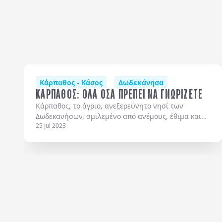
Κάρπαθος - Κάσος
Δωδεκάνησα
ΚΑΡΠΑΘΟΣ: ΟΛΑ ΟΣΑ ΠΡΕΠΕΙ ΝΑ ΓΝΩΡΙΖΕΤΕ
Κάρπαθος, το άγριο, ανεξερεύνητο νησί των
Δωδεκανήσων, σμιλεμένο από ανέμους, έθιμα και
25 Jul 2023
αιωνόβιες παραδόσεις.