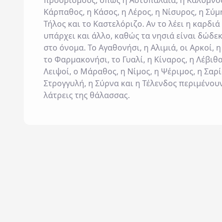
προορισμούς, όπως η Αστυπάλαια, η Κάλυμνος
Κάρπαθος, η Κάσος, η Λέρος, η Νίσυρος, η Σύμη
Τήλος και το Καστελόριζο. Αν το λέει η καρδιά
υπάρχει και άλλο, καθώς τα νησιά είναι δώδε
στο όνομα. Το Αγαθονήσι, η Αλιμιά, οι Αρκοί, η
το Φαρμακονήσι, το Γυαλί, η Κίναρος, η Λέβιθα
Λειψοί, ο Μάραθος, η Νίμος, η Ψέριμος, η Σαρί
Στρογγυλή, η Σύρνα και η Τέλενδος περιμένου
λάτρεις της θάλασσας.