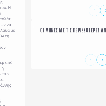
ης
που. Η
ο
 παλάτι
τών να
ΟΙ ΜΗΝΕΣ ΜΕ ΤΙΣ ΠΕΡΙΣΣΟΤΕΡΕΣ Α
ιλάδα με
ΙΑΝΟΥΑΡΙΟΣ
ύν τη
έον
τερ από
 η
ν πιο
τα
ωάννης
ς