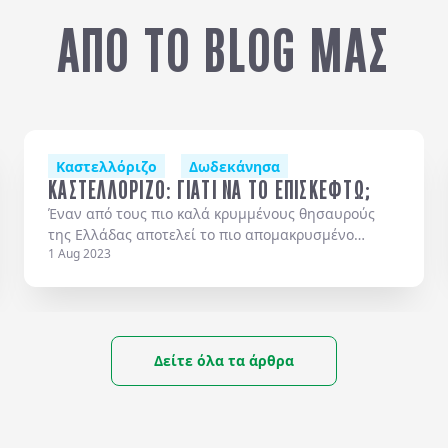
ΑΠΟ ΤΟ BLOG ΜΑΣ
Καστελλόριζο
Δωδεκάνησα
ΚΑΣΤΕΛΛΟΡΙΖΟ: ΓΙΑΤΙ ΝΑ ΤΟ ΕΠΙΣΚΕΦΤΩ;
Έναν από τους πιο καλά κρυμμένους θησαυρούς
της Ελλάδας αποτελεί το πιο απομακρυσμένο
1 Aug 2023
λιλιπούτειο νησί του Καστελλόριζου με τα
αριστοκρατικά νεοκλασικά αρχοντικά, κόκκινα
φρούρια,
Δείτε όλα τα άρθρα