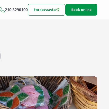
210 3290100
Επικοινωνία
Book online
)