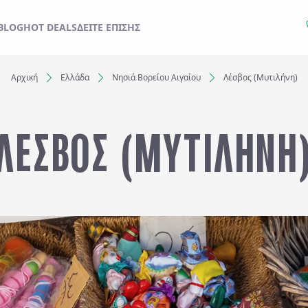
ΙΔΙ ΣΑΣ ΑΠΟ ΕΔΩ
BLOG
HOT DEALS
ΔΕΊΤΕ ΕΠΊΣΗΣ
Αρχική
Ελλάδα
Νησιά Βορείου Αιγαίου
Λέσβος (Μυτιλήνη)
Ξενοδοχεία
ΛΕΣΒΟΣ (ΜΥΤΙΛΗΝΗ
Αναχωρήσεις έως..
Αναζήτηση