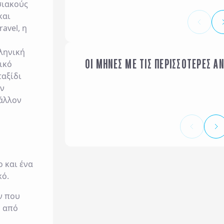
σιακούς
και
avel, η
ληνική
ΟΙ ΜΗΝΕΣ ΜΕ ΤΙΣ ΠΕΡΙΣΣΟΤΕΡΕΣ Α
ικό
ΙΑΝΟΥΑΡΙΟΣ
ταξίδι
ων
βάλλον
 και ένα
κό.
ν που
ω από