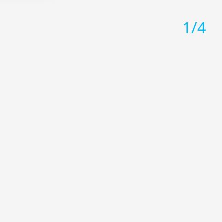
αποτελώντας πνευματικό φάρο
η που
για όλο το Αιγαίο.
 στην
1
/
4