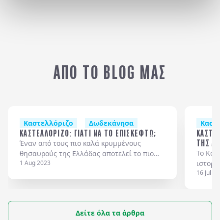
ΡΟΔΟΣ
Κ
ΑΠΟ ΤΟ BLOG ΜΑΣ
Καστελλόριζο
Δωδεκάνησα
Καστ
ΚΑΣΤΕΛΛΟΡΙΖΟ: ΓΙΑΤΙ ΝΑ ΤΟ ΕΠΙΣΚΕΦΤΩ;
ΚΑΣΤΕΛ
ΤΗΣ Α
Έναν από τους πιο καλά κρυμμένους
Το Κασ
θησαυρούς της Ελλάδας αποτελεί το πιο
1 Aug 2023
ιστορί
απομακρυσμένο λιλιπούτειο νησί του
16 Jul 2
Σεπτεμ
Καστελλόριζου με τα αριστοκρατικά
απελευ
νεοκλασικά αρχοντικά, κόκκινα φρούρια,
χαρακτ
ιστορι
Δείτε όλα τα άρθρα
τελετέ