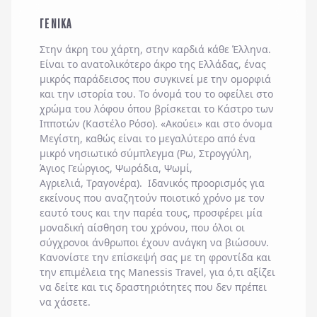
ΓΕΝΙΚΑ
Στην άκρη του χάρτη, στην καρδιά κάθε Έλληνα.
Είναι το ανατολικότερο άκρο της Ελλάδας, ένας
μικρός παράδεισος που συγκινεί με την ομορφιά
και την ιστορία του. Το όνομά του το οφείλει στο
χρώμα του λόφου όπου βρίσκεται το Κάστρο των
Ιπποτών (Καστέλο Ρόσο). «Ακούει» και στο όνομα
Μεγίστη, καθώς είναι το μεγαλύτερο από ένα
μικρό νησιωτικό σύμπλεγμα (Ρω, Στρογγύλη,
Άγιος Γεώργιος, Ψωράδια, Ψωμί,
Αγριελιά, Τραγονέρα). Ιδανικός προορισμός για
εκείνους που αναζητούν ποιοτικό χρόνο με τον
εαυτό τους και την παρέα τους, προσφέρει μία
μοναδική αίσθηση του χρόνου, που όλοι οι
σύγχρονοι άνθρωποι έχουν ανάγκη να βιώσουν.
Κανονίστε την επίσκεψή σας με τη φροντίδα και
την επιμέλεια της Manessis Travel, για ό,τι αξίζει
να δείτε και τις δραστηριότητες που δεν πρέπει
να χάσετε.