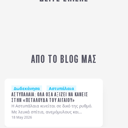
ΡΟΔΟΣ
Κ
ΑΠΟ ΤΟ BLOG ΜΑΣ
Δωδεκάνησα
Αστυπάλαια
ΑΣΤΥΠΑΛΑΙΑ: ΟΛΑ ΟΣΑ ΑΞΙΖΕΙ ΝΑ ΚΑΝΕΙΣ
ΣΤΗΝ «ΠΕΤΑΛΟΥΔΑ ΤΟΥ ΑΙΓΑΙΟΥ»
Η Αστυπάλαια κινείται σε δικό της ρυθμό.
Με λευκά σπίτια, ανεμόμυλους και
18 May 2026
θάλασσες σε έντονα τιρκουάζ, συνδυάζει
την αισθητική των Κυκλάδων με τον