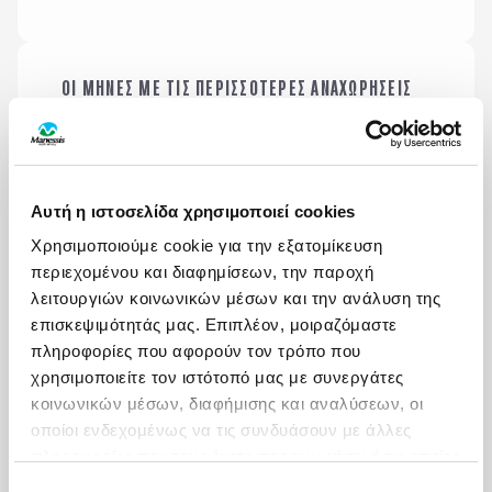
ΟΙ ΜΗΝΕΣ ΜΕ ΤΙΣ ΠΕΡΙΣΣΟΤΕΡΕΣ ΑΝΑΧΩΡΗΣΕΙΣ
ΙΑΝΟΥΑΡΙΟΣ
Αυτή η ιστοσελίδα χρησιμοποιεί cookies
Χρησιμοποιούμε cookie για την εξατομίκευση
HIGHLIGHTS
περιεχομένου και διαφημίσεων, την παροχή
λειτουργιών κοινωνικών μέσων και την ανάλυση της
επισκεψιμότητάς μας. Επιπλέον, μοιραζόμαστε
πληροφορίες που αφορούν τον τρόπο που
Αξιοθέατα
Δραστηριότητες
χρησιμοποιείτε τον ιστότοπό μας με συνεργάτες
κοινωνικών μέσων, διαφήμισης και αναλύσεων, οι
οποίοι ενδεχομένως να τις συνδυάσουν με άλλες
Γαστρονομία
πληροφορίες που τους έχετε παραχωρήσει ή τις οποίες
έχουν συλλέξει σε σχέση με την από μέρους σας
Επιλογή