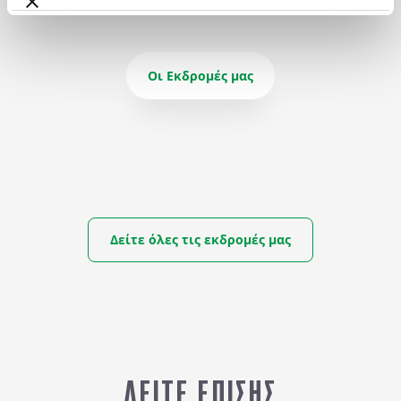
και λίγο πιο μακριά τη
καμπαναριά τους ξε
Σύρνα.
και αποτελούν τοπόσ
κεντρικός ναός του ν
βέβαια, είναι η περί
Οι Εκδρομές μας
Παναγιά η Πορταΐτισ
Προς τιμήν της στήν
κάθε δεκαπενταύγου
μεγάλη γιορτή με μο
και χορούς.
Δείτε όλες τις εκδρομές μας
ΑΠΟ
ΚΑΛΟΚΑΙΡΙ ΣΤΗΝ ΑΣΤΥΠΑΛΑΙΑ
658
€
ΔΕΙΤΕ ΕΠΙΣΗΣ