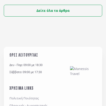
χαρακτήρα των Δωδεκανήσων. Είναι ένα
νησί που δεν θέλει βιασύνη — μόνο χρόνο
Δείτε όλα τα άρθρα
για να το ζήσεις από το πρωί μέχρι το
βράδυ.
ΩΡΕΣ ΛΕΙΤΟΥΡΓΙΑΣ
Δευ - Παρ: 09:00 με 18:30
Σάββατο: 09:00 με 17:30
ΧΡΗΣΙΜΑ LINKS
Πολιτική Ποιότητας
Πληρωμές - Δωροεπιταγές