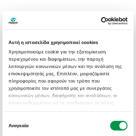
Αυτή η ιστοσελίδα χρησιμοποιεί cookies
Χρησιμοποιούμε cookie για την εξατομίκευση
περιεχομένου και διαφημίσεων, την παροχή
λειτουργιών κοινωνικών μέσων και την ανάλυση της
επισκεψιμότητάς μας. Επιπλέον, μοιραζόμαστε
πληροφορίες που αφορούν τον τρόπο που
χρησιμοποιείτε τον ιστότοπό μας με συνεργάτες
κοινωνικών μέσων, διαφήμισης και αναλύσεων, οι
οποίοι ενδεχομένως να τις συνδυάσουν με άλλες
πληροφορίες που τους έχετε παραχωρήσει ή τις οποίες
έχουν συλλέξει σε σχέση με την από μέρους σας
Επιλογή
APPLICATION ERROR: A CLIENT-SIDE EXCEPTION HAS
χρήση των υπηρεσιών τους.
Αναγκαία
συγκατάθεσης
OCCURRED (SEE THE BROWSER CONSOLE FOR MORE