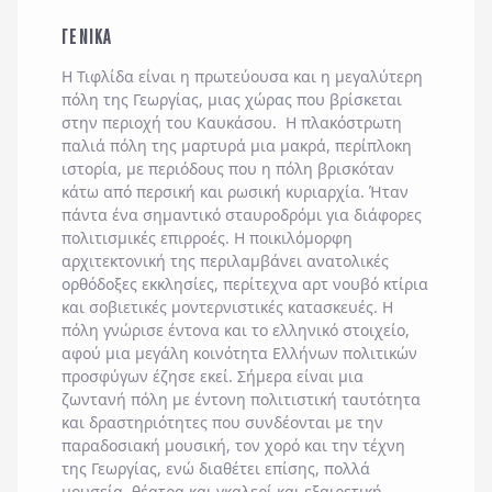
ΓΕΝΙΚΑ
Η Τιφλίδα είναι η πρωτεύουσα και η μεγαλύτερη
πόλη της Γεωργίας, μιας χώρας που βρίσκεται
στην περιοχή του Καυκάσου. Η πλακόστρωτη
παλιά πόλη της μαρτυρά μια μακρά, περίπλοκη
ιστορία, με περιόδους που η πόλη βρισκόταν
κάτω από περσική και ρωσική κυριαρχία. Ήταν
πάντα ένα σημαντικό σταυροδρόμι για διάφορες
πολιτισμικές επιρροές. Η ποικιλόμορφη
αρχιτεκτονική της περιλαμβάνει ανατολικές
ορθόδοξες εκκλησίες, περίτεχνα αρτ νουβό κτίρια
και σοβιετικές μοντερνιστικές κατασκευές. Η
πόλη γνώρισε έντονα και το ελληνικό στοιχείο,
αφού μια μεγάλη κοινότητα Ελλήνων πολιτικών
προσφύγων έζησε εκεί. Σήμερα είναι μια
ζωντανή πόλη με έντονη πολιτιστική ταυτότητα
και δραστηριότητες που συνδέονται με την
παραδοσιακή μουσική, τον χορό και την τέχνη
της Γεωργίας, ενώ διαθέτει επίσης, πολλά
μουσεία, θέατρα και γκαλερί και εξαιρετική