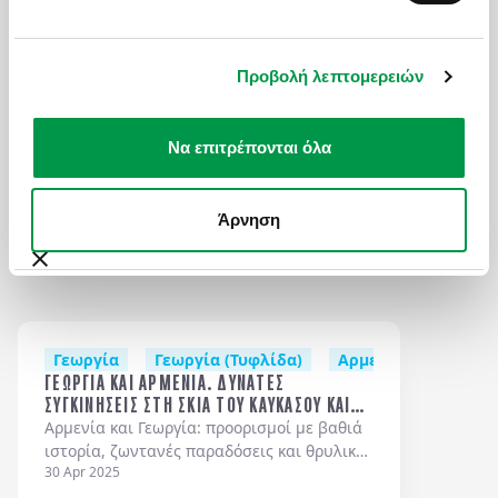
Δείτε όλες τις εκδρομές μας
ΓΕΩΡΓΙΑ & ΑΡΜΕΝΙΑ: ΣΤΑ ΜΟΝΟΠΑΤΙΑ
ΑΠΟ
Προβολή λεπτομερειών
ΤΟΥ ΚΑΥΚΑΣΟΥ
1.520
€
Κ
Να επιτρέπονται όλα
Άρνηση
ΑΠΟ ΤΟ BLOG ΜΑΣ
Γεωργία
Γεωργία (Τυφλίδα)
Αρμενία
Αρμενί
ΓΕΩΡΓΙΑ ΚΑΙ ΑΡΜΕΝΙΑ. ΔΥΝΑΤΕΣ
ΣΥΓΚΙΝΗΣΕΙΣ ΣΤΗ ΣΚΙΑ ΤΟΥ ΚΑΥΚΑΣΟΥ ΚΑΙ
ΤΟΥ ΑΡΑΡΑΤ.
Αρμενία και Γεωργία: προορισμοί με βαθιά
ιστορία, ζωντανές παραδόσεις και θρυλική
30 Apr 2025
φιλοξενία, στη σκιά του Καυκάσου και του
Αραράτ.