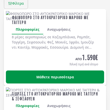
Φίλτρα
ΦΘΙΝΟΠΩΡΟ ΣΤΟ ΑΥΤΟΚΡΑΤΟΡΙΚΟ ΜΑΡΟΚΟ ΜΕ
ΤΑΓΓΕΡΗ
Πληροφορίες
Αναχωρήσεις
8 μέρες αεροπορικώς σε Καζαμπλάνκα, Ραμπάτ,
Ταγγέρη, Σεφσαουέν, Φεζ, Μεκνές, Ιφράν, Ιμουζέρ
ντι Καντέρ, Μαρρακές, Εσσαουίρα. Διαμονή σε
ξενοδοχεία 5* με ημιδιατροφή καθημερινά και
1.590
€
ΔΩΡΟ του Γραφείου μας: ολοήμερη εκδρομή στην
ΑΠΟ
Εσσαουίρα.
Τελική τιμή ανά άτομο
Μάθετε περισσότερα
ΓΙΟΡΤΕΣ ΣΤΟ ΑΥΤΟΚΡΑΤΟΡΙΚΟ ΜΑΡΟΚΟ ΜΕ ΤΑΓΓΕΡΗ
& ΣΕΦΣΑΟΥΕΝ
Πληροφορίες
Αναχωρήσεις