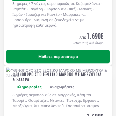
8 ημέρες / 7 νύχτες αεροπορικώς σε
Καζαμπλάνκα -
Ραμπάτ - Ταγγέρη - Σεφσαουέν - Φεζ - Μεκνές -
Ιφράν - Ιμουζέρ ντι Καντέρ - Μαρρακές -
Εσσαουίρα
. Διαμονή σε
ξενοδοχεία 5*
με
ημιδιατροφή
καθημερινά.
1.690
€
ΑΠΟ
Τελική τιμή ανά άτομο
Μάθετε περισσότερα
ΦΘΙΝΟΠΩΡΟ ΣΤΟ ΕΞΩΤΙΚΟ ΜΑΡΟΚΟ ΜΕ ΜΕΡΖΟΥΓΚΑ
& ΣΑΧΑΡΑ
Πληροφορίες
Αναχωρήσεις
8 ημέρες αεροπορικώς σε
Μαρρακές
,
Κάσμπα
Ταουρίτ
,
Ουαρζαζάτ
,
Νταντές
,
Τινερχίρ
,
Ερφούντ
,
Μερζούγκα
,
Άιτ Μπεν Χαντού
,
Εσσαουίρα
. Διαμονή
σε
ξενοδοχεία 5*
&
4*
με
ημιδιατροφή
καθημερινά