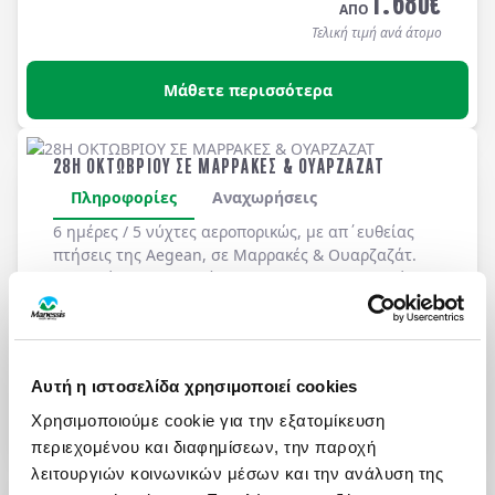
1.680
€
και
ΔΩΡΟ
του Γραφείου μας: Ολοήμερη εκδρομή
ΑΠΟ
στην Εσσαουίρα.
Τελική τιμή ανά άτομο
Μάθετε περισσότερα
28Η ΟΚΤΩΒΡΙΟΥ ΣΕ ΜΑΡΡΑΚΕΣ & ΟΥΑΡΖΑΖΑΤ
Πληροφορίες
Αναχωρήσεις
6 ημέρες / 5 νύχτες αεροπορικώς, με απ΄ευθείας
πτήσεις της Aegean, σε
Μαρρακές & Ουαρζαζάτ
.
Διαμονή σε
ξενοδοχεία 4* & 5*
με
ημιδιατροφή
.
1.490
€
ΑΠΟ
Τελική τιμή ανά άτομο
Αυτή η ιστοσελίδα χρησιμοποιεί cookies
Μάθετε περισσότερα
Χρησιμοποιούμε cookie για την εξατομίκευση
περιεχομένου και διαφημίσεων, την παροχή
λειτουργιών κοινωνικών μέσων και την ανάλυση της
ΦΘΙΝΟΠΩΡΟ ΣΤΟ ΠΑΝΟΡΑΜΑ ΜΑΡΟΚΟΥ