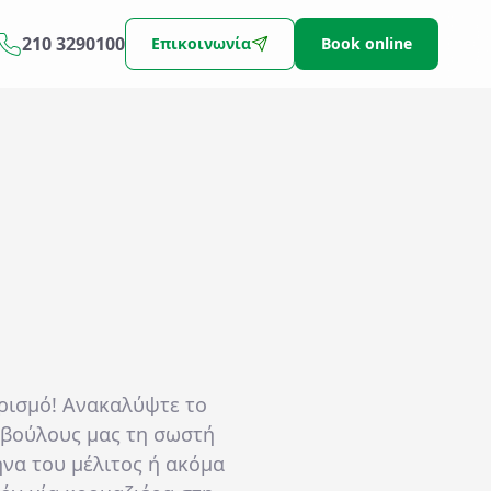
210 3290100
Επικοινωνία
Book online
οορισμό! Ανακαλύψτε το
μβούλους μας τη σωστή
να του μέλιτος ή ακόμα