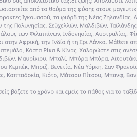
 δικό σας αποκλειστικό ταξίδι ζωής!
Απολαύστε
λοιπ
ωσιαστείτε
από το θαύμα της φύσης στους μαγευτικ
ρράκτες Ιγκουασού, τα φιόρδ της Νέας Ζηλανδίας.
Α
ν της Πολυνησίας, Σεϋχελλών, Μαλδιβών, Ταϊλάνδης
άλους των Φιλιππίνων, Ινδονησίας, Αυστραλίας, Φίτ
ι στην Αφρική, την Ινδία ή τη Σρι Λάνκα.
Μάθετε
απ
υατεμάλα, Κόστα Ρίκα & Κίνας.
Χαλαρώστε
στις ανέσ
διβών, Μαυρίκιου, Μπαλί, Μπόρα Μπόρα, Αϊτουτάκ
ου Κεμπέκ, Μπριζ, Βενετία, Νέα Υόρκη, Σαν Φρανσίσ
ς, Καππαδοκία, Κιότο, Μάτσου Πίτσου, Μπανφ, Βαν
σείς βάζετε το χρόνο και εμείς το πάθος για το ταξίδι