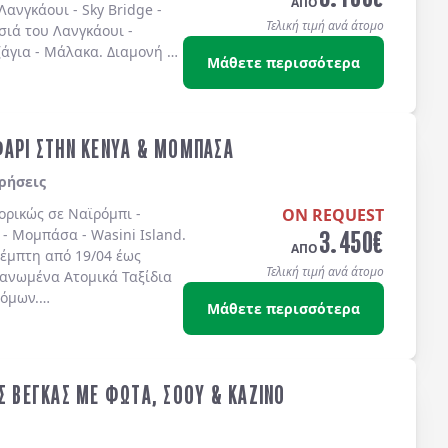
ΑΠΟ
ανγκάουι - Sky Bridge -
Τελική τιμή ανά άτομο
ησιά του Λανγκάουι -
άγια - Μάλακα. Διαμονή σε
Μάθετε περισσότερα
ε 2 γεύματα.
ΦΑΡΙ ΣΤΗΝ ΚΕΝΥΑ & ΜΟΜΠΑΣΑ
ρήσεις
πορικώς σε
Ναϊρόμπι -
ON REQUEST
3.450
€
 - Μομπάσα - Wasini Island
.
ΑΠΟ
έμπτη από 19/04 έως
Τελική τιμή ανά άτομο
γανωμένα Ατομικά Ταξίδια
τόμων.
Μάθετε περισσότερα
ΑΣ ΒΕΓΚΑΣ ΜΕ ΦΩΤΑ, ΣΟΟΥ & ΚΑΖΙΝΟ