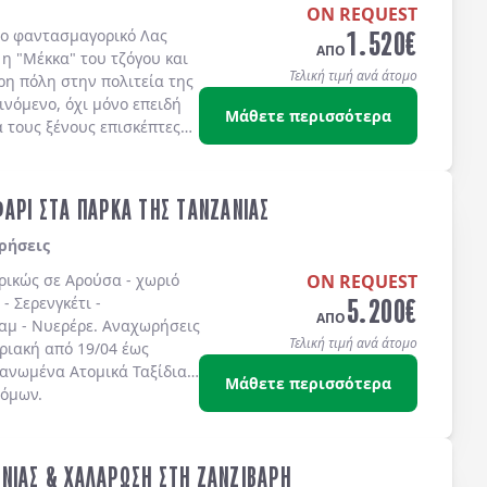
ON REQUEST
1.520
€
ο φαντασμαγορικό Λας
ΑΠΟ
 η "Μέκκα" του τζόγου και
Τελική τιμή ανά άτομο
ρη πόλη στην πολιτεία της
νόμενο, όχι μόνο επειδή
Μάθετε περισσότερα
α τους ξένους επισκέπτες
ρά», αλλά και γιατί οι
ωσιακότατες: στις αρχές
αν και μέχρι το 1931 -
ΑΡΙ ΣΤΑ ΠΑΡΚΑ ΤΗΣ ΤΑΝΖΑΝΙΑΣ
ώτο καζίνο. Στις αρχές του
ίτι" ενός εκατομμυρίου
ρήσεις
ιο θεαματική πόλη του
ορικώς σε
Αρούσα - χωριό
ON REQUEST
ύουσα του τζόγου.
5.200
€
 Σερενγκέτι -
υχερά παιχνίδια και
ΑΠΟ
αμ - Νυερέρε
. Αναχωρήσεις
αι το τρίπτυχο που
Τελική τιμή ανά άτομο
ριακή από 19/04 έως
 πόλη που το βράδυ
γανωμένα Ατομικά Ταξίδια
 υπόσχεται κάθε είδους
Μάθετε περισσότερα
τόμων.
είναι ίσως η μοναδική πόλη
ς ανάγκες των τουριστών-
υτές των κατοίκων του,
ν αποκλειστικά για τους
ΝΙΑΣ & ΧΑΛΑΡΩΣΗ ΣΤΗ ΖΑΝΖΙΒΑΡΗ