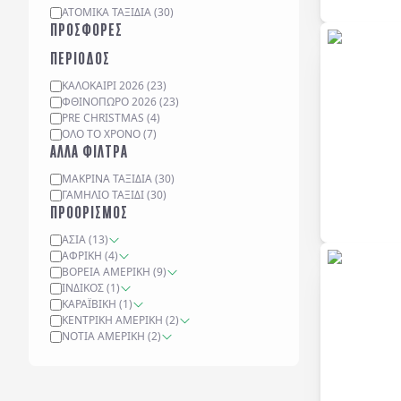
ΑΤΟΜΙΚΆ ΤΑΞΊΔΙΑ
(
30
)
ΠΡΟΣΦΟΡΕΣ
ΠΕΡΙΟΔΟΣ
ΚΑΛΟΚΑΙΡΙ 2026
(
23
)
ΦΘΙΝΟΠΩΡΟ 2026
(
23
)
PRE CHRISTMAS
(
4
)
ΟΛΟ ΤΟ ΧΡΟΝΟ
(
7
)
ΑΛΛΑ ΦΙΛΤΡΑ
ΜΑΚΡΙΝΆ ΤΑΞΊΔΙΑ
(
30
)
ΓΑΜΉΛΙΟ ΤΑΞΊΔΙ
(
30
)
ΠΡΟΟΡΙΣΜΟΣ
ΑΣΊΑ
(
13
)
ΑΦΡΙΚΉ
(
4
)
ΒΌΡΕΙΑ ΑΜΕΡΙΚΉ
(
9
)
ΙΝΔΙΚΌΣ
(
1
)
ΚΑΡΑΪΒΙΚΉ
(
1
)
ΚΕΝΤΡΙΚΉ ΑΜΕΡΙΚΉ
(
2
)
ΝΌΤΙΑ ΑΜΕΡΙΚΉ
(
2
)