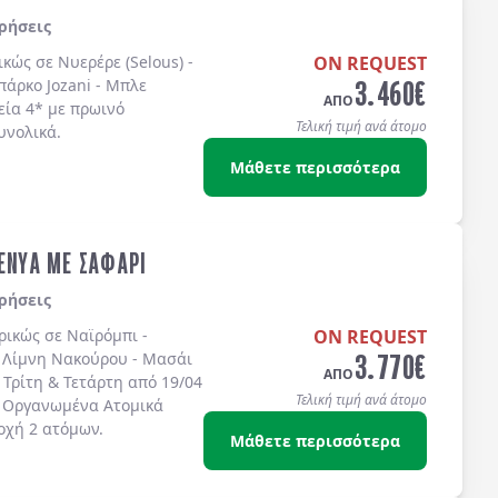
ρήσεις
ικώς σε Νυερέρε (Selous) -
ON REQUEST
3.460
€
πάρκο Jozani - Μπλε
ΑΠΟ
εία 4* με πρωινό
Τελική τιμή ανά άτομο
υνολικά.
Μάθετε περισσότερα
ΚΕΝΥΑ ΜΕ ΣΑΦΑΡΙ
ρήσεις
ορικώς σε
Ναϊρόμπι -
ON REQUEST
3.770
€
- Λίμνη Νακούρου - Μασάι
ΑΠΟ
Τρίτη & Τετάρτη από 19/04
Τελική τιμή ανά άτομο
. Οργανωμένα Ατομικά
οχή 2 ατόμων.
Μάθετε περισσότερα