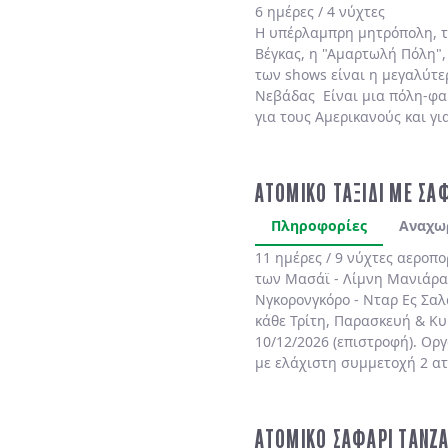
6 ημέρες / 4 νύχτες
Η υπέρλαμπρη μητρόπολη, τ
Βέγκας, η "Αμαρτωλή Πόλη",
των shows είναι η μεγαλύτε
Νεβάδας Είναι μια πόλη-φαι
για τους Αμερικανούς και γι
είναι η απόλυτη «παιδική χα
στατιστικές του είναι εντυπ
του 20ού αιώνα δεν υπήρχε κ
ΑΤΟΜΙΚΟ ΤΑΞΙΔΙ ΜΕ ΣΑΦ
όταν λειτούργησε εκεί το πρ
21ου αιώνα ήταν ήδη "το σπ
Πληροφορίες
Αναχω
ανθρώπων. Σήμερα είναι η π
11 ημέρες / 9 νύχτες αεροπ
κόσμου, η παγκόσμια πρωτε
των Μασάϊ - Λίμνη Μανιάρα -
Υπερπολυτελή ξενοδοχεία, τ
Νγκορονγκόρο - Νταρ Ες Σαλ
εκπληκτικά υπερθεάματα είν
κάθε Τρίτη, Παρασκευή & Κυ
καθορίζει τη μοναδική αυτή
10/12/2026 (επιστροφή). Ορ
λαμπυρίζει εκτυφλωτικά και
με ελάχιστη συμμετοχή 2 α
διασκέδαση! To Λας Βέγκας 
στον κόσμο που ιεραρχεί τι
επισκεπτών ψηλότερα από α
αφού κατασκευάστηκε σχεδό
ΑΤΟΜΙΚΟ ΣΑΦΑΡΙ ΤΑΝΖΑ