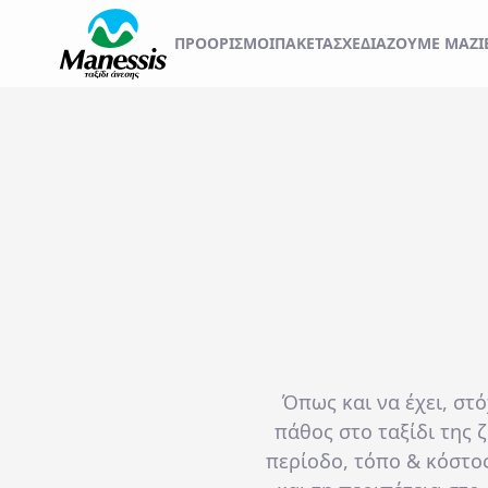
ΞΕΚΙΝΗΣΤΕ ΤΟ ΤΑΞ
ΠΡΟΟΡΙΣΜΟΊ
ΠΑΚΕΤΑ
ΣΧΕΔΙΆΖΟΥΜΕ ΜΑΖΊ
ΑΤΟΜΙΚΑ - TAILOR MADE TRIPS
Εκδρομές
MICE & DMC
Αναχωρήσεις από..
Προορισμός...
ΣΧΟΛΙΚΕΣ ΕΚΔΡΟΜΕΣ
ΓΑΜΗΛΙΟ ΤΑΞΙΔΙ
ΕΚΔΡΟΜΕΣ ΣΥΛΛΟΓΩΝ - ΣΩΜΑΤΕΙΩΝ
Όπως και να έχει, στό
πάθος στο ταξίδι της 
περίοδο, τόπο & κόστο