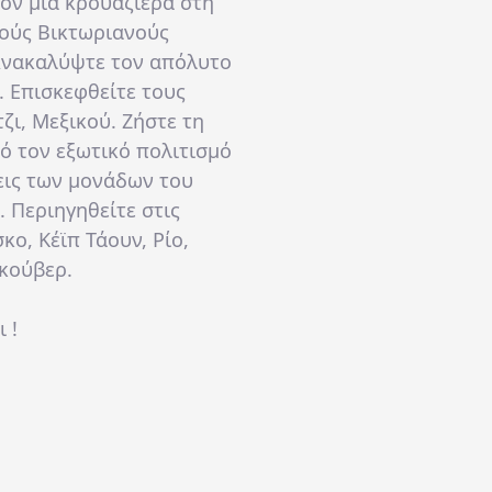
όν μία κρουαζιέρα στη
ούς Βικτωριανούς
νακαλύψτε
τον απόλυτο
.
Επισκεφθείτε
τους
ζι, Μεξικού.
Ζήστε
τη
ό τον εξωτικό πολιτισμό
εις των μονάδων του
ι.
Περιηγηθείτε
στις
κο, Κέϊπ Τάουν, Ρίο,
κούβερ.
 !