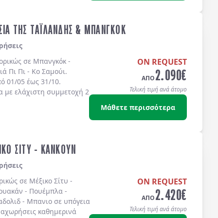
 συμβολίζουν τον αγώνα
ου κράτους και την
ογκρέσου (μέγαρο του
ΗΣΙΑ ΤΗΣ ΤΑΪΛΑΝΔΗΣ & ΜΠΑΝΓΚΟΚ
 (Προεδρική κατοικία) και
άζουν διάφορες υπηρεσίες
ρήσεις
ή δεν κυριαρχούν οι
πορικώς σε
Μπανγκόκ -
ON REQUEST
κτίριο δεν επιτρέπεται να
2.090
€
ά Πι Πι - Κο Σαμούι
.
ώλιο. Η Βιβλιοθήκη του
ΑΠΟ
 01/05 έως 31/10.
η και πλουσιότερη εθνική
Τελική τιμή ανά άτομο
α με ελάχιστη συμμετοχή 2
 στους ειδικά
ς οργανώνονται πλήθος
Μάθετε περισσότερα
υναυλίες, εκθέσεις,
Τζορτζτάουν (Georgetown), η
συνοικία της Ουάσινγκτον
τατευόμενη ιστορική
ΙΚΟ ΣΙΤΥ - ΚΑΝΚΟΥΝ
νυκτερινή της ζωή.
ρήσεις
ορικώς σε
Μέξικο Σίτυ -
ON REQUEST
2.420
€
ουακάν - Πουέμπλα -
ΑΠΟ
αδολιδ - Μπανιο σε υπόγεια
Τελική τιμή ανά άτομο
ναχωρήσεις καθημερινά