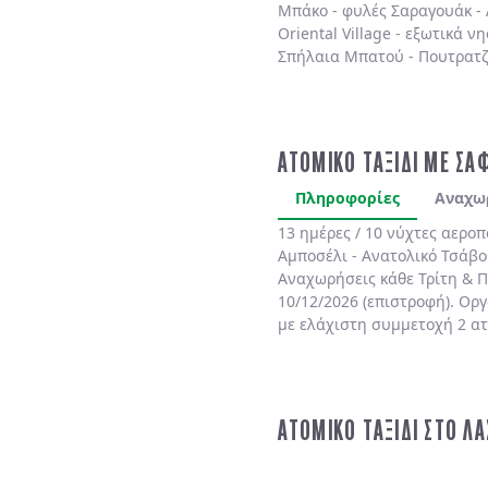
Μπάκο - φυλές Σαραγουάκ - Λ
Oriental Village - εξωτικά ν
Σπήλαια Μπατού - Πουτρατζ
επιλεγμένα ξενοδοχεία 5* μ
ΑΤΟΜΙΚΟ ΤΑΞΙΔΙ ΜΕ ΣΑ
Πληροφορίες
Αναχω
13 ημέρες / 10 νύχτες αερο
Αμποσέλι - Ανατολικό Τσάβο
Αναχωρήσεις κάθε Τρίτη & Π
10/12/2026 (επιστροφή). Ορ
με ελάχιστη συμμετοχή 2 α
ΑΤΟΜΙΚΟ ΤΑΞΙΔΙ ΣΤΟ Λ