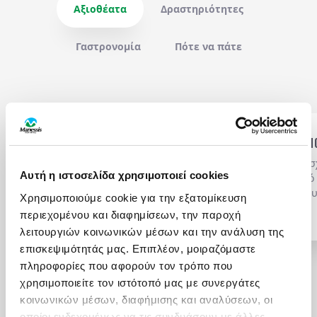
Αξιοθέατα
Δραστηριότητες
Γαστρονομία
Πότε να πάτε
Η ΚΟΚΚΙΝΗ ΠΛΑΤΕΙΑ
ΤΟ ΚΡΕΜΛΙΝΟ ΤΗΣ Μ
Η Κόκκινη Πλατεία αποτελεί
Το Κρεμλίνο της Μόσ
Αυτή η ιστοσελίδα χρησιμοποιεί cookies
το ιστορικό κέντρο της
αποτελεί το ιστορικό
Μόσχας. Πολλοί συνδέουν το
της πρωτεύουσας. Σ
Χρησιμοποιούμε cookie για την εξατομίκευση
όνομά της με το
αναφέρεται και μόνο
περιεχομένου και διαφημίσεων, την παροχή
Περισσότερα...
Περισσότερα...
κομμουνιστικό καθεστώς και
Κρεμλίνο, αν και στη
λειτουργιών κοινωνικών μέσων και την ανάλυση της
άλλοι με το κόκκινο χρώμα
γλώσσα η λέξη "krem
επισκεψιμότητάς μας. Επιπλέον, μοιραζόμαστε
των τούβλων του Κρεμλίνου.
σημαίνει φρούριο.
πληροφορίες που αφορούν τον τρόπο που
Το πιθανότερο όμως είναι ότι
Περιλαμβάνει οχυρω
το όνομά της προήλθε από το
έργα με τείχη από κό
χρησιμοποιείτε τον ιστότοπό μας με συνεργάτες
1
/
4
παλιό ρώσικο επίθετο
τούβλο, μήκους περί
κοινωνικών μέσων, διαφήμισης και αναλύσεων, οι
krasnaya, που σήμαινε
χιλιομέτρων, 20 πύρ
οποίοι ενδεχομένως να τις συνδυάσουν με άλλες