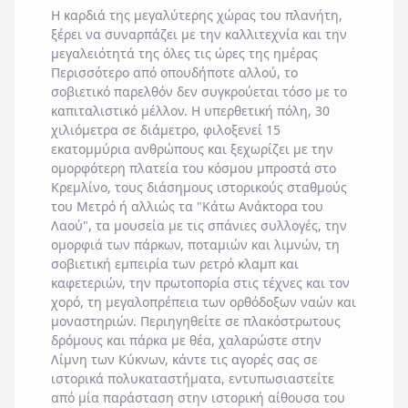
Η καρδιά της μεγαλύτερης χώρας του πλανήτη,
ξέρει να συναρπάζει με την καλλιτεχνία και την
μεγαλειότητά της όλες τις ώρες της ημέρας
Περισσότερο από οπουδήποτε αλλού, το
σοβιετικό παρελθόν δεν συγκρούεται τόσο με το
καπιταλιστικό μέλλον. Η υπερθετική πόλη, 30
χιλιόμετρα σε διάμετρο, φιλοξενεί 15
εκατομμύρια ανθρώπους και ξεχωρίζει με την
ομορφότερη πλατεία του κόσμου μπροστά στο
Κρεμλίνο, τους διάσημους ιστορικούς σταθμούς
του Μετρό ή αλλιώς τα "Κάτω Ανάκτορα του
Λαού", τα μουσεία με τις σπάνιες συλλογές, την
ομορφιά των πάρκων, ποταμιών και λιμνών, τη
σοβιετική εμπειρία των ρετρό κλαμπ και
καφετεριών, την πρωτοπορία στις τέχνες και τον
χορό, τη μεγαλοπρέπεια των ορθόδοξων ναών και
μοναστηριών. Περιηγηθείτε σε πλακόστρωτους
δρόμους και πάρκα με θέα, χαλαρώστε στην
Λίμνη των Κύκνων, κάντε τις αγορές σας σε
ιστορικά πολυκαταστήματα, εντυπωσιαστείτε
από μία παράσταση στην ιστορική αίθουσα του