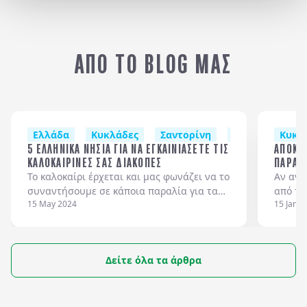
ΚΕΡΚΥΡΑ
Κ
ΑΠΟ ΤΟ BLOG ΜΑΣ
Ελλάδα
Κυκλάδες
Σαντορίνη
Χίος
Λευκά
Κυκλ
5 ΕΛΛΗΝΙΚΑ ΝΗΣΙΑ ΓΙΑ ΝΑ ΕΓΚΑΙΝΙΑΣΕΤΕ ΤΙΣ
ΑΠΟΚΡΙ
ΚΑΛΟΚΑΙΡΙΝΕΣ ΣΑΣ ΔΙΑΚΟΠΕΣ
ΠΑΡΑΔ
Το καλοκαίρι έρχεται και μας φωνάζει να το
Αν ανα
συναντήσουμε σε κάποια παραλία για τα
από τη
15 May 2024
15 Jan 2
πρώτα μπάνια.
γιορτέ
πιο όμ
χωρίς 
εαυτό 
Δείτε όλα τα άρθρα