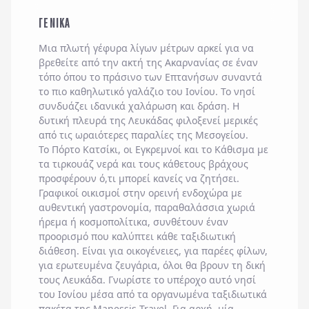
ΓΕΝΙΚΑ
Μια πλωτή γέφυρα λίγων μέτρων αρκεί για να
βρεθείτε από την ακτή της Ακαρνανίας σε έναν
τόπο όπου το πράσινο των Επτανήσων συναντά
το πιο καθηλωτικό γαλάζιο του Ιονίου. Το νησί
συνδυάζει ιδανικά χαλάρωση και δράση. Η
δυτική πλευρά της Λευκάδας φιλοξενεί μερικές
από τις ωραιότερες παραλίες της Μεσογείου.
Το Πόρτο Κατσίκι, οι Εγκρεμνοί και το Κάθισμα με
τα τιρκουάζ νερά και τους κάθετους βράχους
προσφέρουν ό,τι μπορεί κανείς να ζητήσει.
Γραφικοί οικισμοί στην ορεινή ενδοχώρα με
αυθεντική γαστρονομία, παραθαλάσσια χωριά
ήρεμα ή κοσμοπολίτικα, συνθέτουν έναν
προορισμό που καλύπτει κάθε ταξιδιωτική
διάθεση. Είναι για οικογένειες, για παρέες φίλων,
για ερωτευμένα ζευγάρια, όλοι θα βρουν τη δική
τους Λευκάδα. Γνωρίστε το υπέροχο αυτό νησί
του Ιονίου μέσα από τα οργανωμένα ταξιδιωτικά
πακέτα της Manessis Travel. Για αρχή, μία