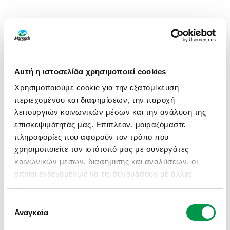
Αυτή η ιστοσελίδα χρησιμοποιεί cookies
Χρησιμοποιούμε cookie για την εξατομίκευση
περιεχομένου και διαφημίσεων, την παροχή
λειτουργιών κοινωνικών μέσων και την ανάλυση της
επισκεψιμότητάς μας. Επιπλέον, μοιραζόμαστε
πληροφορίες που αφορούν τον τρόπο που
χρησιμοποιείτε τον ιστότοπό μας με συνεργάτες
κοινωνικών μέσων, διαφήμισης και αναλύσεων, οι
οποίοι ενδεχομένως να τις συνδυάσουν με άλλες
πληροφορίες που τους έχετε παραχωρήσει ή τις οποίες
έχουν συλλέξει σε σχέση με την από μέρους σας
Επιλογή
APPLICATION ERROR: A CLIENT-SIDE EXCEPTION HAS
χρήση των υπηρεσιών τους.
Αναγκαία
συγκατάθεσης
OCCURRED (SEE THE BROWSER CONSOLE FOR MORE