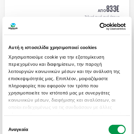
MEDITERRANEAN HOTEL 5*
με μπουφέ πρωϊνό και
833
€
μπουφέ δείπνο καθημερινά
(ημιδιατροφή)
.
ΑΠΟ
Τελική τιμή ανά άτομο
Μάθετε περισσότερα
Αυτή η ιστοσελίδα χρησιμοποιεί cookies
ΜΑΓΕΥΤΙΚΟ ΚΑΛΟΚΑΙΡΙ ΣΤΗ ΝΟΡΒΗΓΙΑ
Χρησιμοποιούμε cookie για την εξατομίκευση
Πληροφορίες
Αναχωρήσεις
περιεχομένου και διαφημίσεων, την παροχή
8 μέρες αεροπορικώς σε Όσλο, Μπέργκεν,
λειτουργιών κοινωνικών μέσων και την ανάλυση της
Στάβανγκερ, Κρίστιανσαντ, Ντράμεν. Διαμονή σε
επισκεψιμότητάς μας. Επιπλέον, μοιραζόμαστε
επιλεγμένα ξενοδοχεία 3* & 4* με πρωινό μπουφέ
πληροφορίες που αφορούν τον τρόπο που
καθημερινά.
χρησιμοποιείτε τον ιστότοπό μας με συνεργάτες
2.100
€
ΑΠΟ
κοινωνικών μέσων, διαφήμισης και αναλύσεων, οι
Τελική τιμή ανά άτομο
οποίοι ενδεχομένως να τις συνδυάσουν με άλλες
πληροφορίες που τους έχετε παραχωρήσει ή τις οποίες
Μάθετε περισσότερα
έχουν συλλέξει σε σχέση με την από μέρους σας
Επιλογή
χρήση των υπηρεσιών τους.
Αναγκαία
συγκατάθεσης