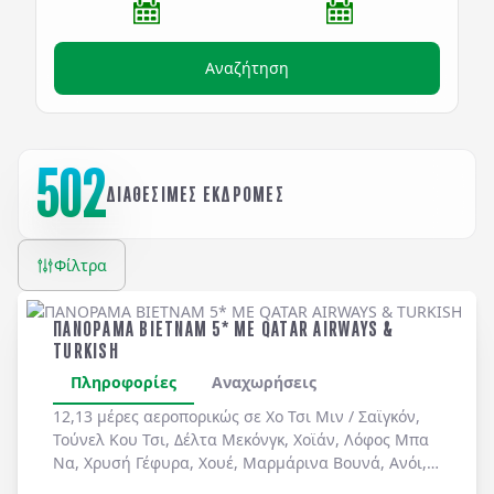
Αναζήτηση
502
ΔΙΑΘΕΣΙΜΕΣ ΕΚΔΡΟΜΕΣ
Φίλτρα
ΠΑΝΟΡΑΜΑ ΒΙΕΤΝΑΜ 5* ME QATAR AIRWAYS &
TURKISH
Πληροφορίες
Αναχωρήσεις
12,13 μέρες αεροπορικώς σε
Χο Τσι Μιν / Σαϊγκόν
,
Τούνελ Κου Τσι
,
Δέλτα Μεκόνγκ
,
Χοϊάν
,
Λόφος Μπα
Να
,
Χρυσή Γέφυρα
,
Χουέ
,
Μαρμάρινα Βουνά
,
Ανόι
,
Χόα Λου
,
Ταμ Κοκ
. Διήμερη κρουαζιέρα στον
Κόλπο