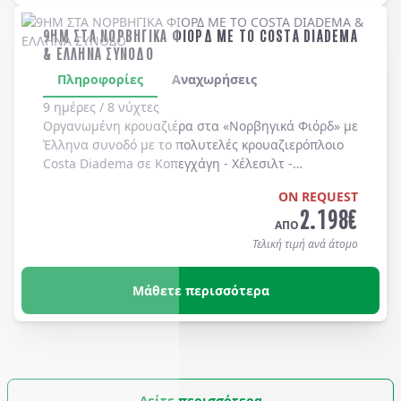
9ΗΜ ΣΤΑ ΝΟΡΒΗΓΙΚΑ ΦΙΟΡΔ ΜΕ ΤΟ COSTA DIADEMA
& ΕΛΛΗΝΑ ΣΥΝΟΔΟ
Πληροφορίες
Αναχωρήσεις
9 ημέρες / 8 νύχτες
Οργανωμένη κρουαζιέρα στα
«Νορβηγικά Φιόρδ»
με
Έλληνα συνοδό
με το πολυτελές κρουαζιερόπλοιο
Costa Diadema
σε
Κοπεγχάγη
-
Χέλεσιλτ
-
Γκεϊράνγκερ
-
Μπέργκεν
-
Στάβανγκερ
-
Κίελο
.
ON REQUEST
2.198
€
ΑΠΟ
Τελική τιμή ανά άτομο
Μάθετε περισσότερα
Δείτε περισσότερα