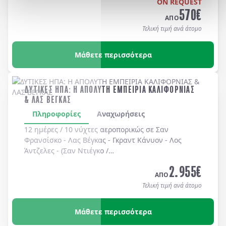
ON REQUEST
570
€
ΑΠΟ
Τελική τιμή ανά άτομο
Μάθετε περισσότερα
ΔΥΤΙΚΕΣ ΗΠΑ: Η ΑΠΟΛΥΤΗ ΕΜΠΕΙΡΙΑ ΚΑΛΙΦΟΡΝΙΑΣ
& ΛΑΣ ΒΕΓΚΑΣ
Πληροφορίες
Αναχωρήσεις
12 ημέρες / 10 νύχτες αεροπορικώς σε
Σαν
Φρανσίσκο
-
Λας Βέγκας
-
Γκραντ Κάνυον
-
Λος
Άντζελες
-
(Σαν Ντιέγκο /
Long Beach, Huntington Beach, Newport Beach, Laguna Bea
2.955
€
-
Universal Studios
-
Hollywood
. Διαμονή σε
ΑΠΟ
ξενοδοχεία 4* χωρίς πρωινό
.
Τελική τιμή ανά άτομο
Μάθετε περισσότερα