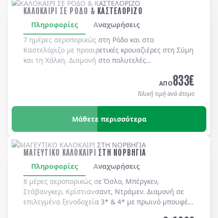
ΚΑΛΟΚΑΙΡΙ ΣΕ ΡΟΔΟ & ΚΑΣΤΕΛΟΡΙΖΟ
Πληροφορίες
Αναχωρήσεις
7 ημέρες αεροπορικώς στη
Ρόδο
και στο
Καστελόριζο
με προαιρετικές κρουαζιέρες στη
Σύμη
και τη
Χάλκη
. Διαμονή στο πολυτελές
MEDITERRANEAN HOTEL 5*
με μπουφέ πρωϊνό και
833
€
μπουφέ δείπνο καθημερινά
(ημιδιατροφή)
.
ΑΠΟ
Τελική τιμή ανά άτομο
Μάθετε περισσότερα
ΜΑΓΕΥΤΙΚΟ ΚΑΛΟΚΑΙΡΙ ΣΤΗ ΝΟΡΒΗΓΙΑ
Πληροφορίες
Αναχωρήσεις
8 μέρες αεροπορικώς σε Όσλο, Μπέργκεν,
Στάβανγκερ, Κρίστιανσαντ, Ντράμεν. Διαμονή σε
επιλεγμένα ξενοδοχεία 3* & 4* με πρωινό μπουφέ
καθημερινά.