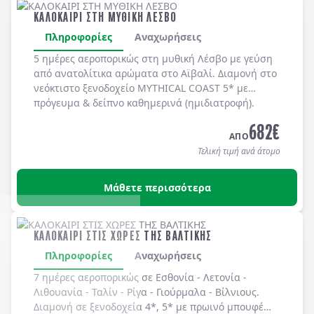
ΚΑΛΟΚΑΙΡΙ ΣΤΗ ΜΥΘΙΚΗ ΛΕΣΒΟ
Πληροφορίες
Αναχωρήσεις
5 ημέρες αεροπορικώς στη μυθική
Λέσβο
με γεύση
από ανατολίτικα αρώματα στο
Αϊβαλί
. Διαμονή στο
νεόκτιστο ξενοδοχείο
MYTHICAL COAST 5*
με
πρόγευμα & δείπνο
καθημερινά
(ημιδιατροφή)
.
682
€
ΑΠΟ
Τελική τιμή ανά άτομο
Μάθετε περισσότερα
ΚΑΛΟΚΑΙΡΙ ΣΤΙΣ ΧΩΡΕΣ ΤΗΣ ΒΑΛΤΙΚΗΣ
Πληροφορίες
Αναχωρήσεις
7 ημέρες αεροπορικώς σε
Εσθονία
-
Λετονία
-
Λιθουανία
-
Ταλίν
-
Ρίγα
-
Γιούρμαλα
-
Βίλνιους
.
Διαμονή σε
ξενοδοχεία 4*, 5*
με
πρωινό μπουφέ