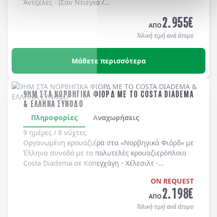
Άντζελες
-
(Σαν Ντιέγκο /
Long Beach, Huntington Beach, Newport Beach, Laguna Bea
2.955
€
-
Universal Studios
-
Hollywood
. Διαμονή σε
ΑΠΟ
ξενοδοχεία 4* χωρίς πρωινό
.
Τελική τιμή ανά άτομο
Μάθετε περισσότερα
9ΗΜ ΣΤΑ ΝΟΡΒΗΓΙΚΑ ΦΙΟΡΔ ΜΕ ΤΟ COSTA DIADEMA
& ΕΛΛΗΝΑ ΣΥΝΟΔΟ
Πληροφορίες
Αναχωρήσεις
9 ημέρες / 8 νύχτες
Οργανωμένη κρουαζιέρα στα
«Νορβηγικά Φιόρδ»
με
Έλληνα συνοδό
με το πολυτελές κρουαζιερόπλοιο
Costa Diadema
σε
Κοπεγχάγη
-
Χέλεσιλτ
-
Γκεϊράνγκερ
-
Μπέργκεν
-
Στάβανγκερ
-
Κίελο
.
ON REQUEST
2.198
€
ΑΠΟ
Τελική τιμή ανά άτομο