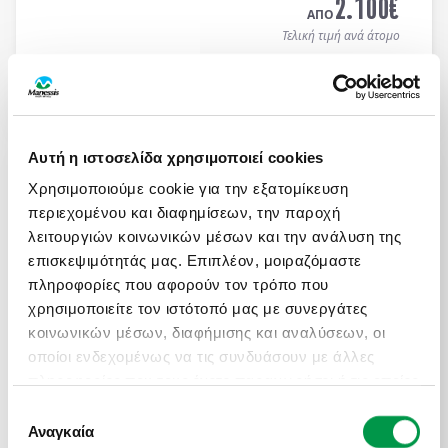
2.100
€
ΑΠΟ
Τελική τιμή ανά άτομο
Μάθετε περισσότερα
ΑΤΟΜΙΚΟ ΤΑΞΙΔΙ ΜΕ ΣΑΦΑΡΙ ΣΤΗΝ ΚΕΝΥΑ &
Αυτή η ιστοσελίδα χρησιμοποιεί cookies
ΜΟΜΠΑΣΑ
Χρησιμοποιούμε cookie για την εξατομίκευση
Πληροφορίες
Αναχωρήσεις
περιεχομένου και διαφημίσεων, την παροχή
13 ημέρες / 10 νύχτες αεροπορικώς σε
Ναϊρόμπι -
λειτουργιών κοινωνικών μέσων και την ανάλυση της
Αμποσέλι - Ανατολικό Τσάβο - Μομπάσα - Wasini
επισκεψιμότητάς μας. Επιπλέον, μοιραζόμαστε
Island
. Αναχωρήσεις κάθε Τρίτη & Πέμπτη από
πληροφορίες που αφορούν τον τρόπο που
19/04 έως 10/12/2026 (επιστροφή). Οργανωμένα
χρησιμοποιείτε τον ιστότοπό μας με συνεργάτες
ON REQUEST
Ατομικά Ταξίδια με ελάχιστη συμμετοχή 2 ατόμων.
3.450
€
κοινωνικών μέσων, διαφήμισης και αναλύσεων, οι
ΑΠΟ
οποίοι ενδεχομένως να τις συνδυάσουν με άλλες
Τελική τιμή ανά άτομο
πληροφορίες που τους έχετε παραχωρήσει ή τις οποίες
έχουν συλλέξει σε σχέση με την από μέρους σας
Επιλογή
Μάθετε περισσότερα
χρήση των υπηρεσιών τους.
Αναγκαία
συγκατάθεσης