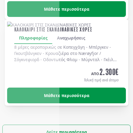
Μάθετε περισσότερα
ΚΑΛΟΚΑΙΡΙ ΣΤΙΣ ΣΚΑΝΔΙΝΑΒΙΚΕΣ ΧΩΡΕΣ
Πληροφορίες
Αναχωρήσεις
8 μέρες αεροπορικώς σε Κοπεγχάγη - Μπέργκεν -
Γκουτβάνγκεν - Κρουαζιέρα στο Nærøyfjor /
Σόγκνεφιορδ - Οδοντωτός Φλαμ - Μύρνταλ - Γκέιλο -
Όσλο - Χολμενκόλλεν - Λίμνη Βένερν - Ουψάλα -
2.300
€
Στοκχόλμη. Διαμονή σε ξενοδοχεία 3* & 4* με
ΑΠΟ
πρωινό καθημερινά.
Τελική τιμή ανά άτομο
Μάθετε περισσότερα
Δείτε περισσότερα