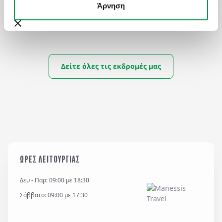
Άρνηση
διάσημο Ιταλό ζωγράφο
Καραβάτζιο. Είναι ο
μεγαλύτερος καμβάς που
χρησιμοποίησε καθώς και ο
μοναδικός πίνακας που
υπέγραψε ποτέ.
Δείτε όλες τις εκδρομές μας
8ΗΜ ΜΕ ΤΟ COSTA FASCINOSA ΣΤΗ
ΑΠΟ
ΜΕΣΟΓΕΙΟ ΑΠΟ ΠΕΙΡΑΙΑ
789
€
Κ
ΩΡΕΣ ΛΕΙΤΟΥΡΓΙΑΣ
Δευ - Παρ: 09:00 με 18:30
Σάββατο: 09:00 με 17:30