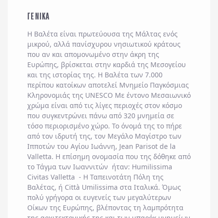
ΓΕΝΙΚΑ
Η Βαλέτα είναι πρωτεύουσα της Μάλτας ενός
μικρού, αλλά πανίσχυρου νησιωτικού κράτους
που αν και απομονωμένο στην άκρη της
Ευρώπης, βρίσκεται στην καρδιά της Μεσογείου
και της ιστορίας της. Η Βαλέτα των 7.000
περίπου κατοίκων αποτελεί Μνημείο Παγκόσμιας
Κληρονομιάς της UNESCO Με έντονο Μεσαιωνικό
χρώμα είναι από τις λίγες περιοχές στον κόσμο
που συγκεντρώνει πάνω από 320 μνημεία σε
τόσο περιορισμένο χώρο. Το όνομά της το πήρε
από τον ιδρυτή της, τον Μεγάλο Μαγίστρο των
Ιπποτών του Αγίου Ιωάννη, Jean Parisot de la
Valletta. Η επίσημη ονομασία που της δόθηκε από
το Τάγμα των Ιωαννιτών ήταν: Humilissima
Civitas Valletta - Η Ταπεινοτάτη Πόλη της
Βαλέτας, ή Città Umilissima στα Ιταλικά. Όμως
πολύ γρήγορα οι ευγενείς των μεγαλύτερων
Οίκων της Ευρώπης, βλέποντας τη λαμπρότητα
της αρχιτεκτονικής της και των μπαρόκ μνημείων