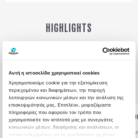
HIGHLIGHTS
Αξιοθέατα
Γαστρονομία
Αυτή η ιστοσελίδα χρησιμοποιεί cookies
Δραστηριότητες
Πότε να πάτε
Χρησιμοποιούμε cookie για την εξατομίκευση
περιεχομένου και διαφημίσεων, την παροχή
λειτουργιών κοινωνικών μέσων και την ανάλυση της
επισκεψιμότητάς μας. Επιπλέον, μοιραζόμαστε
πληροφορίες που αφορούν τον τρόπο που
ΣΥΝ - ΚΑΘΕΔΡΙΚΟΣ ΝΑΟΣ ΤΟΥ
ΤΟ ΑΝΑΚΤΟΡΟ ΤΟΥ Μ
χρησιμοποιείτε τον ιστότοπό μας με συνεργάτες
ΑΓΙΟΥ ΙΩΑΝΝΗ
ΜΑΓΙΣΤΡΟΥ
κοινωνικών μέσων, διαφήμισης και αναλύσεων, οι
Η καρδιά της πόλης είναι
ο
Το απέραντο
ανάκτορ
οποίοι ενδεχομένως να τις συνδυάσουν με άλλες