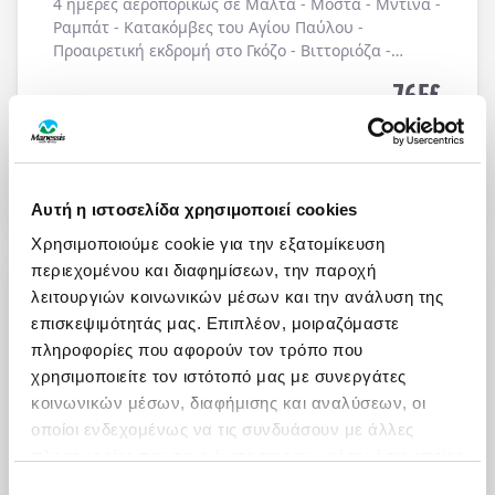
4 ημέρες αεροπορικώς σε
Μάλτα
-
Μόστα
-
Μντίνα
-
Ραμπάτ
-
Κατακόμβες του Αγίου Παύλου
-
Προαιρετική εκδρομή στο Γκόζο
-
Βιττοριόζα
-
Μάρσασλοκ
. Διαμονή σε
ξενοδοχείο 4*
με
πρωινό
765
€
μπουφέ
καθημερινά.
ΑΠΟ
Τελική τιμή ανά άτομο
Μάθετε περισσότερα
Αυτή η ιστοσελίδα χρησιμοποιεί cookies
Χρησιμοποιούμε cookie για την εξατομίκευση
ΜΑΛΤΑ - ΚΑΛΟΚΑΙΡΙΝΗ ΑΠΟΔΡΑΣΗ ΣΤΟ ΝΗΣΙ ΤΩΝ
περιεχομένου και διαφημίσεων, την παροχή
ΙΠΠΟΤΩΝ
λειτουργιών κοινωνικών μέσων και την ανάλυση της
Πληροφορίες
Αναχωρήσεις
επισκεψιμότητάς μας. Επιπλέον, μοιραζόμαστε
4, 5 μέρες αεροπορικώς με Aegean Airlines στη
πληροφορίες που αφορούν τον τρόπο που
Μάλτα. Διαμονή σε ξενοδοχείο 4* και με πρωινό
χρησιμοποιείτε τον ιστότοπό μας με συνεργάτες
καθημερινά.
κοινωνικών μέσων, διαφήμισης και αναλύσεων, οι
οποίοι ενδεχομένως να τις συνδυάσουν με άλλες
825
€
ΑΠΟ
πληροφορίες που τους έχετε παραχωρήσει ή τις οποίες
Τελική τιμή ανά άτομο
έχουν συλλέξει σε σχέση με την από μέρους σας
Επιλογή