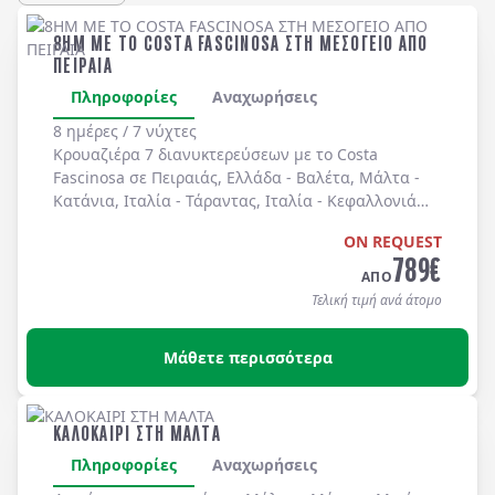
8ΗΜ ΜΕ ΤΟ COSTA FASCINOSA ΣΤΗ ΜΕΣΟΓΕΙΟ ΑΠΟ
ΠΕΙΡΑΙΑ
Πληροφορίες
Αναχωρήσεις
8 ημέρες / 7 νύχτες
Κρουαζιέρα 7 διανυκτερεύσεων με το Costa
Fascinosa σε
Πειραιάς
, Ελλάδα -
Βαλέτα
, Μάλτα -
Κατάνια
, Ιταλία -
Τάραντας
, Ιταλία -
Κεφαλλονιά
(Αργοστόλι)
, Ελλάδα -
Μύκονος
, Ελλάδα -
Πειραιάς
,
ON REQUEST
Ελλάδα. Διαμονή σε καμπίνα της επιλογής σας με
789
€
πλήρη διατροφή καθημερινά στο κρουαζιερόπλοιο.
ΑΠΟ
Τελική τιμή ανά άτομο
Μάθετε περισσότερα
ΚΑΛΟΚΑΙΡΙ ΣΤΗ ΜΑΛΤΑ
Πληροφορίες
Αναχωρήσεις