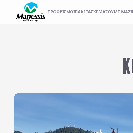
ΞΕΚΙΝΗΣΤΕ ΤΟ ΤΑΞ
ΠΡΟΟΡΙΣΜΟΊ
ΠΑΚΕΤΑ
ΣΧΕΔΙΆΖΟΥΜΕ ΜΑΖΊ
ΑΤΟΜΙΚΑ - TAILOR MADE TRIPS
Εκδρομές
MICE & DMC
Κ
Αναχωρήσεις από..
Προορισμός...
ΣΧΟΛΙΚΕΣ ΕΚΔΡΟΜΕΣ
ΓΑΜΗΛΙΟ ΤΑΞΙΔΙ
ΕΚΔΡΟΜΕΣ ΣΥΛΛΟΓΩΝ - ΣΩΜΑΤΕΙΩΝ