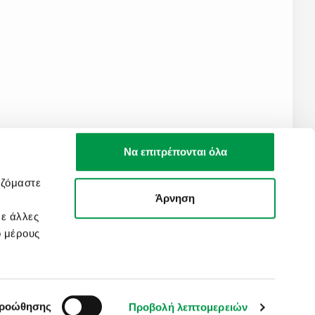
Να επιτρέπονται όλα
αζόμαστε
Άρνηση
με άλλες
Created by
Nelios
ό μέρους
προώθησης
Προβολή λεπτομερειών