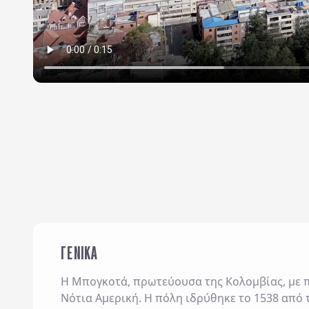
ΓΕΝΙΚΑ
Η Μπογκοτά, πρωτεύουσα της Κολομβίας, με πλ
Νότια Αμερική. Η πόλη ιδρύθηκε το 1538 από 