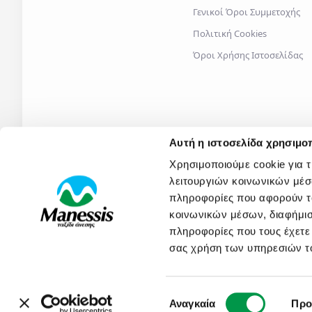
Γενικοί Όροι Συμμετοχής
Πολιτική Cookies
Όροι Χρήσης Ιστοσελίδας
Αυτή η ιστοσελίδα χρησιμοπ
Χρησιμοποιούμε cookie για 
λειτουργιών κοινωνικών μέσ
πληροφορίες που αφορούν το
κοινωνικών μέσων, διαφήμισ
2026
© Manessis Travel S.A. - All rights reserved
- MH.T.E.
0206
πληροφορίες που τους έχετε
σας χρήση των υπηρεσιών τ
Επιλογή
Αναγκαία
Προ
συγκατάθεσης