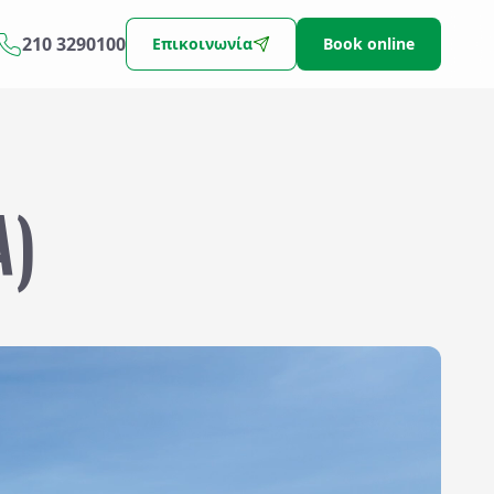
210 3290100
Επικοινωνία
Book online
Α)