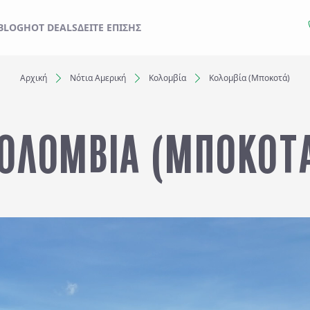
ΙΔΙ ΣΑΣ ΑΠΟ ΕΔΩ
BLOG
HOT DEALS
ΔΕΊΤΕ ΕΠΊΣΗΣ
Αρχική
Νότια Αμερική
Κολομβία
Κολομβία (Μποκοτά)
Ξενοδοχεία
ΟΛΟΜΒΙΑ (ΜΠΟΚΟΤ
Αναχωρήσεις έως..
Αναζήτηση