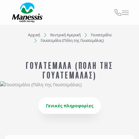
ΑΠΟ ΕΔΩ
ΑΤΟΜΙΚΑ - TAILOR MADE TRIPS
Αρχική
Κεντρική Αμερική
Γουατεμάλα
Γουατεμάλα (Πόλη της Γουατεμάλας)
Εκδρομές
Ξενοδοχεία
MICE & DMC
ΓΟΥΑΤΕΜΑΛΑ (ΠΟΛΗ ΤΗΣ
Προορισμός...
ΣΧΟΛΙΚΕΣ ΕΚΔΡΟΜΕΣ
ΓΟΥΑΤΕΜΑΛΑΣ)
Αναχωρήσεις από..
Αναχωρήσεις έως..
ΓΑΜΗΛΙΟ ΤΑΞΙΔΙ
ΕΚΔΡΟΜΕΣ ΣΥΛΛΟΓΩΝ - ΣΩΜΑΤΕΙΩΝ
Αναζήτηση
Γενικές πληροφορίες