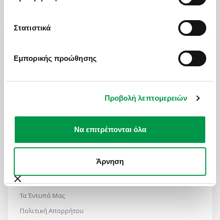
Στατιστικά
ΩΡΕΣ ΛΕΙΤΟΥΡΓΙΑΣ
Δευ - Παρ: 09:00 με 18:30
Εμπορικής προώθησης
Σάββατο: 09:00 με 17:30
ΧΡΗΣΙΜΑ LINKS
Προβολή λεπτομερειών
Πολιτική Ποιότητας
Να επιτρέπονται όλα
Πληρωμές - Δωροεπιταγές
Επικοινωνία
Άρνηση
Ασφαλιστικές Καλύψεις
Manessis Travel Protection
Τα Έντυπά Μας
Πολιτική Απορρήτου