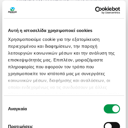
κόμβο εισόδου των επισκεπτών που
επισκέπτονται τη Γουατεμάλα για να θαυμάσουν
το φυσικό τοπίο της χώρας και τις αρχαίες πόλεις
των Μάγια.
Αυτή η ιστοσελίδα χρησιμοποιεί cookies
Χρησιμοποιούμε cookie για την εξατομίκευση
περιεχομένου και διαφημίσεων, την παροχή
λειτουργιών κοινωνικών μέσων και την ανάλυση της
ΟΙΚΟΓΕΝΕΙΑ ΜΕ
ΙΔΑΝΙΚΟΣ ΠΡΟΟΡΙΣΜΟΣ ΓΙΑ
επισκεψιμότητάς μας. Επιπλέον, μοιραζόμαστε
ΠΑΙΔΙΑ
ΜΕ ΤΗΝ ΠΑΡΕΑ ΜΟΥ
πληροφορίες που αφορούν τον τρόπο που
χρησιμοποιείτε τον ιστότοπό μας με συνεργάτες
κοινωνικών μέσων, διαφήμισης και αναλύσεων, οι
οποίοι ενδεχομένως να τις συνδυάσουν με άλλες
ΟΙ ΜΗΝΕΣ ΜΕ ΤΙΣ ΠΕΡΙΣΣΟΤΕΡΕΣ ΑΝΑΧΩΡΗΣΕΙΣ
πληροφορίες που τους έχετε παραχωρήσει ή τις οποίες
ΙΑΝΟΥΑΡΙΟΣ
έχουν συλλέξει σε σχέση με την από μέρους σας
Επιλογή
χρήση των υπηρεσιών τους.
Αναγκαία
συγκατάθεσης
Προτιμήσεις