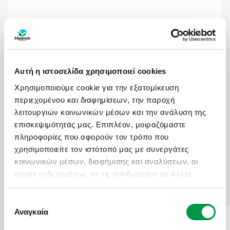
ΙΑΝΟΥΑΡΙΟΣ
Αυτή η ιστοσελίδα χρησιμοποιεί cookies
HIGHLIGHTS
Χρησιμοποιούμε cookie για την εξατομίκευση
περιεχομένου και διαφημίσεων, την παροχή
λειτουργιών κοινωνικών μέσων και την ανάλυση της
επισκεψιμότητάς μας. Επιπλέον, μοιραζόμαστε
Αξιοθέατα
Δραστηριότητες
πληροφορίες που αφορούν τον τρόπο που
χρησιμοποιείτε τον ιστότοπό μας με συνεργάτες
Γαστρονομία
Πότε να πάτε
κοινωνικών μέσων, διαφήμισης και αναλύσεων, οι
οποίοι ενδεχομένως να τις συνδυάσουν με άλλες
πληροφορίες που τους έχετε παραχωρήσει ή τις οποίες
έχουν συλλέξει σε σχέση με την από μέρους σας
Επιλογή
χρήση των υπηρεσιών τους.
Αναγκαία
συγκατάθεσης
ΠΟΛΗ ΤΗΣ ΓΟΥΑΤΕΜΑΛΑ
ΛΙΜΝΗ ΑΤΙΤΛΑΝ