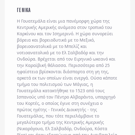
ΓΕΝΙΚΑ
Η Γουατεμάλα είναι μια πανέμορφη χώρα της
Κεντρικής Αμερικής ανάμεσα στον τροπικό του
Καρκίνου και τον Ισημερινό. Η χώρα συνορεύει
βόρεια και βορειοδυτικά με το Μεξικό,
βορειοανατολικά με το Μπελίζ και
νοτιοανατολικά με το Ελ Σαλβαδόρ και την
Ονδούρα. Βρέχεται από τον Ειρηνικό ωκεανό και
την Καραϊβική θάλασσα. Περισσότερα από 25
ηφαίστεια βρίσκονται διάσπαρτα στη γη της,
αρκετά εκ των οποίων είναι ενεργά. Ούσα κάποτε
τμήμα του πολιτισμού των Μάγιας, η
Γουατεμάλα κατακτήθηκε το 1523 από τους
Ισπανούς υπό τον Πέντρο Αλβαράντο, υπαρχηγό
του Κορτές, ο οποίος έγινε στη συνέχεια ο
πρώτος ηγέτης - Γενικός Διοικητής - της
Γουατεμάλας, που τότε περιελάμβανε το
μεγαλύτερο τμήμα της Κεντρικής Αμερικής
(Νικαράγουα, Ελ Σαλβαδόρ, Ονδούρα, Κόστα
Ρίκα) και ήταν εξαρτώμενη από την Αντιβασιλεία